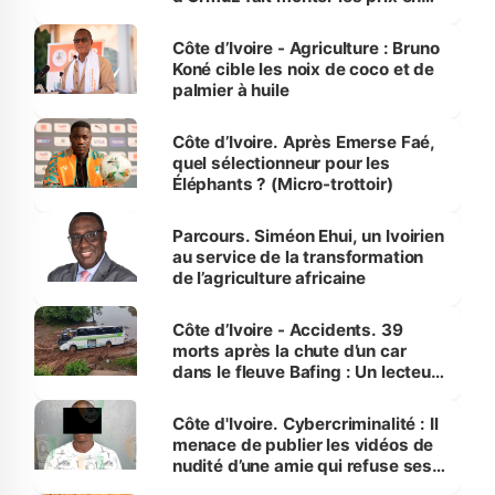
Côte d’Ivoire
Côte d’Ivoire - Agriculture : Bruno
Koné cible les noix de coco et de
palmier à huile
Côte d’Ivoire. Après Emerse Faé,
quel sélectionneur pour les
Éléphants ? (Micro-trottoir)
Parcours. Siméon Ehui, un Ivoirien
au service de la transformation
de l’agriculture africaine
Côte d’Ivoire - Accidents. 39
morts après la chute d’un car
dans le fleuve Bafing : Un lecteur
dénonce la légèreté du ministère
des Transports
Côte d'Ivoire. Cybercriminalité : Il
menace de publier les vidéos de
nudité d’une amie qui refuse ses
avances