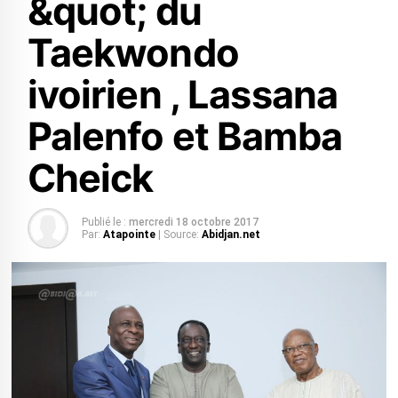
&quot; du
Taekwondo
ivoirien , Lassana
Palenfo et Bamba
Cheick
Publié le :
mercredi 18 octobre 2017
Par:
Atapointe
| Source:
Abidjan.net