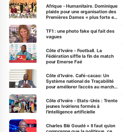
Afrique - Humanitaire. Dominique
plaide pour une organisation des
Premières Dames « plus forte et
influente, dont l'impact s'affirme
sur la scène internationale »
TF1 : une photo fake qui fait des
vagues
Côte d’Ivoire - Football. La
Fédération siffle la fin de match
pour Emerse Faé
Côte d’Ivoire. Café-cacao: Un
Système national de Traçabilité
pour améliorer l’accès au marché
international
Côte d'Ivoire - Etats-Unis : Trente
jeunes Ivoiriens formés à
l'intelligence artificielle
Charles Blé Goudé « Il faut qu’on
comprenne que la politique, ce