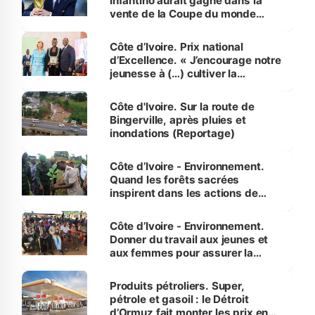
Infantino aurait gagné dans la
vente de la Coupe du monde
révélé
Côte d’Ivoire. Prix national
d’Excellence. « J’encourage notre
jeunesse à (…) cultiver la
compétence et l’intégrité »
(Alassane Ouattara
Côte d'Ivoire. Sur la route de
Bingerville, après pluies et
inondations (Reportage)
Côte d’Ivoire - Environnement.
Quand les forêts sacrées
inspirent dans les actions de
reboisement
Côte d’Ivoire - Environnement.
Donner du travail aux jeunes et
aux femmes pour assurer la
protection des espèces
menacées
Produits pétroliers. Super,
pétrole et gasoil : le Détroit
d’Ormuz fait monter les prix en