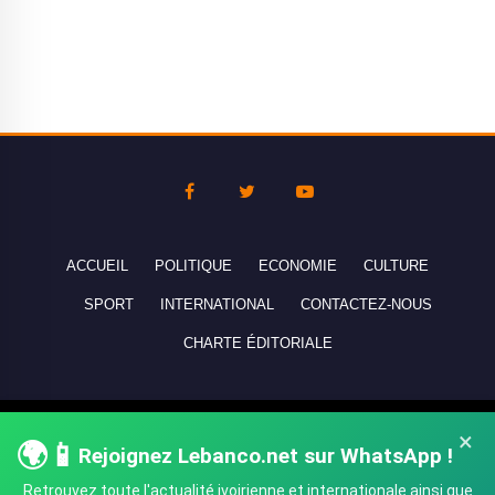
ACCUEIL
POLITIQUE
ECONOMIE
CULTURE
SPORT
INTERNATIONAL
CONTACTEZ-NOUS
CHARTE ÉDITORIALE
Copyright © 2010-2026 lebanco.net - Tous droits de reproduction
×
🌍📱
réservés - All rights reserved.
Rejoignez Lebanco.net sur WhatsApp !
Retrouvez toute l'actualité ivoirienne et internationale ainsi que