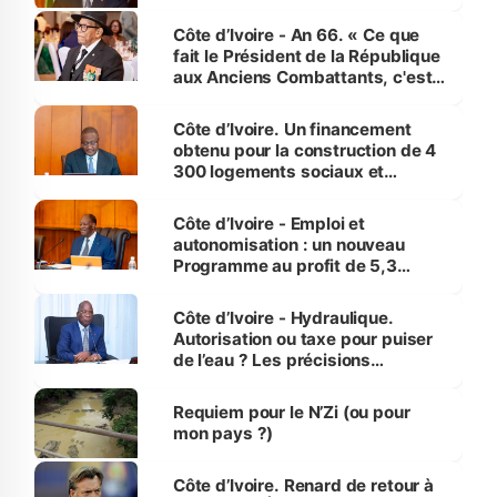
Côte d’Ivoire - An 66. « Ce que
fait le Président de la République
aux Anciens Combattants, c'est
inédit » (Cne Yassoungo Koné ®)
Côte d’Ivoire. Un financement
obtenu pour la construction de 4
300 logements sociaux et
économiques à Abidjan, Bouaké
et Yamoussoukro
Côte d’Ivoire - Emploi et
autonomisation : un nouveau
Programme au profit de 5,3
millions de jeunes
Côte d’Ivoire - Hydraulique.
Autorisation ou taxe pour puiser
de l’eau ? Les précisions
d’Assahoré
Requiem pour le N’Zi (ou pour
mon pays ?)
Côte d’Ivoire. Renard de retour à