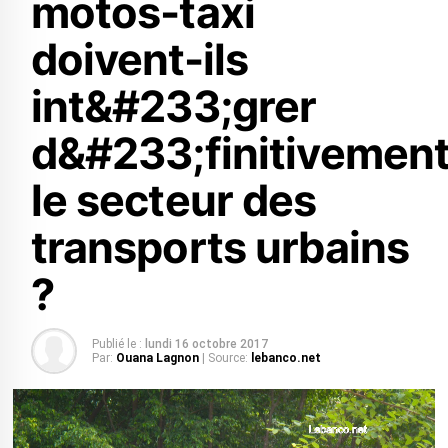
motos-taxi
doivent-ils
int&#233;grer
d&#233;finitivemen
le secteur des
transports urbains
?
Publié le :
lundi 16 octobre 2017
Par:
Ouana Lagnon
| Source:
lebanco.net