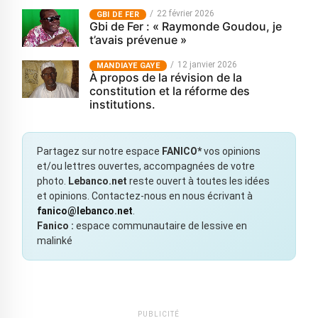
22 février 2026
GBI DE FER
Gbi de Fer : « Raymonde Goudou, je
t’avais prévenue »
12 janvier 2026
MANDIAYE GAYE
À propos de la révision de la
constitution et la réforme des
institutions.
Partagez sur notre espace
FANICO*
vos opinions
et/ou lettres ouvertes, accompagnées de votre
photo.
Lebanco.net
reste ouvert à toutes les idées
et opinions. Contactez-nous en nous écrivant à
fanico@lebanco.net
.
Fanico :
espace communautaire de lessive en
malinké
PUBLICITÉ