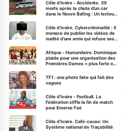
Côte d’Ivoire - Accidents. 39
morts après la chute d’un car
dans le fleuve Bafing : Un lecteur
dénonce la légèreté du ministère
des Transports
Côte d'Ivoire. Cybercriminalité : Il
menace de publier les vidéos de
nudité d’une amie qui refuse ses
avances
Afrique - Humanitaire. Dominique
plaide pour une organisation des
Premières Dames « plus forte et
influente, dont l'impact s'affirme
sur la scène internationale »
TF1 : une photo fake qui fait des
vagues
Côte d’Ivoire - Football. La
Fédération siffle la fin de match
pour Emerse Faé
Côte d’Ivoire. Café-cacao: Un
Système national de Traçabilité