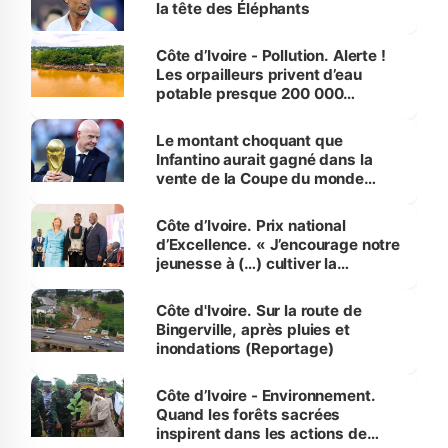
la tête des Éléphants
Côte d’Ivoire - Pollution. Alerte !
Les orpailleurs privent d’eau
potable presque 200 000
habitants autour d’Agboville
Le montant choquant que
Infantino aurait gagné dans la
vente de la Coupe du monde
révélé
Côte d’Ivoire. Prix national
d’Excellence. « J’encourage notre
jeunesse à (…) cultiver la
compétence et l’intégrité »
(Alassane Ouattara
Côte d'Ivoire. Sur la route de
Bingerville, après pluies et
inondations (Reportage)
Côte d’Ivoire - Environnement.
Quand les forêts sacrées
inspirent dans les actions de