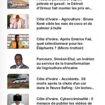
pétrole et gasoil : le Détroit
d’Ormuz fait monter les prix en
Côte d’Ivoire
Côte d’Ivoire - Agriculture : Bruno
Koné cible les noix de coco et de
palmier à huile
Côte d’Ivoire. Après Emerse Faé,
quel sélectionneur pour les
Éléphants ? (Micro-trottoir)
Parcours. Siméon Ehui, un Ivoirien
au service de la transformation
de l’agriculture africaine
Côte d’Ivoire - Accidents. 39
morts après la chute d’un car
dans le fleuve Bafing : Un lecteur
dénonce la légèreté du ministère
des Transports
Côte d'Ivoire. Cybercriminalité : Il
menace de publier les vidéos de