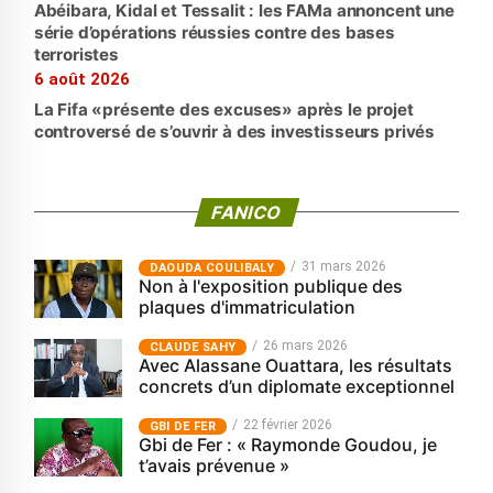
Abéibara, Kidal et Tessalit : les FAMa annoncent une
série d’opérations réussies contre des bases
terroristes
6 août 2026
La Fifa «présente des excuses» après le projet
controversé de s’ouvrir à des investisseurs privés
FANICO
31 mars 2026
‎DAOUDA COULIBALY
Non à l'exposition publique des
plaques d'immatriculation
26 mars 2026
CLAUDE SAHY
Avec Alassane Ouattara, les résultats
concrets d’un diplomate exceptionnel
22 février 2026
GBI DE FER
Gbi de Fer : « Raymonde Goudou, je
t’avais prévenue »