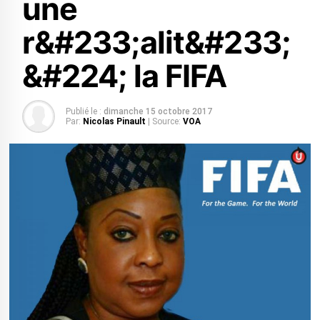
une
r&#233;alit&#233;
&#224; la FIFA
Publié le :
dimanche 15 octobre 2017
Par:
Nicolas Pinault
| Source:
VOA