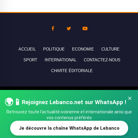
ACCUEIL
POLITIQUE
ECONOMIE
CULTURE
SPORT
INTERNATIONAL
CONTACTEZ-NOUS
CHARTE ÉDITORIALE
Copyright © 2010-2026 lebanco.net - Tous droits de reproduction
×
🌍📱
réservés - All rights reserved.
Rejoignez Lebanco.net sur WhatsApp !
Retrouvez toute l'actualité ivoirienne et internationale ainsi que
vos contenus préférés
Je découvre la chaîne WhatsApp de Lebanco
SHARE
TWEET