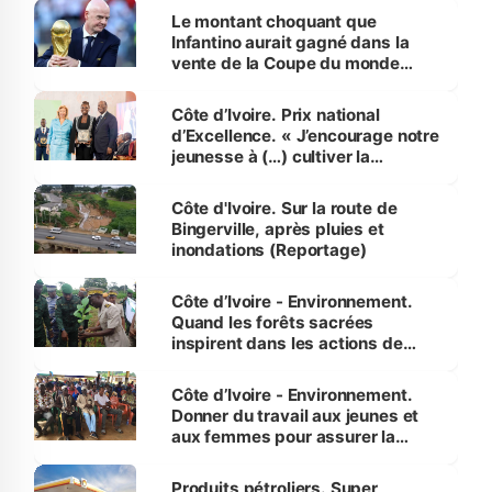
Le montant choquant que
Infantino aurait gagné dans la
vente de la Coupe du monde
révélé
Côte d’Ivoire. Prix national
d’Excellence. « J’encourage notre
jeunesse à (…) cultiver la
compétence et l’intégrité »
(Alassane Ouattara
Côte d'Ivoire. Sur la route de
Bingerville, après pluies et
inondations (Reportage)
Côte d’Ivoire - Environnement.
Quand les forêts sacrées
inspirent dans les actions de
reboisement
Côte d’Ivoire - Environnement.
Donner du travail aux jeunes et
aux femmes pour assurer la
protection des espèces
menacées
Produits pétroliers. Super,