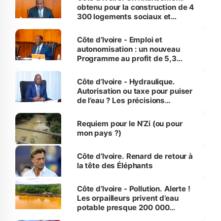
obtenu pour la construction de 4
300 logements sociaux et
économiques à Abidjan, Bouaké
et Yamoussoukro
Côte d’Ivoire - Emploi et
autonomisation : un nouveau
Programme au profit de 5,3
millions de jeunes
Côte d’Ivoire - Hydraulique.
Autorisation ou taxe pour puiser
de l’eau ? Les précisions
d’Assahoré
Requiem pour le N’Zi (ou pour
mon pays ?)
Côte d’Ivoire. Renard de retour à
la tête des Éléphants
Côte d’Ivoire - Pollution. Alerte !
Les orpailleurs privent d’eau
potable presque 200 000
habitants autour d’Agboville