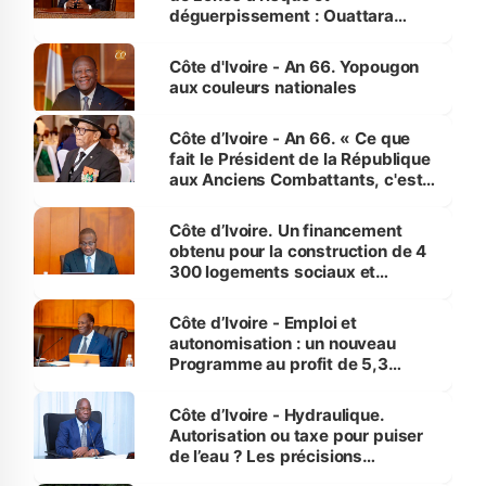
déguerpissement : Ouattara
assure du « strict respect de
l'Etat de droit pour préserver les
Côte d'Ivoire - An 66. Yopougon
vies humaines »
aux couleurs nationales
Côte d’Ivoire - An 66. « Ce que
fait le Président de la République
aux Anciens Combattants, c'est
inédit » (Cne Yassoungo Koné ®)
Côte d’Ivoire. Un financement
obtenu pour la construction de 4
300 logements sociaux et
économiques à Abidjan, Bouaké
et Yamoussoukro
Côte d’Ivoire - Emploi et
autonomisation : un nouveau
Programme au profit de 5,3
millions de jeunes
Côte d’Ivoire - Hydraulique.
Autorisation ou taxe pour puiser
de l’eau ? Les précisions
d’Assahoré