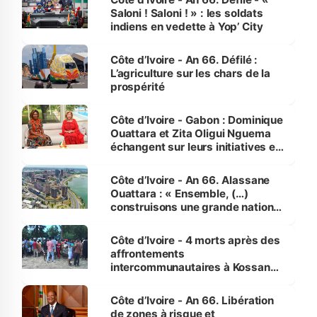
Saloni ! Saloni ! » : les soldats
indiens en vedette à Yop’ City
Côte d’Ivoire - An 66. Défilé :
L’agriculture sur les chars de la
prospérité
Côte d’Ivoire - Gabon : Dominique
Ouattara et Zita Oligui Nguema
échangent sur leurs initiatives en
faveur des femmes et des
enfants
Côte d’Ivoire - An 66. Alassane
Ouattara : « Ensemble, (…)
construisons une grande nation
pour nous-mêmes et pour les
générations futures »
Côte d’Ivoire - 4 morts après des
affrontements
intercommunautaires à Kossandji
(Alepé) - Notre correspondant au
milieu des sinistrés
Côte d’Ivoire - An 66. Libération
de zones à risque et