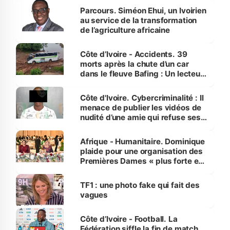
Parcours. Siméon Ehui, un Ivoirien
au service de la transformation
de l’agriculture africaine
Côte d’Ivoire - Accidents. 39
morts après la chute d’un car
dans le fleuve Bafing : Un lecteur
dénonce la légèreté du ministère
des Transports
Côte d'Ivoire. Cybercriminalité : Il
menace de publier les vidéos de
nudité d’une amie qui refuse ses
avances
Afrique - Humanitaire. Dominique
plaide pour une organisation des
Premières Dames « plus forte et
influente, dont l'impact s'affirme
sur la scène internationale »
TF1 : une photo fake qui fait des
vagues
Côte d’Ivoire - Football. La
Fédération siffle la fin de match