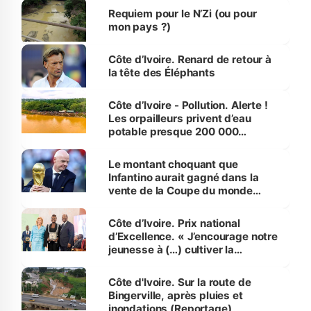
Requiem pour le N’Zi (ou pour
mon pays ?)
Côte d’Ivoire. Renard de retour à
la tête des Éléphants
Côte d’Ivoire - Pollution. Alerte !
Les orpailleurs privent d’eau
potable presque 200 000
habitants autour d’Agboville
Le montant choquant que
Infantino aurait gagné dans la
vente de la Coupe du monde
révélé
Côte d’Ivoire. Prix national
d’Excellence. « J’encourage notre
jeunesse à (…) cultiver la
compétence et l’intégrité »
(Alassane Ouattara
Côte d'Ivoire. Sur la route de
Bingerville, après pluies et
inondations (Reportage)