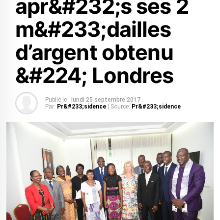
apr&#232;s ses 2
m&#233;dailles
d’argent obtenu
&#224; Londres
Publié le :
lundi 25 septembre 2017
Par:
Pr&#233;sidence
| Source:
Pr&#233;sidence