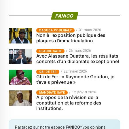
FANICO
31 mars 2026
‎DAOUDA COULIBALY
Non à l'exposition publique des
plaques d'immatriculation
26 mars 2026
CLAUDE SAHY
Avec Alassane Ouattara, les résultats
concrets d’un diplomate exceptionnel
22 février 2026
GBI DE FER
Gbi de Fer : « Raymonde Goudou, je
t’avais prévenue »
12 janvier 2026
MANDIAYE GAYE
À propos de la révision de la
constitution et la réforme des
institutions.
Partagez sur notre espace
FANICO*
vos opinions