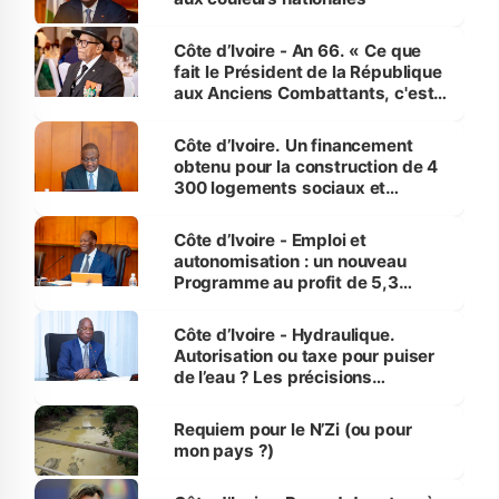
Côte d’Ivoire - An 66. « Ce que
fait le Président de la République
aux Anciens Combattants, c'est
inédit » (Cne Yassoungo Koné ®)
Côte d’Ivoire. Un financement
obtenu pour la construction de 4
300 logements sociaux et
économiques à Abidjan, Bouaké
et Yamoussoukro
Côte d’Ivoire - Emploi et
autonomisation : un nouveau
Programme au profit de 5,3
millions de jeunes
Côte d’Ivoire - Hydraulique.
Autorisation ou taxe pour puiser
de l’eau ? Les précisions
d’Assahoré
Requiem pour le N’Zi (ou pour
mon pays ?)