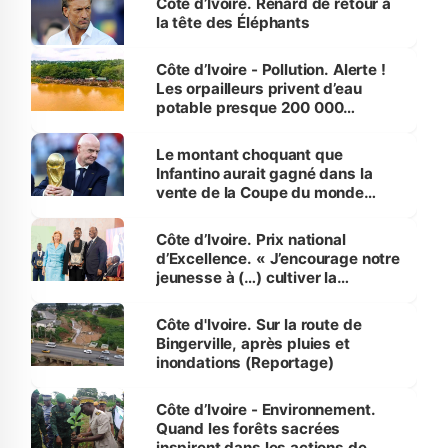
Côte d’Ivoire. Renard de retour à
la tête des Éléphants
Côte d’Ivoire - Pollution. Alerte !
Les orpailleurs privent d’eau
potable presque 200 000
habitants autour d’Agboville
Le montant choquant que
Infantino aurait gagné dans la
vente de la Coupe du monde
révélé
Côte d’Ivoire. Prix national
d’Excellence. « J’encourage notre
jeunesse à (…) cultiver la
compétence et l’intégrité »
(Alassane Ouattara
Côte d'Ivoire. Sur la route de
Bingerville, après pluies et
inondations (Reportage)
Côte d’Ivoire - Environnement.
Quand les forêts sacrées
inspirent dans les actions de