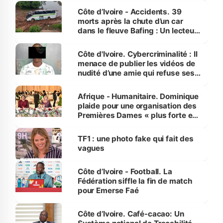
Côte d’Ivoire - Accidents. 39
morts après la chute d’un car
dans le fleuve Bafing : Un lecteur
dénonce la légèreté du ministère
des Transports
Côte d'Ivoire. Cybercriminalité : Il
menace de publier les vidéos de
nudité d’une amie qui refuse ses
avances
Afrique - Humanitaire. Dominique
plaide pour une organisation des
Premières Dames « plus forte et
influente, dont l'impact s'affirme
sur la scène internationale »
TF1 : une photo fake qui fait des
vagues
Côte d’Ivoire - Football. La
Fédération siffle la fin de match
pour Emerse Faé
Côte d’Ivoire. Café-cacao: Un