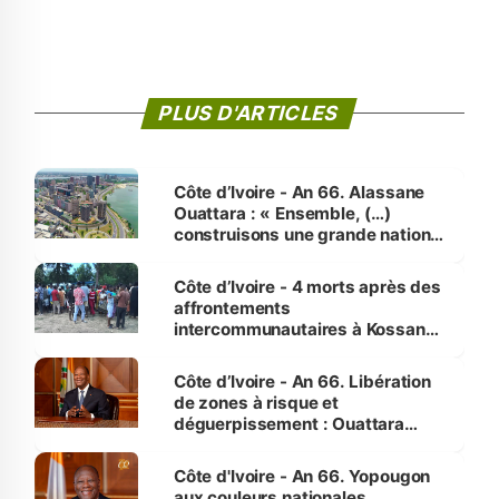
PLUS D'ARTICLES
Côte d’Ivoire - An 66. Alassane
Ouattara : « Ensemble, (…)
construisons une grande nation
pour nous-mêmes et pour les
générations futures »
Côte d’Ivoire - 4 morts après des
affrontements
intercommunautaires à Kossandji
(Alepé) - Notre correspondant au
milieu des sinistrés
Côte d’Ivoire - An 66. Libération
de zones à risque et
déguerpissement : Ouattara
assure du « strict respect de
l'Etat de droit pour préserver les
Côte d'Ivoire - An 66. Yopougon
vies humaines »
aux couleurs nationales