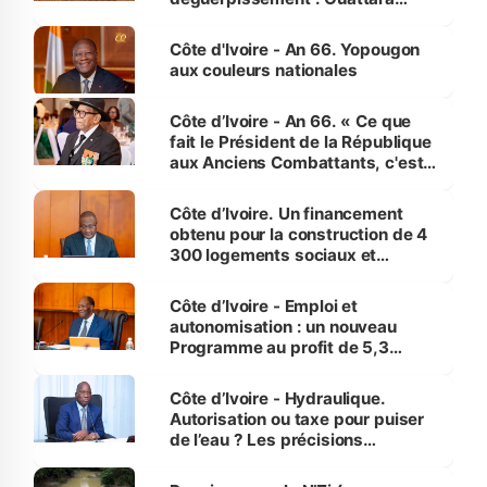
assure du « strict respect de
l'Etat de droit pour préserver les
Côte d'Ivoire - An 66. Yopougon
vies humaines »
aux couleurs nationales
Côte d’Ivoire - An 66. « Ce que
fait le Président de la République
aux Anciens Combattants, c'est
inédit » (Cne Yassoungo Koné ®)
Côte d’Ivoire. Un financement
obtenu pour la construction de 4
300 logements sociaux et
économiques à Abidjan, Bouaké
et Yamoussoukro
Côte d’Ivoire - Emploi et
autonomisation : un nouveau
Programme au profit de 5,3
millions de jeunes
Côte d’Ivoire - Hydraulique.
Autorisation ou taxe pour puiser
de l’eau ? Les précisions
d’Assahoré