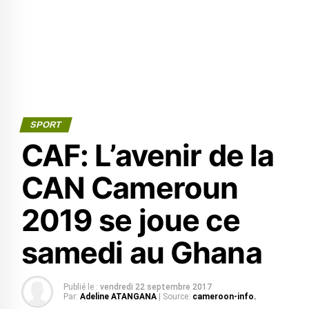
SPORT
CAF: L’avenir de la
CAN Cameroun
2019 se joue ce
samedi au Ghana
Publié le :
vendredi 22 septembre 2017
Par:
Adeline ATANGANA
| Source:
cameroon-info.