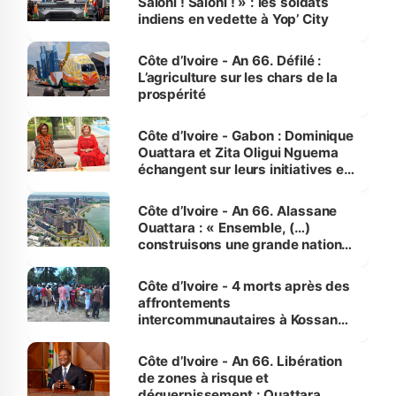
Saloni ! Saloni ! » : les soldats
indiens en vedette à Yop’ City
Côte d’Ivoire - An 66. Défilé :
L’agriculture sur les chars de la
prospérité
Côte d’Ivoire - Gabon : Dominique
Ouattara et Zita Oligui Nguema
échangent sur leurs initiatives en
faveur des femmes et des
enfants
Côte d’Ivoire - An 66. Alassane
Ouattara : « Ensemble, (…)
construisons une grande nation
pour nous-mêmes et pour les
générations futures »
Côte d’Ivoire - 4 morts après des
affrontements
intercommunautaires à Kossandji
(Alepé) - Notre correspondant au
milieu des sinistrés
Côte d’Ivoire - An 66. Libération
de zones à risque et
déguerpissement : Ouattara