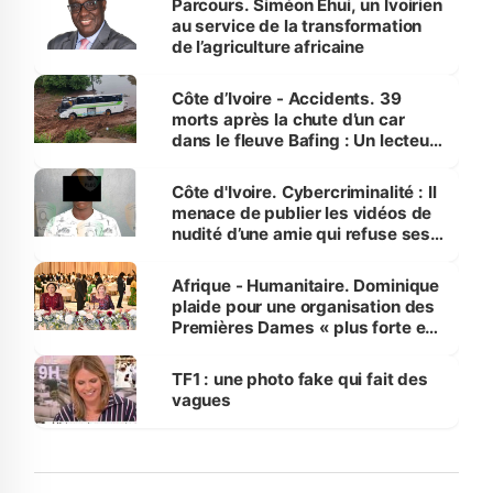
Parcours. Siméon Ehui, un Ivoirien
au service de la transformation
de l’agriculture africaine
Côte d’Ivoire - Accidents. 39
morts après la chute d’un car
dans le fleuve Bafing : Un lecteur
dénonce la légèreté du ministère
des Transports
Côte d'Ivoire. Cybercriminalité : Il
menace de publier les vidéos de
nudité d’une amie qui refuse ses
avances
Afrique - Humanitaire. Dominique
plaide pour une organisation des
Premières Dames « plus forte et
influente, dont l'impact s'affirme
sur la scène internationale »
TF1 : une photo fake qui fait des
vagues