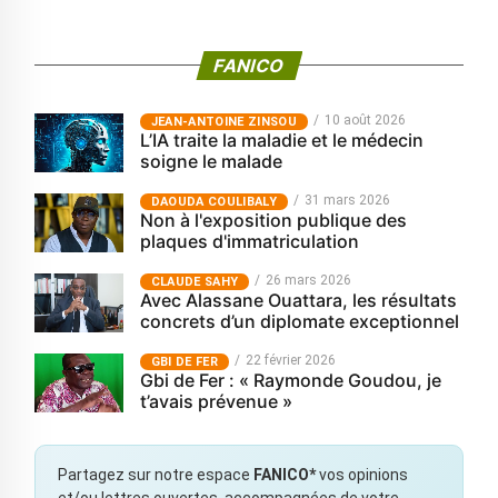
FANICO
10 août 2026
JEAN-ANTOINE ZINSOU
L’IA traite la maladie et le médecin
soigne le malade
31 mars 2026
‎DAOUDA COULIBALY
Non à l'exposition publique des
plaques d'immatriculation
26 mars 2026
CLAUDE SAHY
Avec Alassane Ouattara, les résultats
concrets d’un diplomate exceptionnel
22 février 2026
GBI DE FER
Gbi de Fer : « Raymonde Goudou, je
t’avais prévenue »
Partagez sur notre espace
FANICO*
vos opinions
et/ou lettres ouvertes, accompagnées de votre