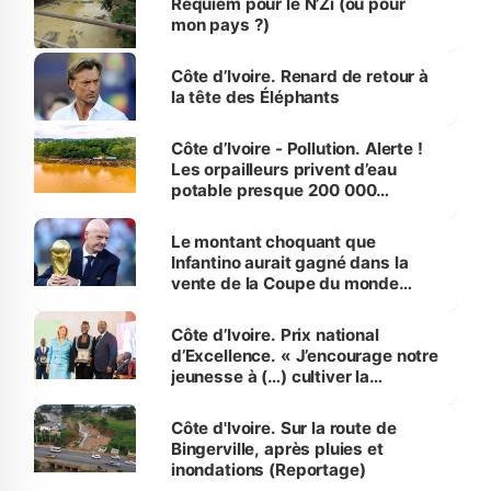
Requiem pour le N’Zi (ou pour
mon pays ?)
Côte d’Ivoire. Renard de retour à
la tête des Éléphants
Côte d’Ivoire - Pollution. Alerte !
Les orpailleurs privent d’eau
potable presque 200 000
habitants autour d’Agboville
Le montant choquant que
Infantino aurait gagné dans la
vente de la Coupe du monde
révélé
Côte d’Ivoire. Prix national
d’Excellence. « J’encourage notre
jeunesse à (…) cultiver la
compétence et l’intégrité »
(Alassane Ouattara
Côte d'Ivoire. Sur la route de
Bingerville, après pluies et
inondations (Reportage)