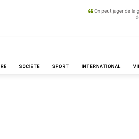
On peut juger de la 
d
PUBLICITÉ
URE
SOCIETE
SPORT
INTERNATIONAL
V