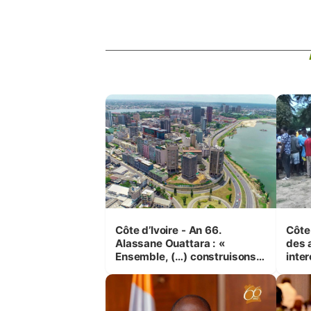
Côte d’Ivoire - An 66.
Côte 
Alassane Ouattara : «
des 
Ensemble, (…) construisons
inte
une grande nation pour nous-
Koss
mêmes et pour les
corr
générations futures »
sinis