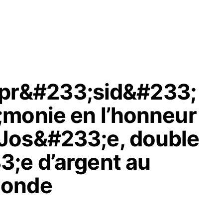
a pr&#233;sid&#233;
monie en l’honneur
Jos&#233;e, double
;e d’argent au
monde