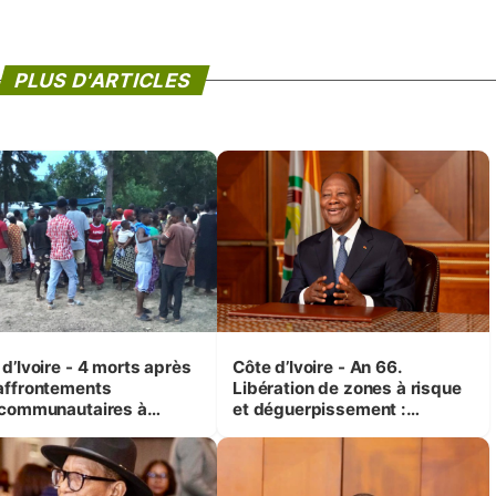
PLUS D'ARTICLES
d’Ivoire - 4 morts après
Côte d’Ivoire - An 66.
affrontements
Libération de zones à risque
rcommunautaires à
et déguerpissement :
andji (Alepé) - Notre
Ouattara assure du « strict
espondant au milieu des
respect de l'Etat de droit pour
trés
préserver les vies humaines
»