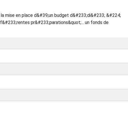
 la mise en place d&#39;un budget d&#233;di&#233; &#224;
ff&#233;rentes pr&#233;parations&quot;... un fonds de