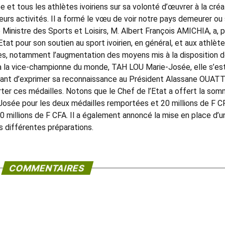
et tous les athlètes ivoiriens sur sa volonté d’œuvrer à la créa
leurs activités. Il a formé le vœu de voir notre pays demeurer ou
 Ministre des Sports et Loisirs, M. Albert François AMICHIA, a, 
Etat pour son soutien au sport ivoirien, en général, et aux athlète
ces, notamment l’augmentation des moyens mis à la disposition 
 à la vice-championne du monde, TAH LOU Marie-Josée, elle s’est
vant d’exprimer sa reconnaissance au Président Alassane OUAT
rter ces médailles. Notons que le Chef de l’Etat a offert la so
Josée pour les deux médailles remportées et 20 millions de F C
60 millions de F CFA. Il a également annoncé la mise en place d’u
es différentes préparations.
COMMENTAIRES