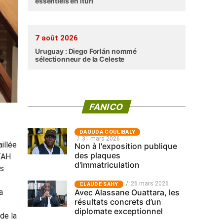
essentiels en Ituri
7 août 2026
Uruguay : Diego Forlán nommé
sélectionneur de la Celeste
FANICO
‎DAOUDA COULIBALY
31 mars 2026
illée
Non à l'exposition publique
des plaques
TAH
d'immatriculation
ns
26 mars 2026
CLAUDE SAHY
Avec Alassane Ouattara, les
a
résultats concrets d’un
diplomate exceptionnel
 de la