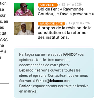
tion
22 février 2026
GBI DE FER
Gbi de Fer : « Raymonde
 se
Goudou, je t’avais prévenue »
pour
s, en
12 janvier 2026
MANDIAYE GAYE
des
À propos de la révision de la
constitution et la réforme
 dit
des institutions.
TARA
mme
FA à
Partagez sur notre espace
FANICO*
vos
n
opinions et/ou lettres ouvertes,
accompagnées de votre photo.
Lebanco.net
reste ouvert à toutes les
idées et opinions. Contactez-nous en nous
écrivant à
fanico@lebanco.net
.
Fanico :
espace communautaire de lessive
en malinké