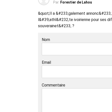
Par:
Forestier de Lahou
&quot;Il a &#233;galement annonc&#233;
l&#39;athl&#232;te ivoirienne pour ses di
souverainet&#233; ?
Nom
Email
Commentaire