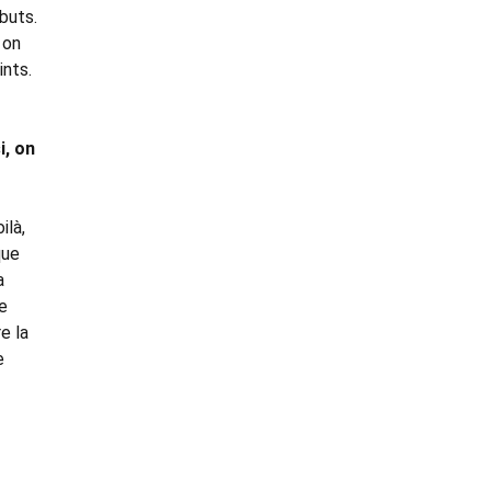
buts.
 on
ints.
i, on
ilà,
que
a
le
e la
e