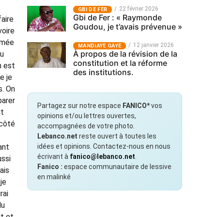
22 février 2026
GBI DE FER
Gbi de Fer : « Raymonde
faire
Goudou, je t’avais prévenue »
voire
imée
12 janvier 2026
MANDIAYE GAYE
À propos de la révision de la
au
constitution et la réforme
n est
des institutions.
e je
s. On
parer
Partagez sur notre espace
FANICO*
vos
ut
opinions et/ou lettres ouvertes,
 côté
accompagnées de votre photo.
Lebanco.net
reste ouvert à toutes les
ant
idées et opinions. Contactez-nous en nous
écrivant à
fanico@lebanco.net
.
ussi
Fanico :
espace communautaire de lessive
ais
en malinké
je
rai
du
t et,