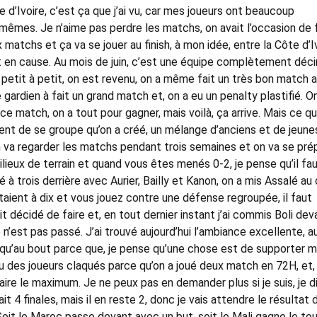
 d’Ivoire, c’est ça que j’ai vu, car mes joueurs ont beaucoup
x-mêmes. Je n’aime pas perdre les matchs, on avait l’occasion de 
ux matchs et ça va se jouer au finish, à mon idée, entre la Côte d’I
t en cause. Au mois de juin, c’est une équipe complètement déc
s petit à petit, on est revenu, on a même fait un très bon match 
 gardien à fait un grand match et, on a eu un penalty plastifié. O
 match, on a tout pour gagner, mais voilà, ça arrive. Mais ce qu
ontent de se groupe qu’on a créé, un mélange d’anciens et de jeune
va regarder les matchs pendant trois semaines et on va se pré
milieux de terrain et quand vous êtes menés 0-2, je pense qu’il fa
à trois derrière avec Aurier, Bailly et Kanon, on a mis Assalé au
taient à dix et vous jouez contre une défense regroupée, il faut
it décidé de faire et, en tout dernier instant j’ai commis Boli dev
’est pas passé. J’ai trouvé aujourd’hui l’ambiance excellente, a
squ’au bout parce que, je pense qu’une chose est de supporter m
vu des joueurs claqués parce qu’on a joué deux match en 72H, et, 
ire le maximum. Je ne peux pas en demander plus si je suis, je di
ait 4 finales, mais il en reste 2, donc je vais attendre le résultat 
 Soit le Maroc passe devant avec un but, soit le Mali gagne le tou