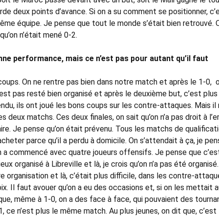
arde deux points d’avance. Si on a su comment se positionner, c’e
même équipe. Je pense que tout le monde s’était bien retrouvé. 
qu’on n’était mené 0-2.
onne performance, mais ce n’est pas pour autant qu’il faut
s coups. On ne rentre pas bien dans notre match et après le 1-0, 
’est pas resté bien organisé et après le deuxième but, c’est plus
endu, ils ont joué les bons coups sur les contre-attaques. Mais il
s deux matchs. Ces deux finales, on sait qu’on n’a pas droit à l’er
aire. Je pense qu’on était prévenu. Tous les matchs de qualificat
racheter parce qu’il a perdu à domicile. On s’attendait à ça, je pe
on a commencé avec quatre joueurs offensifs. Je pense que c’est
x organisé à Libreville et là, je crois qu’on n’a pas été organisé.
organisation et là, c’était plus difficile, dans les contre-attaque
ix. Il faut avouer qu’on a eu des occasions et, si on les mettait 
que, même à 1-0, on a des face à face, qui pouvaient des tourna
, ce n’est plus le même match. Au plus jeunes, on dit que, c’est