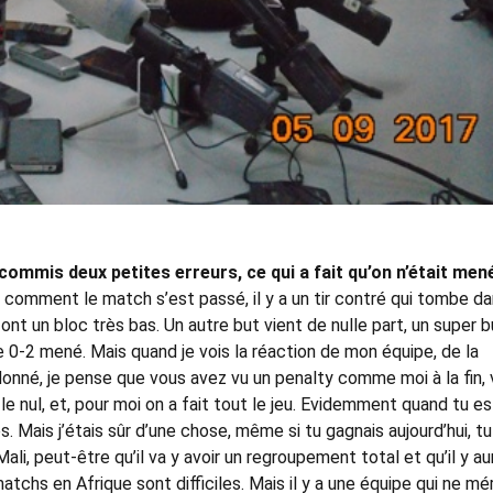
commis deux petites erreurs, ce qui a fait qu’on n’était mené
z comment le match s’est passé, il y a un tir contré qui tombe d
s font un bloc très bas. Un autre but vient de nulle part, un super b
ve 0-2 mené. Mais quand je vois la réaction de mon équipe, de la
donné, je pense que vous avez vu un penalty comme moi à la fin,
e nul, et, pour moi on a fait tout le jeu. Evidemment quand tu es
s. Mais j’étais sûr d’une chose, même si tu gagnais aujourd’hui, tu
u Mali, peut-être qu’il va y avoir un regroupement total et qu’il y au
matchs en Afrique sont difficiles. Mais il y a une équipe qui ne mér