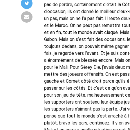
pas de perdre, certainement c’était la Côte
d’occasion, ils ont donné le meilleur d’eu
un pas, mais on ne l’a pas fait. Il reste de
et le Maroc. On ne peut pas remettre tou
et en fin, tout le monde avait claqué. Mai
Gabon. Mais on s’est fait des occasions, le
toujours dedans, on pouvait même gagner ce
fais, je regarde vers l’avant. Et je suis c
a énormément de blessés encore. Mais on 
pour le Mali. Pour Sérey Die, j’avais deux 
mettre des joueurs offensifs. On est passé 
gauche et Cornet côté droit parce qu’ils é
passer sur les côtés. Et c’est ce qu’on ava
pour son jeu de tête, malheureusement ce n
les supporters ont soutenu leur équipe ju
les supporters n’aiment pas la perte. J’ai 
pense que tout le monde s’est arraché à fa
plutôt, bravo les gars, continuez. Il y en av
Mali et on verra à quelle situation on est.