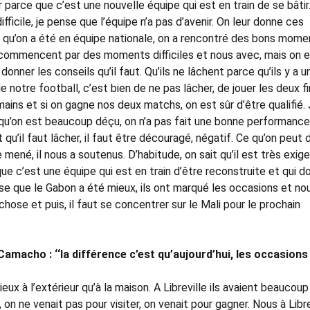
er parce que c’est une nouvelle équipe qui est en train de se bâtir.
ficile, je pense que l’équipe n’a pas d’avenir. On leur donne ces
 qu’on a été en équipe nationale, on a rencontré des bons mome
 commencent par des moments difficiles et nous avec, mais on e
onner les conseils qu’il faut. Qu’ils ne lâchent parce qu’ils y a u
 notre football, c’est bien de ne pas lâcher, de jouer les deux f
ains et si on gagne nos deux matchs, on est sûr d’être qualifié.
i qu’on est beaucoup déçu, on n’a pas fait une bonne performance,
qu’il faut lâcher, il faut être découragé, négatif. Ce qu’on peut di
 mené, il nous a soutenus. D’habitude, on sait qu’il est très exige
t que c’est une équipe qui est en train d’être reconstruite et qui 
ense que le Gabon a été mieux, ils ont marqué les occasions et no
 chose et puis, il faut se concentrer sur le Mali pour le prochain
macho : ‘‘la différence c’est qu’aujourd’hui, les occasions
eux à l’extérieur qu’à la maison. A Libreville ils avaient beaucoup
, on ne venait pas pour visiter, on venait pour gagner. Nous à Libre