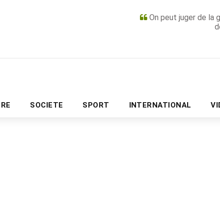
On peut juger de la 
d
PUBLICITÉ
URE
SOCIETE
SPORT
INTERNATIONAL
V