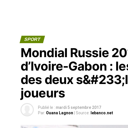
SPORT
Mondial Russie 2
d’Ivoire-Gabon : l
des deux s&#233;l
joueurs
Publié le :
mardi 5 septembre 2017
Par:
Ouana Lagnon
| Source:
lebanco.net