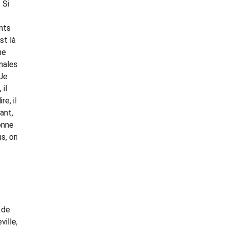
 Si
nts
st là
ne
inales
 Je
 il
re, il
ant,
donne
us, on
 de
ville,