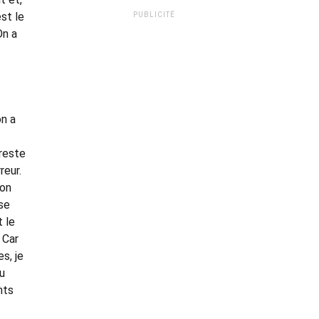
st le
PUBLICITÉ
On a
on a
 reste
reur.
ion
nse
 le
 Car
s, je
au
nts