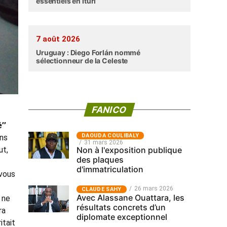
essentiels en Ituri
7 août 2026
Uruguay : Diego Forlán nommé
sélectionneur de la Celeste
FANICO
’’
‎DAOUDA COULIBALY
ans
31 mars 2026
ut,
Non à l'exposition publique
des plaques
d'immatriculation
 vous
26 mars 2026
CLAUDE SAHY
Avec Alassane Ouattara, les
 ne
résultats concrets d’un
ra
diplomate exceptionnel
itait