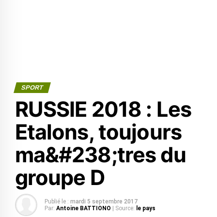
SPORT
RUSSIE 2018 : Les
Etalons, toujours
ma&#238;tres du
groupe D
Publié le :
mardi 5 septembre 2017
Par:
Antoine BATTIONO
| Source:
le pays