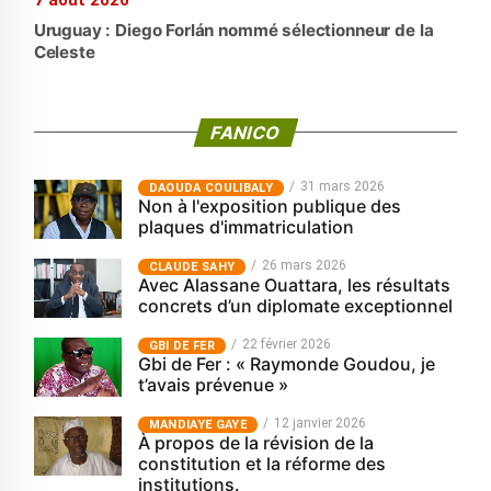
7 août 2026
Uruguay : Diego Forlán nommé sélectionneur de la
Celeste
FANICO
31 mars 2026
‎DAOUDA COULIBALY
Non à l'exposition publique des
plaques d'immatriculation
26 mars 2026
CLAUDE SAHY
Avec Alassane Ouattara, les résultats
concrets d’un diplomate exceptionnel
22 février 2026
GBI DE FER
Gbi de Fer : « Raymonde Goudou, je
t’avais prévenue »
12 janvier 2026
MANDIAYE GAYE
À propos de la révision de la
constitution et la réforme des
institutions.