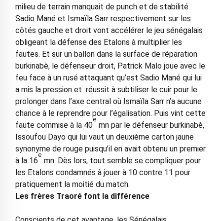
milieu de terrain manquait de punch et de stabilité.
Sadio Mané et Ismaïla Sarr respectivement sur les
côtés gauche et droit vont accélérer le jeu sénégalais
obligeant la défense des Etalons à multiplier les
fautes. Et sur un ballon dans la surface de réparation
burkinabè, le défenseur droit, Patrick Malo joue avec le
feu face à un rusé attaquant qu’est Sadio Mané qui lui
a mis la pression et réussit à subtiliser le cuir pour le
prolonger dans l’axe central où Ismaïla Sarr n’a aucune
chance à le reprendre pour l’égalisation. Puis vint cette
e
faute commise à la 40
mn par le défenseur burkinabè,
Issoufou Dayo qui lui vaut un deuxième carton jaune
synonyme de rouge puisqu’il en avait obtenu un premier
e
à la 16
mn. Dès lors, tout semble se compliquer pour
les Etalons condamnés à jouer à 10 contre 11 pour
pratiquement la moitié du match.
Les frères Traoré font la différence
Conscients de cet avantage, les Sénégalais