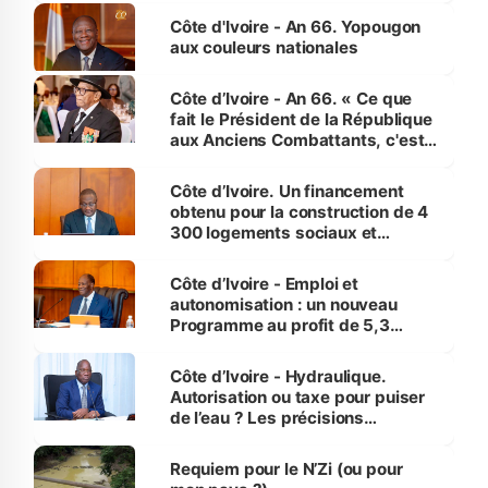
l'Etat de droit pour préserver les
Côte d'Ivoire - An 66. Yopougon
vies humaines »
aux couleurs nationales
Côte d’Ivoire - An 66. « Ce que
fait le Président de la République
aux Anciens Combattants, c'est
inédit » (Cne Yassoungo Koné ®)
Côte d’Ivoire. Un financement
obtenu pour la construction de 4
300 logements sociaux et
économiques à Abidjan, Bouaké
et Yamoussoukro
Côte d’Ivoire - Emploi et
autonomisation : un nouveau
Programme au profit de 5,3
millions de jeunes
Côte d’Ivoire - Hydraulique.
Autorisation ou taxe pour puiser
de l’eau ? Les précisions
d’Assahoré
Requiem pour le N’Zi (ou pour