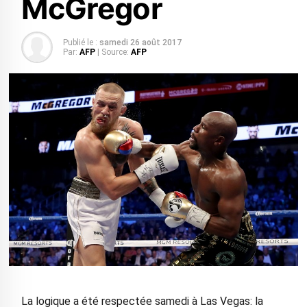
McGregor
Publié le :
samedi 26 août 2017
Par:
AFP
| Source:
AFP
La logique a été respectée samedi à Las Vegas: la