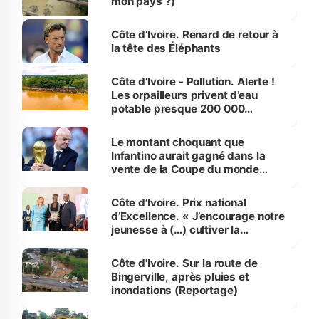
mon pays ?)
Côte d’Ivoire. Renard de retour à
la tête des Éléphants
Côte d’Ivoire - Pollution. Alerte !
Les orpailleurs privent d’eau
potable presque 200 000
habitants autour d’Agboville
Le montant choquant que
Infantino aurait gagné dans la
vente de la Coupe du monde
révélé
Côte d’Ivoire. Prix national
d’Excellence. « J’encourage notre
jeunesse à (…) cultiver la
compétence et l’intégrité »
(Alassane Ouattara
Côte d'Ivoire. Sur la route de
Bingerville, après pluies et
inondations (Reportage)