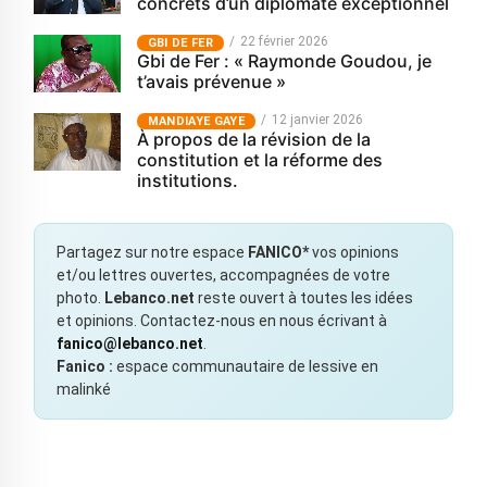
concrets d’un diplomate exceptionnel
22 février 2026
GBI DE FER
Gbi de Fer : « Raymonde Goudou, je
t’avais prévenue »
12 janvier 2026
MANDIAYE GAYE
À propos de la révision de la
constitution et la réforme des
institutions.
Partagez sur notre espace
FANICO*
vos opinions
et/ou lettres ouvertes, accompagnées de votre
photo.
Lebanco.net
reste ouvert à toutes les idées
et opinions. Contactez-nous en nous écrivant à
fanico@lebanco.net
.
Fanico :
espace communautaire de lessive en
malinké