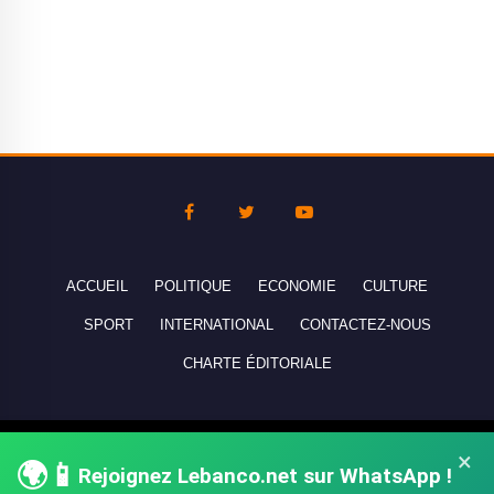
ACCUEIL
POLITIQUE
ECONOMIE
CULTURE
SPORT
INTERNATIONAL
CONTACTEZ-NOUS
CHARTE ÉDITORIALE
Copyright © 2010-2026 lebanco.net - Tous droits de reproduction
×
🌍📱
réservés - All rights reserved.
Rejoignez Lebanco.net sur WhatsApp !