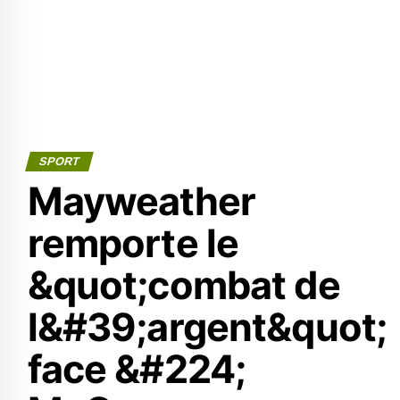
SPORT
Mayweather
remporte le
&quot;combat de
l&#39;argent&quot;
face &#224;