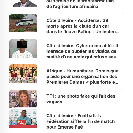
au service de la transformation
de l’agriculture africaine
Côte d’Ivoire - Accidents. 39
morts après la chute d’un car
dans le fleuve Bafing : Un lecteur
dénonce la légèreté du ministère
des Transports
Côte d'Ivoire. Cybercriminalité : Il
menace de publier les vidéos de
nudité d’une amie qui refuse ses
avances
Afrique - Humanitaire. Dominique
plaide pour une organisation des
Premières Dames « plus forte et
influente, dont l'impact s'affirme
sur la scène internationale »
TF1 : une photo fake qui fait des
vagues
Côte d’Ivoire - Football. La
Fédération siffle la fin de match
pour Emerse Faé