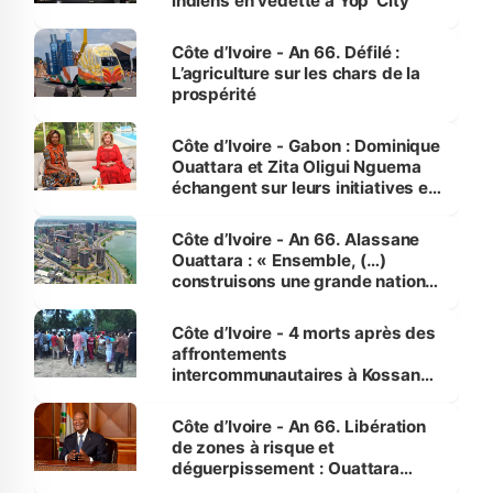
indiens en vedette à Yop’ City
Côte d’Ivoire - An 66. Défilé :
L’agriculture sur les chars de la
prospérité
Côte d’Ivoire - Gabon : Dominique
Ouattara et Zita Oligui Nguema
échangent sur leurs initiatives en
faveur des femmes et des
enfants
Côte d’Ivoire - An 66. Alassane
Ouattara : « Ensemble, (…)
construisons une grande nation
pour nous-mêmes et pour les
générations futures »
Côte d’Ivoire - 4 morts après des
affrontements
intercommunautaires à Kossandji
(Alepé) - Notre correspondant au
milieu des sinistrés
Côte d’Ivoire - An 66. Libération
de zones à risque et
déguerpissement : Ouattara
assure du « strict respect de