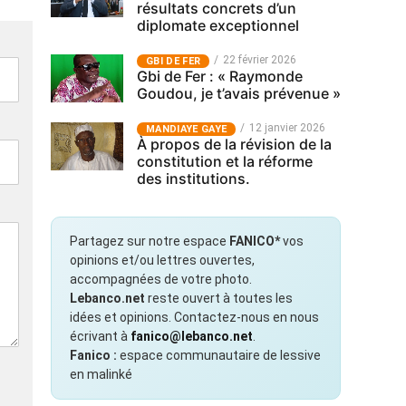
résultats concrets d’un
diplomate exceptionnel
22 février 2026
GBI DE FER
Gbi de Fer : « Raymonde
Goudou, je t’avais prévenue »
12 janvier 2026
MANDIAYE GAYE
À propos de la révision de la
constitution et la réforme
des institutions.
Partagez sur notre espace
FANICO*
vos
opinions et/ou lettres ouvertes,
accompagnées de votre photo.
Lebanco.net
reste ouvert à toutes les
idées et opinions. Contactez-nous en nous
écrivant à
fanico@lebanco.net
.
Fanico :
espace communautaire de lessive
en malinké