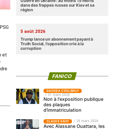
Guerre en Ukraine : au moins 15 morts
dans des frappes russes sur Kiev et sa
région
e PSG
5 août 2026
Trump lance un abonnement payant à
Truth Social, l’opposition crie à la
corruption
m et
e
ndre
FANICO
‎DAOUDA COULIBALY
31 mars 2026
Non à l'exposition publique
des plaques
d'immatriculation
26 mars 2026
CLAUDE SAHY
Avec Alassane Ouattara, les