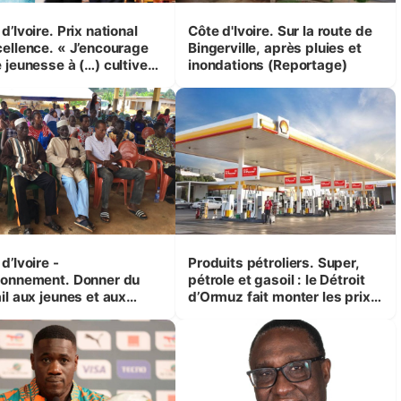
d’Ivoire. Prix national
Côte d'Ivoire. Sur la route de
cellence. « J’encourage
Bingerville, après pluies et
 jeunesse à (…) cultiver
inondations (Reportage)
mpétence et l’intégrité »
ssane Ouattara
d’Ivoire -
Produits pétroliers. Super,
ronnement. Donner du
pétrole et gasoil : le Détroit
il aux jeunes et aux
d’Ormuz fait monter les prix
es pour assurer la
en Côte d’Ivoire
ection des espèces
acées