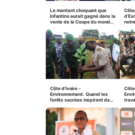
Le montant choquant que
Côte 
Infantino aurait gagné dans la
d’Ex
vente de la Coupe du monde
notre
révélé
la co
(Ala
Côte d’Ivoire -
Côte 
Environnement. Quand les
Envi
forêts sacrées inspirent dans
trava
les actions de reboisement
femm
prot
men