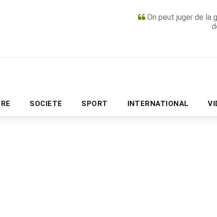
On peut juger de la 
d
PUBLICITÉ
URE
SOCIETE
SPORT
INTERNATIONAL
V