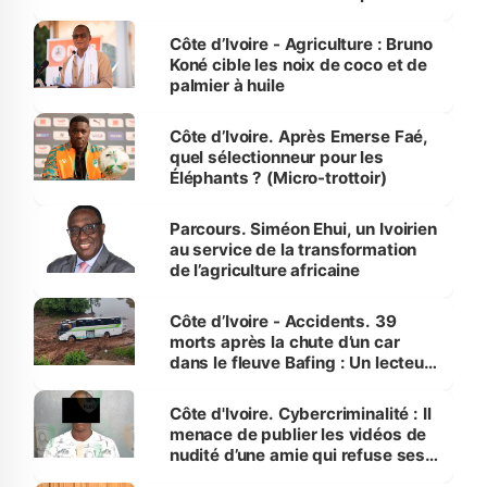
Côte d’Ivoire
Côte d’Ivoire - Agriculture : Bruno
Koné cible les noix de coco et de
palmier à huile
Côte d’Ivoire. Après Emerse Faé,
quel sélectionneur pour les
Éléphants ? (Micro-trottoir)
Parcours. Siméon Ehui, un Ivoirien
au service de la transformation
de l’agriculture africaine
Côte d’Ivoire - Accidents. 39
morts après la chute d’un car
dans le fleuve Bafing : Un lecteur
dénonce la légèreté du ministère
des Transports
Côte d'Ivoire. Cybercriminalité : Il
menace de publier les vidéos de
nudité d’une amie qui refuse ses
avances