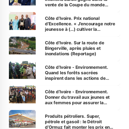
vente de la Coupe du monde
révélé
Côte d’Ivoire. Prix national
d’Excellence. « J’encourage notre
jeunesse à (…) cultiver la
compétence et l’intégrité »
(Alassane Ouattara
Côte d'Ivoire. Sur la route de
Bingerville, après pluies et
inondations (Reportage)
Côte d’Ivoire - Environnement.
Quand les forêts sacrées
inspirent dans les actions de
reboisement
Côte d’Ivoire - Environnement.
Donner du travail aux jeunes et
aux femmes pour assurer la
protection des espèces
menacées
Produits pétroliers. Super,
pétrole et gasoil : le Détroit
d’Ormuz fait monter les prix en