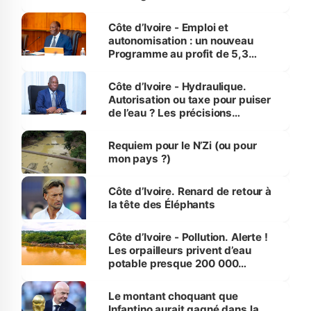
économiques à Abidjan, Bouaké
et Yamoussoukro
Côte d’Ivoire - Emploi et
autonomisation : un nouveau
Programme au profit de 5,3
millions de jeunes
Côte d’Ivoire - Hydraulique.
Autorisation ou taxe pour puiser
de l’eau ? Les précisions
d’Assahoré
Requiem pour le N’Zi (ou pour
mon pays ?)
Côte d’Ivoire. Renard de retour à
la tête des Éléphants
Côte d’Ivoire - Pollution. Alerte !
Les orpailleurs privent d’eau
potable presque 200 000
habitants autour d’Agboville
Le montant choquant que
Infantino aurait gagné dans la