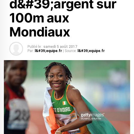
d&#39;argent sur
100m aux
Mondiaux
Publié le :
samedi 5 août 2017
Par:
l&#39;equipe.fr
| Source:
l&#39;equipe.fr