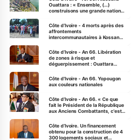
Ouattara : « Ensemble, (…)
construisons une grande nation
pour nous-mêmes et pour les
générations futures »
Côte d’Ivoire - 4 morts après des
affrontements
intercommunautaires à Kossandji
(Alepé) - Notre correspondant au
milieu des sinistrés
Côte d’Ivoire - An 66. Libération
de zones à risque et
déguerpissement : Ouattara
assure du « strict respect de
l'Etat de droit pour préserver les
Côte d'Ivoire - An 66. Yopougon
vies humaines »
aux couleurs nationales
Côte d’Ivoire - An 66. « Ce que
fait le Président de la République
aux Anciens Combattants, c'est
inédit » (Cne Yassoungo Koné ®)
Côte d’Ivoire. Un financement
obtenu pour la construction de 4
300 logements sociaux et