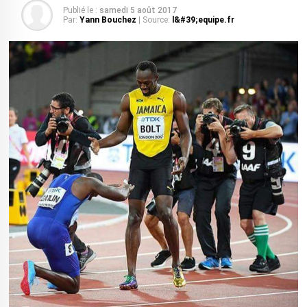
Publié le :
samedi 5 août 2017
Par:
Yann Bouchez
| Source:
l&#39;equipe.fr