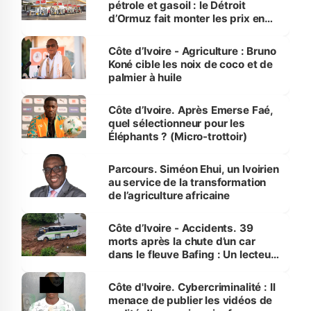
pétrole et gasoil : le Détroit
d’Ormuz fait monter les prix en
Côte d’Ivoire
Côte d’Ivoire - Agriculture : Bruno
Koné cible les noix de coco et de
palmier à huile
Côte d’Ivoire. Après Emerse Faé,
quel sélectionneur pour les
Éléphants ? (Micro-trottoir)
Parcours. Siméon Ehui, un Ivoirien
au service de la transformation
de l’agriculture africaine
Côte d’Ivoire - Accidents. 39
morts après la chute d’un car
dans le fleuve Bafing : Un lecteur
dénonce la légèreté du ministère
des Transports
Côte d'Ivoire. Cybercriminalité : Il
menace de publier les vidéos de