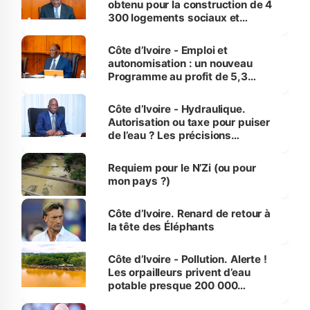
obtenu pour la construction de 4
300 logements sociaux et
économiques à Abidjan, Bouaké
et Yamoussoukro
Côte d’Ivoire - Emploi et
autonomisation : un nouveau
Programme au profit de 5,3
millions de jeunes
Côte d’Ivoire - Hydraulique.
Autorisation ou taxe pour puiser
de l’eau ? Les précisions
d’Assahoré
Requiem pour le N’Zi (ou pour
mon pays ?)
Côte d’Ivoire. Renard de retour à
la tête des Éléphants
Côte d’Ivoire - Pollution. Alerte !
Les orpailleurs privent d’eau
potable presque 200 000
habitants autour d’Agboville