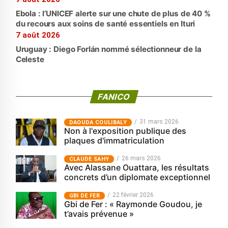
Ebola : l’UNICEF alerte sur une chute de plus de 40 %
du recours aux soins de santé essentiels en Ituri
7 août 2026
Uruguay : Diego Forlán nommé sélectionneur de la
Celeste
FANICO
31 mars 2026
‎DAOUDA COULIBALY
Non à l'exposition publique des
plaques d'immatriculation
26 mars 2026
CLAUDE SAHY
Avec Alassane Ouattara, les résultats
concrets d’un diplomate exceptionnel
22 février 2026
GBI DE FER
Gbi de Fer : « Raymonde Goudou, je
t’avais prévenue »