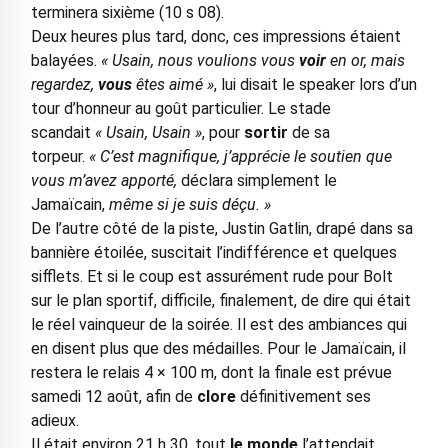
terminera sixième (10 s 08).
Deux heures plus tard, donc, ces impressions étaient
balayées.
« Usain, nous voulions vous
voir
en or, mais
regardez,
vous
êtes aimé »
, lui disait le speaker lors d’un
tour d’honneur au goût particulier. Le stade
scandait
« Usain, Usain »
, pour
sortir
de sa
torpeur.
« C’est magnifique, j’apprécie le soutien que
vous m’avez apporté,
déclara simplement le
Jamaïcain,
même si je suis déçu. »
De l’autre côté de la piste, Justin Gatlin, drapé dans sa
bannière étoilée, suscitait l’indifférence et quelques
sifflets. Et si le coup est assurément rude pour Bolt
sur le plan sportif, difficile, finalement, de dire qui était
le réel vainqueur de la soirée. Il est des ambiances qui
en disent plus que des médailles. Pour le Jamaïcain, il
restera le relais 4 × 100 m, dont la finale est prévue
samedi 12 août, afin de
clore
définitivement ses
adieux.
Il était environ 21 h 30, tout
le monde
l’attendait,