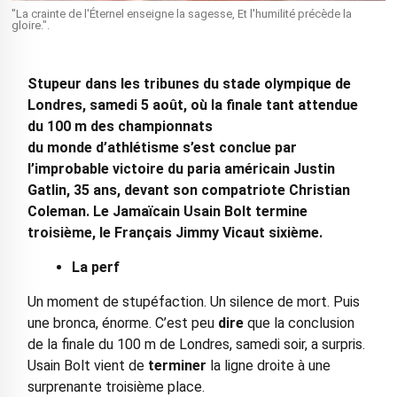
"La crainte de l'Éternel enseigne la sagesse, Et l'humilité précède la
gloire.".
Stupeur dans les
tribunes
du stade olympique de
Londres, samedi 5 août, où la finale tant attendue
du 100 m des championnats
du
monde
d’
athlétisme
s’est conclue par
l’improbable victoire du paria américain Justin
Gatlin, 35 ans, devant son compatriote Christian
Coleman. Le Jamaïcain Usain Bolt termine
troisième, le Français Jimmy Vicaut sixième.
La perf
Un moment de stupéfaction. Un silence de mort. Puis
une bronca, énorme. C’est peu
dire
que la conclusion
de la finale du 100 m de Londres, samedi soir, a surpris.
Usain Bolt vient de
terminer
la ligne droite à une
surprenante troisième place.