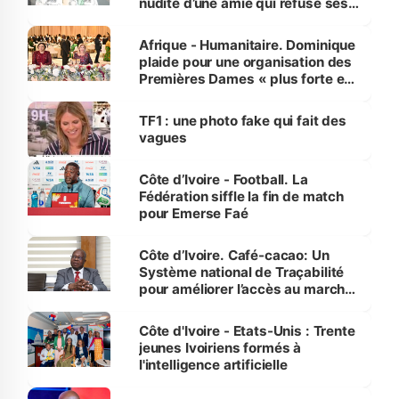
nudité d’une amie qui refuse ses
avances
Afrique - Humanitaire. Dominique
plaide pour une organisation des
Premières Dames « plus forte et
influente, dont l'impact s'affirme
sur la scène internationale »
TF1 : une photo fake qui fait des
vagues
Côte d’Ivoire - Football. La
Fédération siffle la fin de match
pour Emerse Faé
Côte d’Ivoire. Café-cacao: Un
Système national de Traçabilité
pour améliorer l’accès au marché
international
Côte d'Ivoire - Etats-Unis : Trente
jeunes Ivoiriens formés à
l'intelligence artificielle