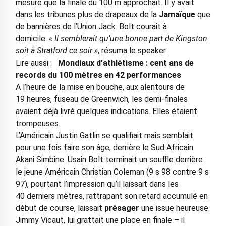
mesure que la finale du 100 m approchait. Il y avait
dans les tribunes plus de drapeaux de la
Jamaïque
que
de bannières de l’Union Jack. Bolt courait à
domicile.
« Il semblerait qu’une bonne part de Kingston
soit à Stratford ce soir »
, résuma le speaker.
Lire aussi :
Mondiaux d’athlétisme : cent ans de
records du 100 mètres en 42 performances
A l’heure de la mise en bouche, aux alentours de
19 heures, fuseau de Greenwich, les demi-finales
avaient déjà livré quelques indications. Elles étaient
trompeuses.
L’Américain Justin Gatlin se qualifiait mais semblait
pour une fois faire son âge, derrière le Sud Africain
Akani Simbine. Usain Bolt terminait un souffle derrière
le jeune Américain Christian Coleman (9 s 98 contre 9 s
97), pourtant l’impression qu’il laissait dans les
40 derniers mètres, rattrapant son retard accumulé en
début de course, laissait
présager
une issue heureuse.
Jimmy Vicaut, lui grattait une place en finale – il