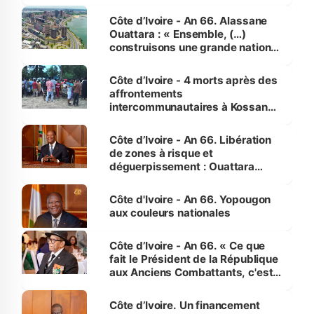
faveur des femmes et des
enfants
Côte d’Ivoire - An 66. Alassane
Ouattara : « Ensemble, (…)
construisons une grande nation
pour nous-mêmes et pour les
générations futures »
Côte d’Ivoire - 4 morts après des
affrontements
intercommunautaires à Kossandji
(Alepé) - Notre correspondant au
milieu des sinistrés
Côte d’Ivoire - An 66. Libération
de zones à risque et
déguerpissement : Ouattara
assure du « strict respect de
l'Etat de droit pour préserver les
Côte d'Ivoire - An 66. Yopougon
vies humaines »
aux couleurs nationales
Côte d’Ivoire - An 66. « Ce que
fait le Président de la République
aux Anciens Combattants, c'est
inédit » (Cne Yassoungo Koné ®)
Côte d’Ivoire. Un financement