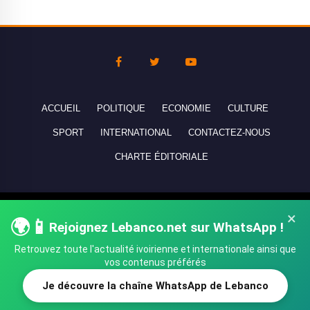
ACCUEIL
POLITIQUE
ECONOMIE
CULTURE
SPORT
INTERNATIONAL
CONTACTEZ-NOUS
CHARTE ÉDITORIALE
Copyright © 2010-2026 lebanco.net - Tous droits de reproduction
×
🌍📱
réservés - All rights reserved.
Rejoignez Lebanco.net sur WhatsApp !
Retrouvez toute l'actualité ivoirienne et internationale ainsi que
vos contenus préférés
Je découvre la chaîne WhatsApp de Lebanco
SHARE
TWEET