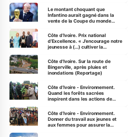
habitants autour d’Agboville
Le montant choquant que
Infantino aurait gagné dans la
vente de la Coupe du monde
révélé
Côte d’Ivoire. Prix national
d’Excellence. « J’encourage notre
jeunesse à (…) cultiver la
compétence et l’intégrité »
(Alassane Ouattara
Côte d'Ivoire. Sur la route de
Bingerville, après pluies et
inondations (Reportage)
Côte d’Ivoire - Environnement.
Quand les forêts sacrées
inspirent dans les actions de
reboisement
Côte d’Ivoire - Environnement.
Donner du travail aux jeunes et
aux femmes pour assurer la
protection des espèces
menacées