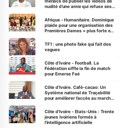
menace de publier les vidéos de
nudité d’une amie qui refuse ses
avances
Afrique - Humanitaire. Dominique
plaide pour une organisation des
Premières Dames « plus forte et
influente, dont l'impact s'affirme
sur la scène internationale »
TF1 : une photo fake qui fait des
vagues
Côte d’Ivoire - Football. La
Fédération siffle la fin de match
pour Emerse Faé
Côte d’Ivoire. Café-cacao: Un
Système national de Traçabilité
pour améliorer l’accès au marché
international
Côte d'Ivoire - Etats-Unis : Trente
jeunes Ivoiriens formés à
l'intelligence artificielle