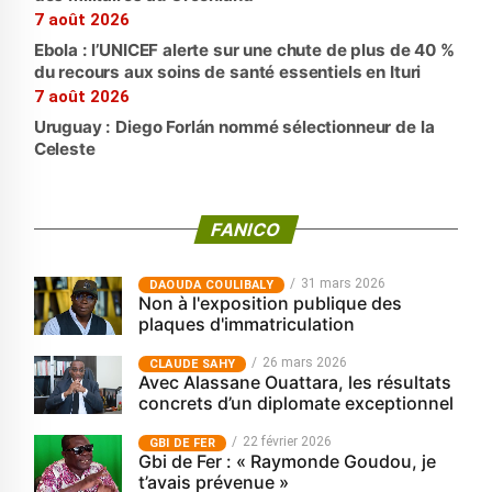
7 août 2026
Ebola : l’UNICEF alerte sur une chute de plus de 40 %
du recours aux soins de santé essentiels en Ituri
7 août 2026
Uruguay : Diego Forlán nommé sélectionneur de la
Celeste
FANICO
31 mars 2026
‎DAOUDA COULIBALY
Non à l'exposition publique des
plaques d'immatriculation
26 mars 2026
CLAUDE SAHY
Avec Alassane Ouattara, les résultats
concrets d’un diplomate exceptionnel
22 février 2026
GBI DE FER
Gbi de Fer : « Raymonde Goudou, je
t’avais prévenue »