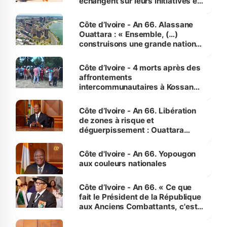
échangent sur leurs initiatives en
faveur des femmes et des
enfants
Côte d’Ivoire - An 66. Alassane
Ouattara : « Ensemble, (…)
construisons une grande nation
pour nous-mêmes et pour les
générations futures »
Côte d’Ivoire - 4 morts après des
affrontements
intercommunautaires à Kossandji
(Alepé) - Notre correspondant au
milieu des sinistrés
Côte d’Ivoire - An 66. Libération
de zones à risque et
déguerpissement : Ouattara
assure du « strict respect de
l'Etat de droit pour préserver les
Côte d'Ivoire - An 66. Yopougon
vies humaines »
aux couleurs nationales
Côte d’Ivoire - An 66. « Ce que
fait le Président de la République
aux Anciens Combattants, c'est
inédit » (Cne Yassoungo Koné ®)