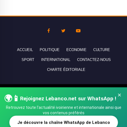
ACCUEIL
POLITIQUE
ECONOMIE
CULTURE
SPORT
INTERNATIONAL
CONTACTEZ-NOUS
CHARTE ÉDITORIALE
Copyright © 2010-2026 lebanco.net - Tous droits de reproduction
×
🌍📱
réservés - All rights reserved.
Rejoignez Lebanco.net sur WhatsApp !
Retrouvez toute l'actualité ivoirienne et internationale ainsi que
vos contenus préférés
Je découvre la chaîne WhatsApp de Lebanco