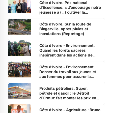
Côte d’Ivoire. Prix national
d’Excellence. « J’encourage notre
jeunesse à (…) cultiver la
compétence et l’intégrité »
(Alassane Ouattara
Côte d'Ivoire. Sur la route de
Bingerville, après pluies et
inondations (Reportage)
Côte d’Ivoire - Environnement.
Quand les forêts sacrées
inspirent dans les actions de
reboisement
Côte d’Ivoire - Environnement.
Donner du travail aux jeunes et
aux femmes pour assurer la
protection des espèces
menacées
Produits pétroliers. Super,
pétrole et gasoil : le Détroit
d’Ormuz fait monter les prix en
Côte d’Ivoire
Côte d’Ivoire - Agriculture : Bruno