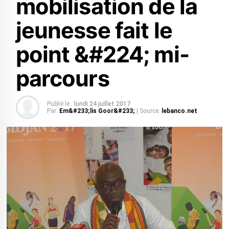
mobilisation de la
jeunesse fait le
point &#224; mi-
parcours
Publié le :
lundi 24 juillet 2017
Par:
Em&#233;lis Goor&#233;
| Source:
lebanco.net