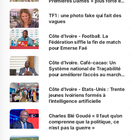
Premières Dames « plus forte et
influente, dont l'impact s'affirme
sur la scène internationale »
TF1 : une photo fake qui fait des
vagues
Côte d’Ivoire - Football. La
Fédération siffle la fin de match
pour Emerse Faé
Côte d’Ivoire. Café-cacao: Un
Système national de Traçabilité
pour améliorer l’accès au marché
international
Côte d'Ivoire - Etats-Unis : Trente
jeunes Ivoiriens formés à
l'intelligence artificielle
Charles Blé Goudé « Il faut qu’on
comprenne que la politique, ce
n’est pas la guerre »