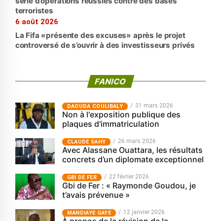
série d’opérations réussies contre des bases
terroristes
6 août 2026
La Fifa «présente des excuses» après le projet
controversé de s’ouvrir à des investisseurs privés
FANICO
31 mars 2026
‎DAOUDA COULIBALY
Non à l'exposition publique des
plaques d'immatriculation
26 mars 2026
CLAUDE SAHY
Avec Alassane Ouattara, les résultats
concrets d’un diplomate exceptionnel
22 février 2026
GBI DE FER
Gbi de Fer : « Raymonde Goudou, je
t’avais prévenue »
12 janvier 2026
MANDIAYE GAYE
À propos de la révision de la