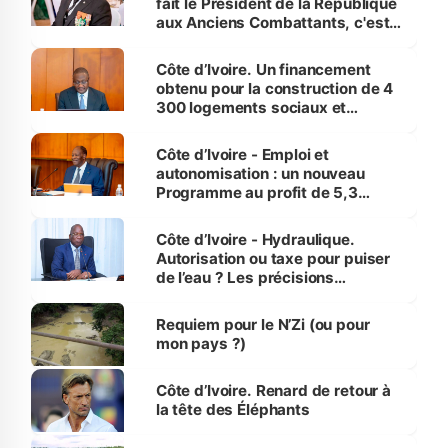
fait le Président de la République
aux Anciens Combattants, c'est
inédit » (Cne Yassoungo Koné ®)
Côte d’Ivoire. Un financement
obtenu pour la construction de 4
300 logements sociaux et
économiques à Abidjan, Bouaké
et Yamoussoukro
Côte d’Ivoire - Emploi et
autonomisation : un nouveau
Programme au profit de 5,3
millions de jeunes
Côte d’Ivoire - Hydraulique.
Autorisation ou taxe pour puiser
de l’eau ? Les précisions
d’Assahoré
Requiem pour le N’Zi (ou pour
mon pays ?)
Côte d’Ivoire. Renard de retour à
la tête des Éléphants