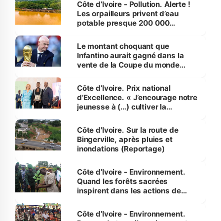
Côte d’Ivoire - Pollution. Alerte !
Les orpailleurs privent d’eau
potable presque 200 000
habitants autour d’Agboville
Le montant choquant que
Infantino aurait gagné dans la
vente de la Coupe du monde
révélé
Côte d’Ivoire. Prix national
d’Excellence. « J’encourage notre
jeunesse à (…) cultiver la
compétence et l’intégrité »
(Alassane Ouattara
Côte d'Ivoire. Sur la route de
Bingerville, après pluies et
inondations (Reportage)
Côte d’Ivoire - Environnement.
Quand les forêts sacrées
inspirent dans les actions de
reboisement
Côte d’Ivoire - Environnement.