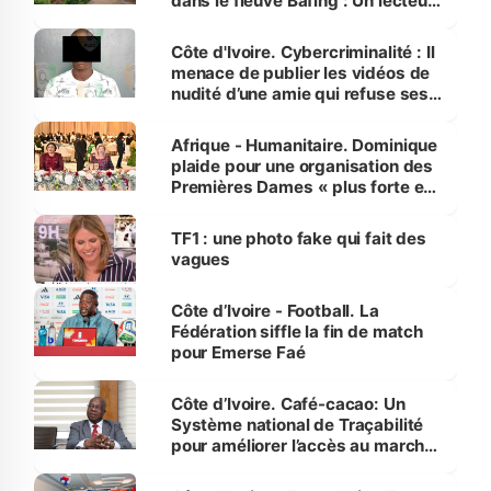
dans le fleuve Bafing : Un lecteur
dénonce la légèreté du ministère
des Transports
Côte d'Ivoire. Cybercriminalité : Il
menace de publier les vidéos de
nudité d’une amie qui refuse ses
avances
Afrique - Humanitaire. Dominique
plaide pour une organisation des
Premières Dames « plus forte et
influente, dont l'impact s'affirme
sur la scène internationale »
TF1 : une photo fake qui fait des
vagues
Côte d’Ivoire - Football. La
Fédération siffle la fin de match
pour Emerse Faé
Côte d’Ivoire. Café-cacao: Un
Système national de Traçabilité
pour améliorer l’accès au marché
international