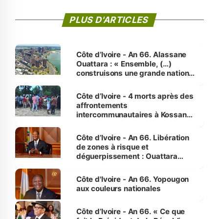
PLUS D'ARTICLES
Côte d’Ivoire - An 66. Alassane
Ouattara : « Ensemble, (…)
construisons une grande nation
pour nous-mêmes et pour les
générations futures »
Côte d’Ivoire - 4 morts après des
affrontements
intercommunautaires à Kossandji
(Alepé) - Notre correspondant au
milieu des sinistrés
Côte d’Ivoire - An 66. Libération
de zones à risque et
déguerpissement : Ouattara
assure du « strict respect de
l'Etat de droit pour préserver les
Côte d'Ivoire - An 66. Yopougon
vies humaines »
aux couleurs nationales
Côte d’Ivoire - An 66. « Ce que