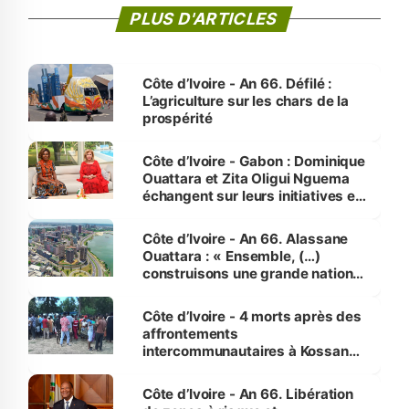
PLUS D'ARTICLES
Côte d’Ivoire - An 66. Défilé :
L’agriculture sur les chars de la
prospérité
Côte d’Ivoire - Gabon : Dominique
Ouattara et Zita Oligui Nguema
échangent sur leurs initiatives en
faveur des femmes et des
enfants
Côte d’Ivoire - An 66. Alassane
Ouattara : « Ensemble, (…)
construisons une grande nation
pour nous-mêmes et pour les
générations futures »
Côte d’Ivoire - 4 morts après des
affrontements
intercommunautaires à Kossandji
(Alepé) - Notre correspondant au
milieu des sinistrés
Côte d’Ivoire - An 66. Libération