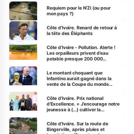
Requiem pour le N’Zi (ou pour
mon pays ?)
Côte d’Ivoire. Renard de retour à
la tête des Éléphants
Côte d’Ivoire - Pollution. Alerte !
Les orpailleurs privent d’eau
potable presque 200 000
habitants autour d’Agboville
Le montant choquant que
Infantino aurait gagné dans la
vente de la Coupe du monde
révélé
Côte d’Ivoire. Prix national
d’Excellence. « J’encourage notre
jeunesse à (…) cultiver la
compétence et l’intégrité »
(Alassane Ouattara
Côte d'Ivoire. Sur la route de
Bingerville, après pluies et