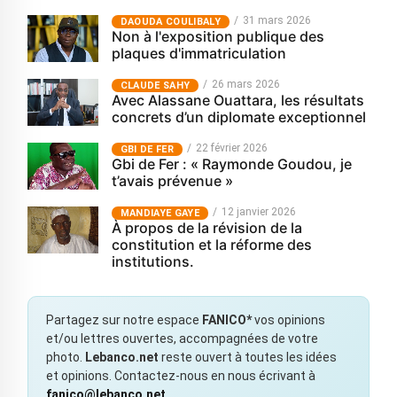
31 mars 2026
‎DAOUDA COULIBALY
Non à l'exposition publique des
plaques d'immatriculation
26 mars 2026
CLAUDE SAHY
Avec Alassane Ouattara, les résultats
concrets d’un diplomate exceptionnel
22 février 2026
GBI DE FER
Gbi de Fer : « Raymonde Goudou, je
t’avais prévenue »
12 janvier 2026
MANDIAYE GAYE
À propos de la révision de la
constitution et la réforme des
institutions.
Partagez sur notre espace
FANICO*
vos opinions
et/ou lettres ouvertes, accompagnées de votre
photo.
Lebanco.net
reste ouvert à toutes les idées
et opinions. Contactez-nous en nous écrivant à
fanico@lebanco.net
.