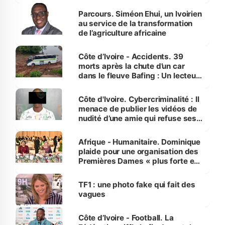
Parcours. Siméon Ehui, un Ivoirien
au service de la transformation
de l’agriculture africaine
Côte d’Ivoire - Accidents. 39
morts après la chute d’un car
dans le fleuve Bafing : Un lecteur
dénonce la légèreté du ministère
des Transports
Côte d'Ivoire. Cybercriminalité : Il
menace de publier les vidéos de
nudité d’une amie qui refuse ses
avances
Afrique - Humanitaire. Dominique
plaide pour une organisation des
Premières Dames « plus forte et
influente, dont l'impact s'affirme
sur la scène internationale »
TF1 : une photo fake qui fait des
vagues
Côte d’Ivoire - Football. La