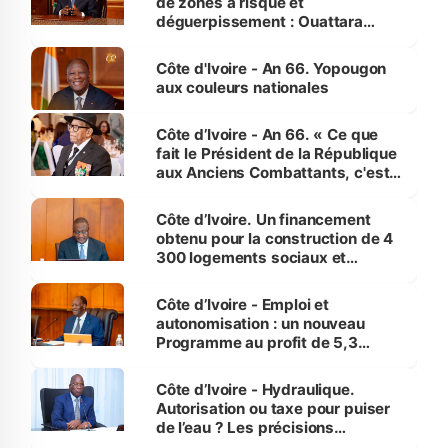
de zones à risque et
déguerpissement : Ouattara
assure du « strict respect de
l'Etat de droit pour préserver les
Côte d'Ivoire - An 66. Yopougon
vies humaines »
aux couleurs nationales
Côte d’Ivoire - An 66. « Ce que
fait le Président de la République
aux Anciens Combattants, c'est
inédit » (Cne Yassoungo Koné ®)
Côte d’Ivoire. Un financement
obtenu pour la construction de 4
300 logements sociaux et
économiques à Abidjan, Bouaké
et Yamoussoukro
Côte d’Ivoire - Emploi et
autonomisation : un nouveau
Programme au profit de 5,3
millions de jeunes
Côte d’Ivoire - Hydraulique.
Autorisation ou taxe pour puiser
de l’eau ? Les précisions
d’Assahoré