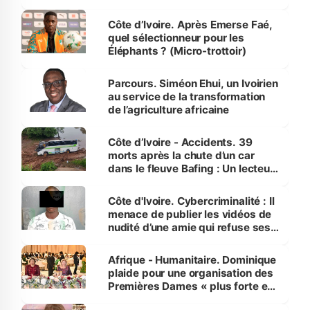
Côte d’Ivoire. Après Emerse Faé,
quel sélectionneur pour les
Éléphants ? (Micro-trottoir)
Parcours. Siméon Ehui, un Ivoirien
au service de la transformation
de l’agriculture africaine
Côte d’Ivoire - Accidents. 39
morts après la chute d’un car
dans le fleuve Bafing : Un lecteur
dénonce la légèreté du ministère
des Transports
Côte d'Ivoire. Cybercriminalité : Il
menace de publier les vidéos de
nudité d’une amie qui refuse ses
avances
Afrique - Humanitaire. Dominique
plaide pour une organisation des
Premières Dames « plus forte et
influente, dont l'impact s'affirme