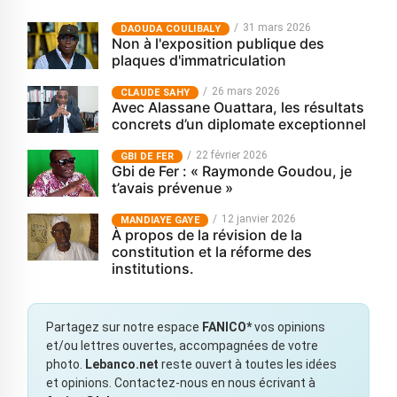
31 mars 2026
‎DAOUDA COULIBALY
Non à l'exposition publique des
plaques d'immatriculation
26 mars 2026
CLAUDE SAHY
Avec Alassane Ouattara, les résultats
concrets d’un diplomate exceptionnel
22 février 2026
GBI DE FER
Gbi de Fer : « Raymonde Goudou, je
t’avais prévenue »
12 janvier 2026
MANDIAYE GAYE
À propos de la révision de la
constitution et la réforme des
institutions.
Partagez sur notre espace
FANICO*
vos opinions
et/ou lettres ouvertes, accompagnées de votre
photo.
Lebanco.net
reste ouvert à toutes les idées
et opinions. Contactez-nous en nous écrivant à