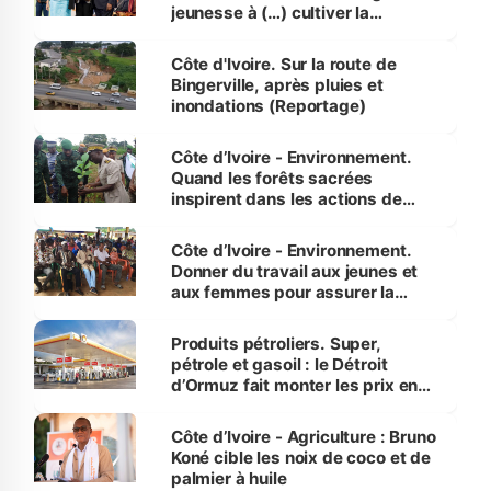
jeunesse à (…) cultiver la
compétence et l’intégrité »
(Alassane Ouattara
Côte d'Ivoire. Sur la route de
Bingerville, après pluies et
inondations (Reportage)
Côte d’Ivoire - Environnement.
Quand les forêts sacrées
inspirent dans les actions de
reboisement
Côte d’Ivoire - Environnement.
Donner du travail aux jeunes et
aux femmes pour assurer la
protection des espèces
menacées
Produits pétroliers. Super,
pétrole et gasoil : le Détroit
d’Ormuz fait monter les prix en
Côte d’Ivoire
Côte d’Ivoire - Agriculture : Bruno
Koné cible les noix de coco et de
palmier à huile