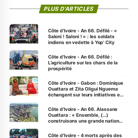
PLUS D'ARTICLES
Côte d’Ivoire - An 66. Défilé - «
Saloni ! Saloni ! » : les soldats
indiens en vedette à Yop’ City
Côte d’Ivoire - An 66. Défilé :
L’agriculture sur les chars de la
prospérité
Côte d’Ivoire - Gabon : Dominique
Ouattara et Zita Oligui Nguema
échangent sur leurs initiatives en
faveur des femmes et des
enfants
Côte d’Ivoire - An 66. Alassane
Ouattara : « Ensemble, (…)
construisons une grande nation
pour nous-mêmes et pour les
générations futures »
Côte d’Ivoire - 4 morts après des