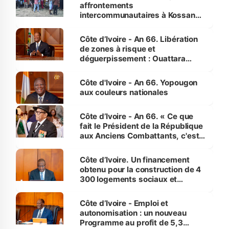
affrontements
intercommunautaires à Kossandji
(Alepé) - Notre correspondant au
milieu des sinistrés
Côte d’Ivoire - An 66. Libération
de zones à risque et
déguerpissement : Ouattara
assure du « strict respect de
l'Etat de droit pour préserver les
Côte d'Ivoire - An 66. Yopougon
vies humaines »
aux couleurs nationales
Côte d’Ivoire - An 66. « Ce que
fait le Président de la République
aux Anciens Combattants, c'est
inédit » (Cne Yassoungo Koné ®)
Côte d’Ivoire. Un financement
obtenu pour la construction de 4
300 logements sociaux et
économiques à Abidjan, Bouaké
et Yamoussoukro
Côte d’Ivoire - Emploi et
autonomisation : un nouveau
Programme au profit de 5,3