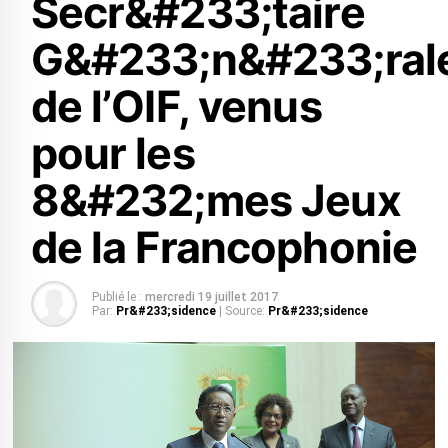
Secr&#233;taire
G&#233;n&#233;ral
de l’OIF, venus
pour les
8&#232;mes Jeux
de la Francophonie
Publié le :
mercredi 19 juillet 2017
Par:
Pr&#233;sidence
| Source:
Pr&#233;sidence