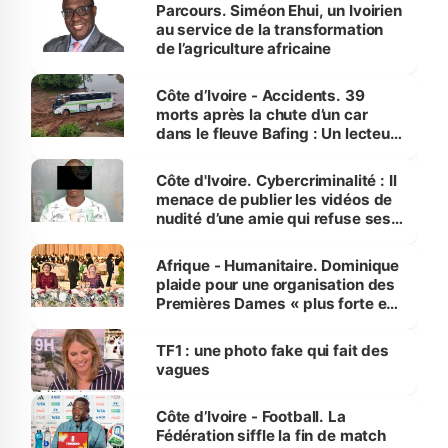
Parcours. Siméon Ehui, un Ivoirien
au service de la transformation
de l’agriculture africaine
Côte d’Ivoire - Accidents. 39
morts après la chute d’un car
dans le fleuve Bafing : Un lecteur
dénonce la légèreté du ministère
des Transports
Côte d'Ivoire. Cybercriminalité : Il
menace de publier les vidéos de
nudité d’une amie qui refuse ses
avances
Afrique - Humanitaire. Dominique
plaide pour une organisation des
Premières Dames « plus forte et
influente, dont l'impact s'affirme
sur la scène internationale »
TF1 : une photo fake qui fait des
vagues
Côte d’Ivoire - Football. La
Fédération siffle la fin de match