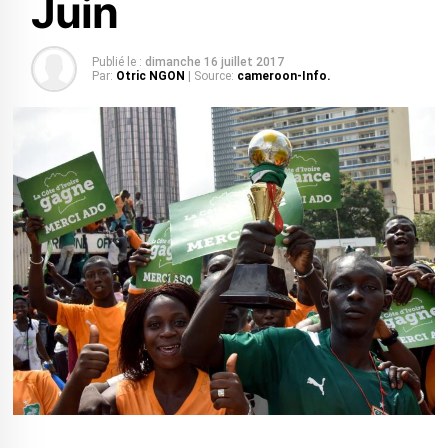
Juin
Publié le :
dimanche 16 juillet 2017
Par:
Otric NGON
| Source:
cameroon-Info.