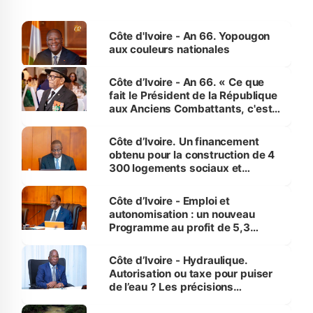
Côte d'Ivoire - An 66. Yopougon
aux couleurs nationales
Côte d’Ivoire - An 66. « Ce que
fait le Président de la République
aux Anciens Combattants, c'est
inédit » (Cne Yassoungo Koné ®)
Côte d’Ivoire. Un financement
obtenu pour la construction de 4
300 logements sociaux et
économiques à Abidjan, Bouaké
et Yamoussoukro
Côte d’Ivoire - Emploi et
autonomisation : un nouveau
Programme au profit de 5,3
millions de jeunes
Côte d’Ivoire - Hydraulique.
Autorisation ou taxe pour puiser
de l’eau ? Les précisions
d’Assahoré