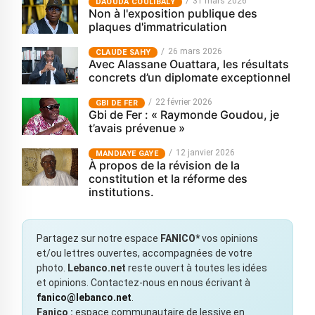
31 mars 2026
‎DAOUDA COULIBALY
Non à l'exposition publique des
plaques d'immatriculation
26 mars 2026
CLAUDE SAHY
Avec Alassane Ouattara, les résultats
concrets d’un diplomate exceptionnel
22 février 2026
GBI DE FER
Gbi de Fer : « Raymonde Goudou, je
t’avais prévenue »
12 janvier 2026
MANDIAYE GAYE
À propos de la révision de la
constitution et la réforme des
institutions.
Partagez sur notre espace
FANICO*
vos opinions
et/ou lettres ouvertes, accompagnées de votre
photo.
Lebanco.net
reste ouvert à toutes les idées
et opinions. Contactez-nous en nous écrivant à
fanico@lebanco.net
.
Fanico :
espace communautaire de lessive en