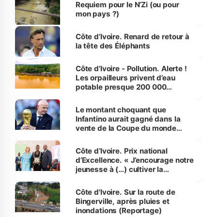
Requiem pour le N’Zi (ou pour
mon pays ?)
Côte d’Ivoire. Renard de retour à
la tête des Éléphants
Côte d’Ivoire - Pollution. Alerte !
Les orpailleurs privent d’eau
potable presque 200 000
habitants autour d’Agboville
Le montant choquant que
Infantino aurait gagné dans la
vente de la Coupe du monde
révélé
Côte d’Ivoire. Prix national
d’Excellence. « J’encourage notre
jeunesse à (…) cultiver la
compétence et l’intégrité »
(Alassane Ouattara
Côte d'Ivoire. Sur la route de
Bingerville, après pluies et
inondations (Reportage)