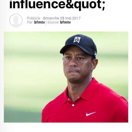
influence&quot;
Publié le :
dimanche 28 mai 2017
Par:
bfmtv
| Source:
bfmtv