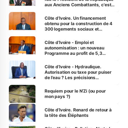
aux Anciens Combattants, c'est
inédit » (Cne Yassoungo Koné ®)
Côte d’Ivoire. Un financement
obtenu pour la construction de 4
300 logements sociaux et
économiques à Abidjan, Bouaké
et Yamoussoukro
Côte d’Ivoire - Emploi et
autonomisation : un nouveau
Programme au profit de 5,3
millions de jeunes
Côte d’Ivoire - Hydraulique.
Autorisation ou taxe pour puiser
de l’eau ? Les précisions
d’Assahoré
Requiem pour le N’Zi (ou pour
mon pays ?)
Côte d’Ivoire. Renard de retour à
la tête des Éléphants