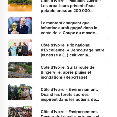
Côte d’Ivoire - Pollution. Alerte !
Les orpailleurs privent d’eau
potable presque 200 000
habitants autour d’Agboville
Le montant choquant que
Infantino aurait gagné dans la
vente de la Coupe du monde
révélé
Côte d’Ivoire. Prix national
d’Excellence. « J’encourage notre
jeunesse à (…) cultiver la
compétence et l’intégrité »
(Alassane Ouattara
Côte d'Ivoire. Sur la route de
Bingerville, après pluies et
inondations (Reportage)
Côte d’Ivoire - Environnement.
Quand les forêts sacrées
inspirent dans les actions de
reboisement
Côte d’Ivoire - Environnement.
Donner du travail aux jeunes et