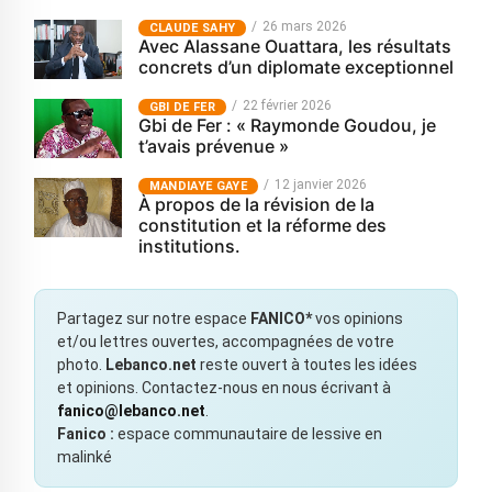
26 mars 2026
CLAUDE SAHY
Avec Alassane Ouattara, les résultats
concrets d’un diplomate exceptionnel
22 février 2026
GBI DE FER
Gbi de Fer : « Raymonde Goudou, je
t’avais prévenue »
12 janvier 2026
MANDIAYE GAYE
À propos de la révision de la
constitution et la réforme des
institutions.
Partagez sur notre espace
FANICO*
vos opinions
et/ou lettres ouvertes, accompagnées de votre
photo.
Lebanco.net
reste ouvert à toutes les idées
et opinions. Contactez-nous en nous écrivant à
fanico@lebanco.net
.
Fanico :
espace communautaire de lessive en
malinké