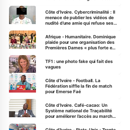
dénonce la légèreté du ministère
des Transports
Côte d'Ivoire. Cybercriminalité : Il
menace de publier les vidéos de
nudité d’une amie qui refuse ses
avances
Afrique - Humanitaire. Dominique
plaide pour une organisation des
Premières Dames « plus forte et
influente, dont l'impact s'affirme
sur la scène internationale »
TF1 : une photo fake qui fait des
vagues
Côte d’Ivoire - Football. La
Fédération siffle la fin de match
pour Emerse Faé
Côte d’Ivoire. Café-cacao: Un
Système national de Traçabilité
pour améliorer l’accès au marché
international
Côte d'Ivoire - Etats-Unis : Trente