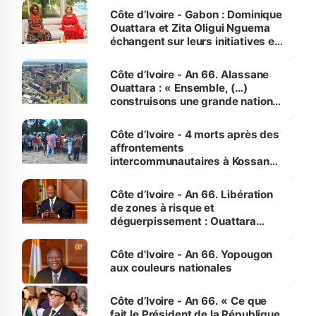
Côte d’Ivoire - Gabon : Dominique
Ouattara et Zita Oligui Nguema
échangent sur leurs initiatives en
faveur des femmes et des
enfants
Côte d’Ivoire - An 66. Alassane
Ouattara : « Ensemble, (…)
construisons une grande nation
pour nous-mêmes et pour les
générations futures »
Côte d’Ivoire - 4 morts après des
affrontements
intercommunautaires à Kossandji
(Alepé) - Notre correspondant au
milieu des sinistrés
Côte d’Ivoire - An 66. Libération
de zones à risque et
déguerpissement : Ouattara
assure du « strict respect de
l'Etat de droit pour préserver les
Côte d'Ivoire - An 66. Yopougon
vies humaines »
aux couleurs nationales
Côte d’Ivoire - An 66. « Ce que
fait le Président de la République