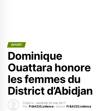
SPORT
Dominique
Ouattara honore
les femmes du
District d’Abidjan
Publié le :
vendredi 26 mai 2017
Par:
Pr&#233;sidence
| Source:
Pr&#233;sidence