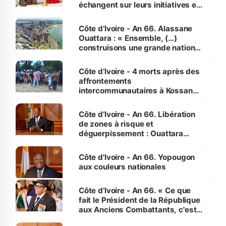
échangent sur leurs initiatives en
faveur des femmes et des
enfants
Côte d’Ivoire - An 66. Alassane
Ouattara : « Ensemble, (…)
construisons une grande nation
pour nous-mêmes et pour les
générations futures »
Côte d’Ivoire - 4 morts après des
affrontements
intercommunautaires à Kossandji
(Alepé) - Notre correspondant au
milieu des sinistrés
Côte d’Ivoire - An 66. Libération
de zones à risque et
déguerpissement : Ouattara
assure du « strict respect de
l'Etat de droit pour préserver les
Côte d'Ivoire - An 66. Yopougon
vies humaines »
aux couleurs nationales
Côte d’Ivoire - An 66. « Ce que
fait le Président de la République
aux Anciens Combattants, c'est
inédit » (Cne Yassoungo Koné ®)