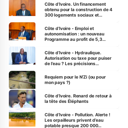
Côte d’Ivoire. Un financement
obtenu pour la construction de 4
300 logements sociaux et
économiques à Abidjan, Bouaké
et Yamoussoukro
Côte d’Ivoire - Emploi et
autonomisation : un nouveau
Programme au profit de 5,3
millions de jeunes
Côte d’Ivoire - Hydraulique.
Autorisation ou taxe pour puiser
de l’eau ? Les précisions
d’Assahoré
Requiem pour le N’Zi (ou pour
mon pays ?)
Côte d’Ivoire. Renard de retour à
la tête des Éléphants
Côte d’Ivoire - Pollution. Alerte !
Les orpailleurs privent d’eau
potable presque 200 000