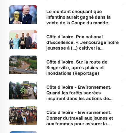
habitants autour d’Agboville
Le montant choquant que
Infantino aurait gagné dans la
vente de la Coupe du monde
révélé
Côte d’Ivoire. Prix national
d’Excellence. « J’encourage notre
jeunesse à (…) cultiver la
compétence et l’intégrité »
(Alassane Ouattara
Côte d'Ivoire. Sur la route de
Bingerville, après pluies et
inondations (Reportage)
Côte d’Ivoire - Environnement.
Quand les forêts sacrées
inspirent dans les actions de
reboisement
Côte d’Ivoire - Environnement.
Donner du travail aux jeunes et
aux femmes pour assurer la
protection des espèces