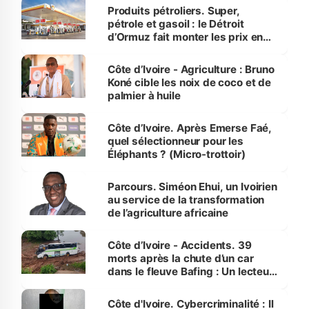
menacées
Produits pétroliers. Super,
pétrole et gasoil : le Détroit
d’Ormuz fait monter les prix en
Côte d’Ivoire
Côte d’Ivoire - Agriculture : Bruno
Koné cible les noix de coco et de
palmier à huile
Côte d’Ivoire. Après Emerse Faé,
quel sélectionneur pour les
Éléphants ? (Micro-trottoir)
Parcours. Siméon Ehui, un Ivoirien
au service de la transformation
de l’agriculture africaine
Côte d’Ivoire - Accidents. 39
morts après la chute d’un car
dans le fleuve Bafing : Un lecteur
dénonce la légèreté du ministère
des Transports
Côte d'Ivoire. Cybercriminalité : Il