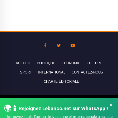
ACCUEIL
POLITIQUE
ECONOMIE
CULTURE
SPORT
INTERNATIONAL
CONTACTEZ-NOUS
CHARTE ÉDITORIALE
Copyright © 2010-2026 lebanco.net - Tous droits de reproduction
×
🌍📱
Rejoignez Lebanco.net sur WhatsApp !
réservés - All rights reserved.
Retrouvez toute l'actualité ivoirienne et internationale ainsi que