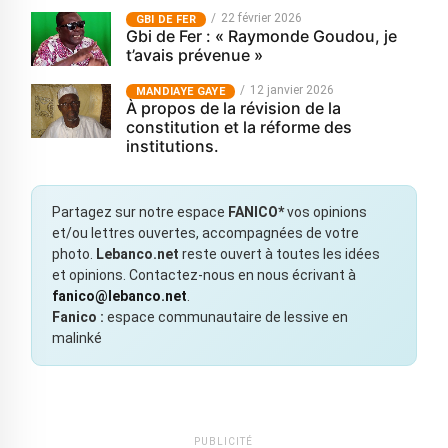
22 février 2026
GBI DE FER
Gbi de Fer : « Raymonde Goudou, je
t’avais prévenue »
12 janvier 2026
MANDIAYE GAYE
À propos de la révision de la
constitution et la réforme des
institutions.
Partagez sur notre espace
FANICO*
vos opinions
et/ou lettres ouvertes, accompagnées de votre
photo.
Lebanco.net
reste ouvert à toutes les idées
et opinions. Contactez-nous en nous écrivant à
fanico@lebanco.net
.
Fanico :
espace communautaire de lessive en
malinké
PUBLICITÉ