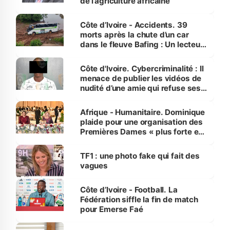
de l’agriculture africaine
Côte d’Ivoire - Accidents. 39
morts après la chute d’un car
dans le fleuve Bafing : Un lecteur
dénonce la légèreté du ministère
des Transports
Côte d'Ivoire. Cybercriminalité : Il
menace de publier les vidéos de
nudité d’une amie qui refuse ses
avances
Afrique - Humanitaire. Dominique
plaide pour une organisation des
Premières Dames « plus forte et
influente, dont l'impact s'affirme
sur la scène internationale »
TF1 : une photo fake qui fait des
vagues
Côte d’Ivoire - Football. La
Fédération siffle la fin de match
pour Emerse Faé