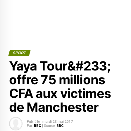
SPORT
Yaya Tour&#233;
offre 75 millions
CFA aux victimes
de Manchester
Publié le :
mardi 23 mai 2017
Par:
BBC
| Source:
BBC