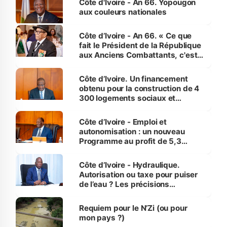
Côte d'Ivoire - An 66. Yopougon
vies humaines »
aux couleurs nationales
Côte d’Ivoire - An 66. « Ce que
fait le Président de la République
aux Anciens Combattants, c'est
inédit » (Cne Yassoungo Koné ®)
Côte d’Ivoire. Un financement
obtenu pour la construction de 4
300 logements sociaux et
économiques à Abidjan, Bouaké
et Yamoussoukro
Côte d’Ivoire - Emploi et
autonomisation : un nouveau
Programme au profit de 5,3
millions de jeunes
Côte d’Ivoire - Hydraulique.
Autorisation ou taxe pour puiser
de l’eau ? Les précisions
d’Assahoré
Requiem pour le N’Zi (ou pour
mon pays ?)