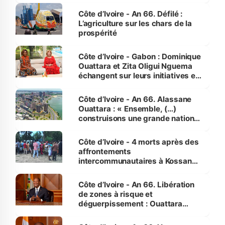
Côte d’Ivoire - An 66. Défilé :
L’agriculture sur les chars de la
prospérité
Côte d’Ivoire - Gabon : Dominique
Ouattara et Zita Oligui Nguema
échangent sur leurs initiatives en
faveur des femmes et des
enfants
Côte d’Ivoire - An 66. Alassane
Ouattara : « Ensemble, (…)
construisons une grande nation
pour nous-mêmes et pour les
générations futures »
Côte d’Ivoire - 4 morts après des
affrontements
intercommunautaires à Kossandji
(Alepé) - Notre correspondant au
milieu des sinistrés
Côte d’Ivoire - An 66. Libération
de zones à risque et
déguerpissement : Ouattara
assure du « strict respect de
l'Etat de droit pour préserver les