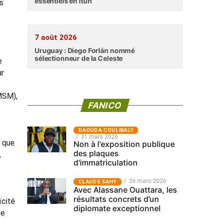
essentiels en Ituri
s
7 août 2026
Uruguay : Diego Forlán nommé
sélectionneur de la Celeste
e
ur
MSM),
FANICO
‎DAOUDA COULIBALY
31 mars 2026
t que
Non à l'exposition publique
des plaques
,
d'immatriculation
26 mars 2026
CLAUDE SAHY
Avec Alassane Ouattara, les
résultats concrets d’un
ïcité
diplomate exceptionnel
ce