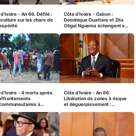
d’Ivoire - An 66. Défilé :
Côte d’Ivoire - Gabon :
iculture sur les chars de
Dominique Ouattara et Zita
ospérité
Oligui Nguema échangent sur
leurs initiatives en faveur des
femmes et des enfants
d’Ivoire - 4 morts après
Côte d’Ivoire - An 66.
affrontements
Libération de zones à risque
rcommunautaires à
et déguerpissement :
andji (Alepé) - Notre
Ouattara assure du « strict
espondant au milieu des
respect de l'Etat de droit pour
trés
préserver les vies humaines
»