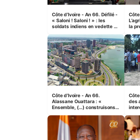
Côte d’Ivoire - An 66. Défilé -
Côte 
« Saloni ! Saloni ! » : les
L’agr
soldats indiens en vedette à
la pr
Yop’ City
Côte d’Ivoire - An 66.
Côte 
Alassane Ouattara : «
des 
Ensemble, (…) construisons
inte
une grande nation pour nous-
Koss
mêmes et pour les
corr
générations futures »
sinis