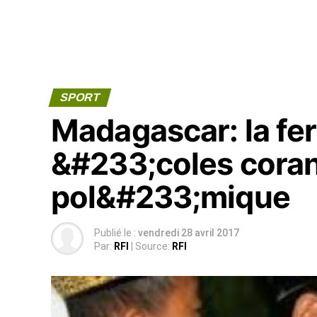
SPORT
Madagascar: la fe
&#233;coles coran
pol&#233;mique
Publié le :
vendredi 28 avril 2017
Par:
RFI
| Source:
RFI