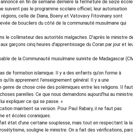
a annoncé en fin de semaine dernière la fermeture de seize école
e suivent pas le programme scolaire officiel, leur autorisation
s régions, celle de Diana, Boeny et Vatovavy Fitovinany sont
 levée de boucliers du côté de la communauté musulmane qui
ns le collimateur des autorités malgaches. D'après le ministre d
aux garçons cinq heures d'apprentissage du Coran par jour et le
nsable de la Communauté musulmane sunnite de Madagascar (C
s de formation islamique. Il y a des enfants qu’on forme à
 qu’ils apprennent l’enseignement général. Il y a une
 genre de chose crée des polémiques entre les religions. Il fau
choses pareilles. Ce que nous demandons aujourd’hui au ministre
 lui expliquer ce qui se passe. »
cation maintient sa version. Pour Paul Rabary, il ne faut pas
e et écoles coraniques.
fait état d’une certaine souplesse, mais tout en respectant la la
rosélytisme, souligne le ministre. On a fait des vérifications, par