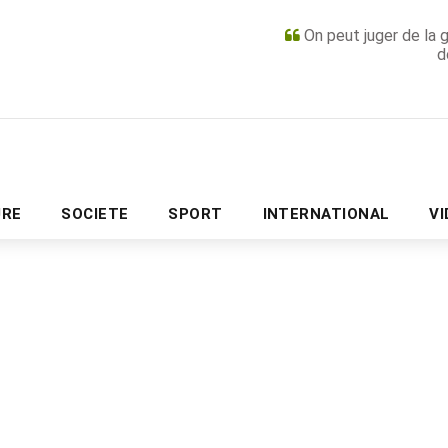
On peut juger de la 
d
PUBLICITÉ
URE
SOCIETE
SPORT
INTERNATIONAL
V