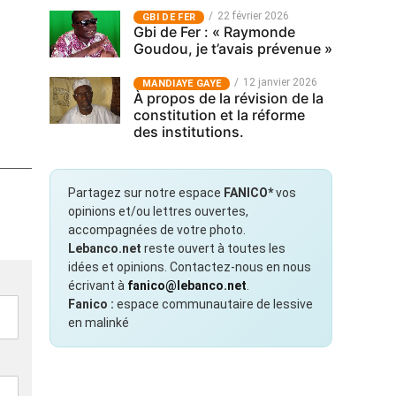
22 février 2026
GBI DE FER
Gbi de Fer : « Raymonde
Goudou, je t’avais prévenue »
12 janvier 2026
MANDIAYE GAYE
À propos de la révision de la
constitution et la réforme
des institutions.
Partagez sur notre espace
FANICO*
vos
opinions et/ou lettres ouvertes,
accompagnées de votre photo.
Lebanco.net
reste ouvert à toutes les
idées et opinions. Contactez-nous en nous
écrivant à
fanico@lebanco.net
.
Fanico :
espace communautaire de lessive
en malinké