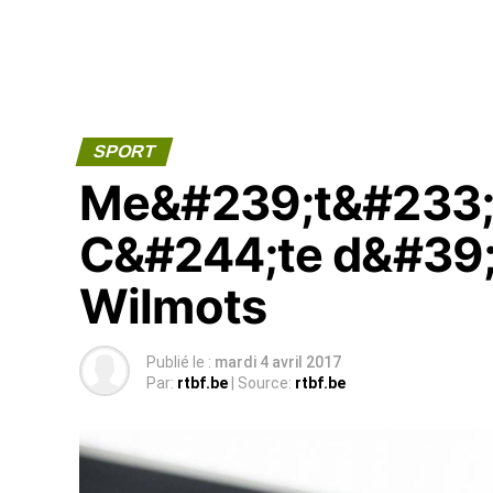
SPORT
Me&#239;t&#233; d
C&#244;te d&#39;
Wilmots
Publié le :
mardi 4 avril 2017
Par:
rtbf.be
| Source:
rtbf.be