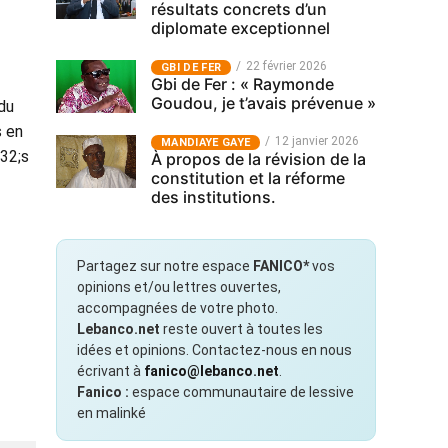
résultats concrets d’un
diplomate exceptionnel
22 février 2026
GBI DE FER
Gbi de Fer : « Raymonde
Goudou, je t’avais prévenue »
du
s en
12 janvier 2026
MANDIAYE GAYE
232;s
À propos de la révision de la
constitution et la réforme
des institutions.
Partagez sur notre espace
FANICO*
vos
opinions et/ou lettres ouvertes,
accompagnées de votre photo.
Lebanco.net
reste ouvert à toutes les
idées et opinions. Contactez-nous en nous
écrivant à
fanico@lebanco.net
.
Fanico :
espace communautaire de lessive
en malinké