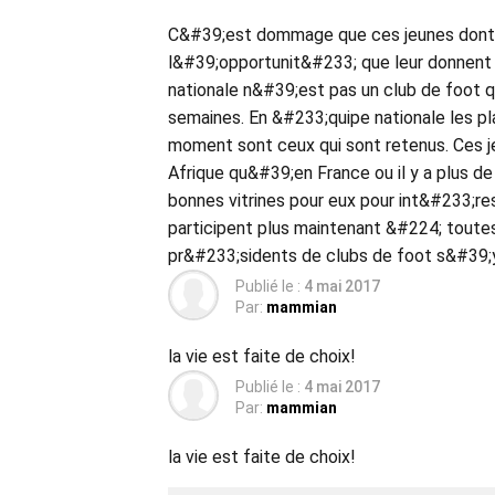
C&#39;est dommage que ces jeunes dont le
l&#39;opportunit&#233; que leur donnent 
nationale n&#39;est pas un club de foot q
semaines. En &#233;quipe nationale les pl
moment sont ceux qui sont retenus. Ces j
Afrique qu&#39;en France ou il y a plus d
bonnes vitrines pour eux pour int&#233;re
participent plus maintenant &#224; toutes
pr&#233;sidents de clubs de foot s&#39;
Publié le :
4 mai 2017
Par:
mammian
la vie est faite de choix!
Publié le :
4 mai 2017
Par:
mammian
la vie est faite de choix!