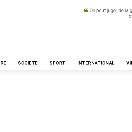
On peut juger de la 
d
PUBLICITÉ
URE
SOCIETE
SPORT
INTERNATIONAL
V