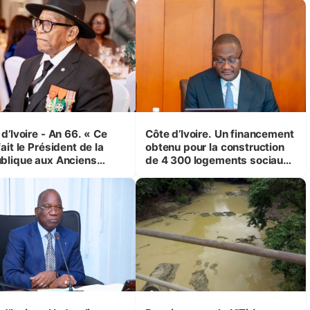
d’Ivoire - An 66. « Ce
Côte d’Ivoire. Un financement
ait le Président de la
obtenu pour la construction
blique aux Anciens
de 4 300 logements sociaux
attants, c'est inédit »
et économiques à Abidjan,
 Yassoungo Koné ®)
Bouaké et Yamoussoukro