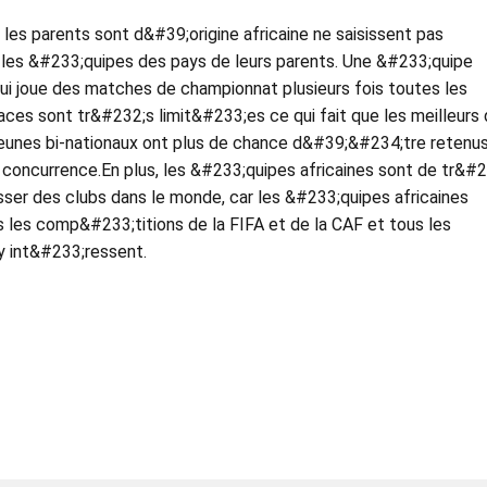
s parents sont d&#39;origine africaine ne saisissent pas
les &#233;quipes des pays de leurs parents. Une &#233;quipe
ui joue des matches de championnat plusieurs fois toutes les
aces sont tr&#232;s limit&#233;es ce qui fait que les meilleurs 
eunes bi-nationaux ont plus de chance d&#39;&#234;tre retenu
e concurrence.En plus, les &#233;quipes africaines sont de tr&#
sser des clubs dans le monde, car les &#233;quipes africaines
 les comp&#233;titions de la FIFA et de la CAF et tous les
y int&#233;ressent.