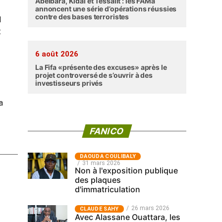
Abéibara, Kidal et Tessalit : les FAMa
annoncent une série d’opérations réussies
contre des bases terroristes
1
t
6 août 2026
La Fifa «présente des excuses» après le
projet controversé de s’ouvrir à des
investisseurs privés
a
FANICO
‎DAOUDA COULIBALY
31 mars 2026
Non à l'exposition publique
des plaques
d'immatriculation
26 mars 2026
CLAUDE SAHY
Avec Alassane Ouattara, les