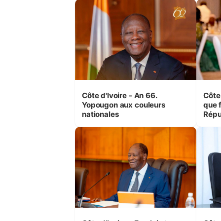
Côte d'Ivoire - An 66.
Côte 
Yopougon aux couleurs
que f
nationales
Répu
Comb
(Cne