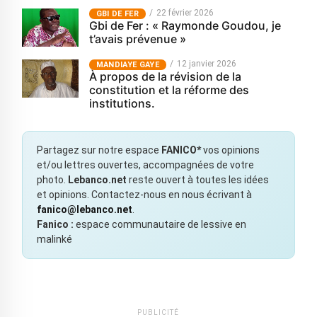
22 février 2026
GBI DE FER
Gbi de Fer : « Raymonde Goudou, je
t’avais prévenue »
12 janvier 2026
MANDIAYE GAYE
À propos de la révision de la
constitution et la réforme des
institutions.
Partagez sur notre espace
FANICO*
vos opinions
et/ou lettres ouvertes, accompagnées de votre
photo.
Lebanco.net
reste ouvert à toutes les idées
et opinions. Contactez-nous en nous écrivant à
fanico@lebanco.net
.
Fanico :
espace communautaire de lessive en
malinké
PUBLICITÉ