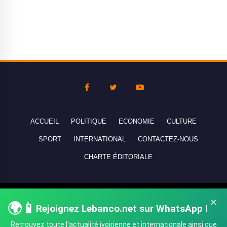
ACCUEIL
POLITIQUE
ECONOMIE
CULTURE
SPORT
INTERNATIONAL
CONTACTEZ-NOUS
CHARTE ÉDITORIALE
Copyright © 2010-2026 lebanco.net - Tous droits de reproduction
×
🌍📱
Rejoignez Lebanco.net sur WhatsApp !
réservés - All rights reserved.
Retrouvez toute l'actualité ivoirienne et internationale ainsi que