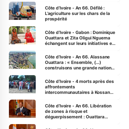
Côte d’Ivoire - An 66. Défilé :
L’agriculture sur les chars de la
prospérité
Côte d’Ivoire - Gabon : Dominique
Ouattara et Zita Oligui Nguema
échangent sur leurs initiatives en
faveur des femmes et des
enfants
Côte d’Ivoire - An 66. Alassane
Ouattara : « Ensemble, (…)
construisons une grande nation
pour nous-mêmes et pour les
générations futures »
Côte d’Ivoire - 4 morts après des
affrontements
intercommunautaires à Kossandji
(Alepé) - Notre correspondant au
milieu des sinistrés
Côte d’Ivoire - An 66. Libération
de zones à risque et
déguerpissement : Ouattara
assure du « strict respect de
l'Etat de droit pour préserver les