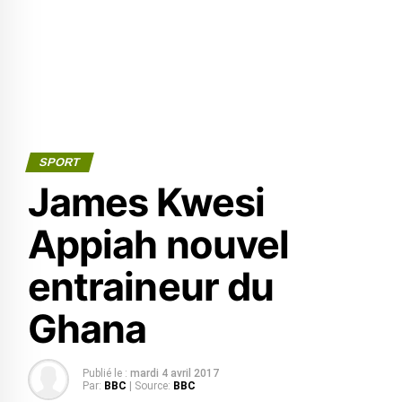
SPORT
James Kwesi
Appiah nouvel
entraineur du
Ghana
Publié le :
mardi 4 avril 2017
Par:
BBC
| Source:
BBC