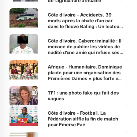
de l’agriculture africaine
Côte d’Ivoire - Accidents. 39
morts après la chute d’un car
dans le fleuve Bafing : Un lecteur
dénonce la légèreté du ministère
des Transports
Côte d'Ivoire. Cybercriminalité : Il
menace de publier les vidéos de
nudité d’une amie qui refuse ses
avances
Afrique - Humanitaire. Dominique
plaide pour une organisation des
Premières Dames « plus forte et
influente, dont l'impact s'affirme
sur la scène internationale »
TF1 : une photo fake qui fait des
vagues
Côte d’Ivoire - Football. La
Fédération siffle la fin de match
pour Emerse Faé