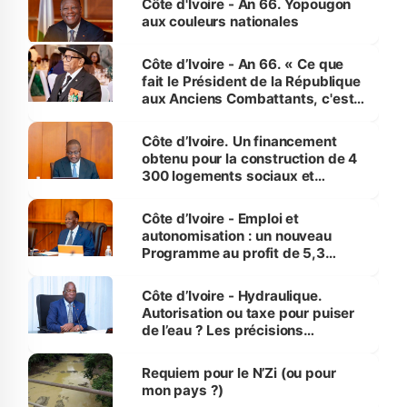
Côte d'Ivoire - An 66. Yopougon
vies humaines »
aux couleurs nationales
Côte d’Ivoire - An 66. « Ce que
fait le Président de la République
aux Anciens Combattants, c'est
inédit » (Cne Yassoungo Koné ®)
Côte d’Ivoire. Un financement
obtenu pour la construction de 4
300 logements sociaux et
économiques à Abidjan, Bouaké
et Yamoussoukro
Côte d’Ivoire - Emploi et
autonomisation : un nouveau
Programme au profit de 5,3
millions de jeunes
Côte d’Ivoire - Hydraulique.
Autorisation ou taxe pour puiser
de l’eau ? Les précisions
d’Assahoré
Requiem pour le N’Zi (ou pour
mon pays ?)