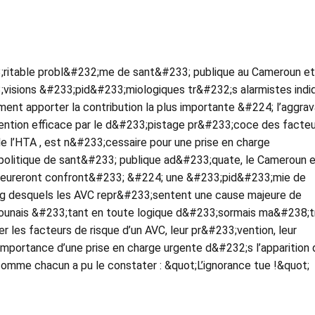
;ritable probl&#232;me de sant&#233; publique au Cameroun et
3;visions &#233;pid&#233;miologiques tr&#232;s alarmistes indi
ent apporter la contribution la plus importante &#224; l’aggrav
;vention efficace par le d&#233;pistage pr&#233;coce des facte
e l’HTA , est n&#233;cessaire pour une prise en charge
 politique de sant&#233; publique ad&#233;quate, le Cameroun 
meureront confront&#233; &#224; une &#233;pid&#233;mie de
ang desquels les AVC repr&#233;sentent une cause majeure de
merounais &#233;tant en toute logique d&#233;sormais ma&#238;t
r les facteurs de risque d’un AVC, leur pr&#233;vention, leur
importance d’une prise en charge urgente d&#232;s l’apparition
comme chacun a pu le constater : &quot;L’ignorance tue !&quot;