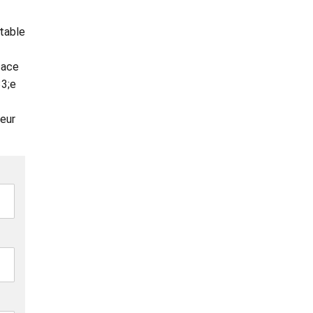
table
cace
33;e
leur