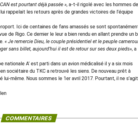
 CAN est pourtant déjà passée »
, a-t-il rigolé avec les hommes d
i rappelait les retours après de grandes victoires de l’équipe
aéroport. Ici de centaines de fans amassés se sont spontanémen
vue de Rigo. Ce dernier le leur a bien rendu en allant prendre un b
re.
« Je remercie Dieu, le couple présidentiel et le peuple camerou
ger sans billet, aujourd’hui il est de retour sur ses deux pieds»
, a
e nationale A’ est parti dans un avion médicalisé il y a six mois
cien sociétaire du TKC a retrouvé les siens. De nouveau prêt à
é lui-même. Nous sommes le 1er avril 2017. Pourtant, il ne s’agi
len
COMMENTAIRES