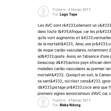
Publié le :
4 février 2017
Par:
Lago Tape
Les AVC sont r&#233;ellement un v&#233
dans toute l&#39;Afrique, car les pr&#23
qu’ils vont augmenter et &#233;ventuellem
de la mortalit&#233;. Ainsi, une pr&#233
de risque cardio-vasculaires, notamment d
ad&#233;quate. Aussi, en l’absence d’une
beaucoup d&#39;autres pays africain de
maladies cardio-vasculaires au premier r
mortalit&#233;. Quoiqu’il en soit, le Ca
sa sant&#233;, nul n’est cens&#233; ignore
d&#233;pistage pr&#233;coce ainsi que l’
premiers signes annonciateurs d’AVC car, 
Publié le :
4 février 2017
Par:
Meka Ndong