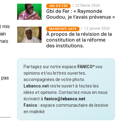
e
22 février 2026
GBI DE FER
Gbi de Fer : « Raymonde
Goudou, je t’avais prévenue »
t mis
12 janvier 2026
MANDIAYE GAYE
À propos de la révision de la
ain
constitution et la réforme
nais
des institutions.
Partagez sur notre espace
FANICO*
vos
opinions et/ou lettres ouvertes,
t pas
accompagnées de votre photo.
Lebanco.net
reste ouvert à toutes les
idées et opinions. Contactez-nous en nous
écrivant à
fanico@lebanco.net
.
Fanico :
espace communautaire de lessive
en malinké