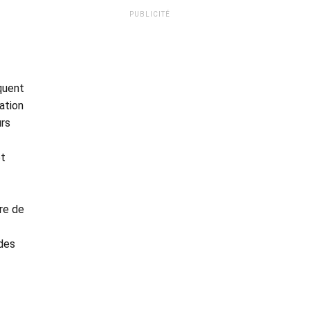
PUBLICITÉ
quent
ation
urs
et
re de
 des