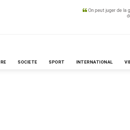
On peut juger de la 
d
PUBLICITÉ
URE
SOCIETE
SPORT
INTERNATIONAL
V