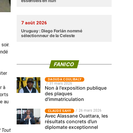
essentiels en Ituri
7 août 2026
Uruguay : Diego Forlán nommé
sélectionneur de la Celeste
soir.
undé
FANICO
iter
‎DAOUDA COULIBALY
31 mars 2026
r à
Non à l'exposition publique
des plaques
orts
d'immatriculation
ue au
26 mars 2026
CLAUDE SAHY
Avec Alassane Ouattara, les
résultats concrets d’un
diplomate exceptionnel
? Tout