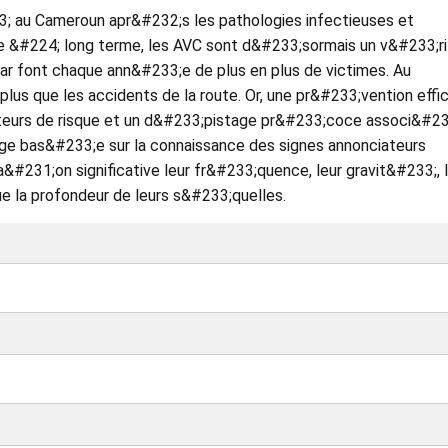
 au Cameroun apr&#232;s les pathologies infectieuses et
ue &#224; long terme, les AVC sont d&#233;sormais un v&#233;ri
r font chaque ann&#233;e de plus en plus de victimes. Au
us que les accidents de la route. Or, une pr&#233;vention effi
teurs de risque et un d&#233;pistage pr&#233;coce associ&#2
rge bas&#233;e sur la connaissance des signes annonciateurs
&#231;on significative leur fr&#233;quence, leur gravit&#233;, 
e la profondeur de leurs s&#233;quelles.