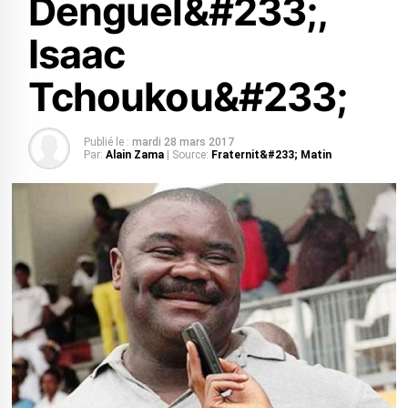
Denguel&#233;,
Isaac
Tchoukou&#233;
Publié le :
mardi 28 mars 2017
Par:
Alain Zama
| Source:
Fraternit&#233; Matin