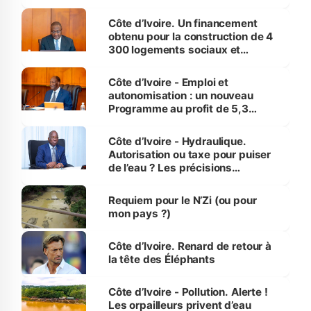
inédit » (Cne Yassoungo Koné ®)
Côte d’Ivoire. Un financement
obtenu pour la construction de 4
300 logements sociaux et
économiques à Abidjan, Bouaké
et Yamoussoukro
Côte d’Ivoire - Emploi et
autonomisation : un nouveau
Programme au profit de 5,3
millions de jeunes
Côte d’Ivoire - Hydraulique.
Autorisation ou taxe pour puiser
de l’eau ? Les précisions
d’Assahoré
Requiem pour le N’Zi (ou pour
mon pays ?)
Côte d’Ivoire. Renard de retour à
la tête des Éléphants
Côte d’Ivoire - Pollution. Alerte !
Les orpailleurs privent d’eau