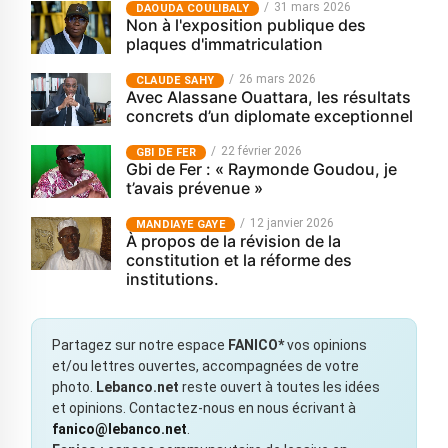
31 mars 2026
‎DAOUDA COULIBALY
Non à l'exposition publique des
plaques d'immatriculation
26 mars 2026
CLAUDE SAHY
Avec Alassane Ouattara, les résultats
concrets d’un diplomate exceptionnel
22 février 2026
GBI DE FER
Gbi de Fer : « Raymonde Goudou, je
t’avais prévenue »
12 janvier 2026
MANDIAYE GAYE
À propos de la révision de la
constitution et la réforme des
institutions.
Partagez sur notre espace
FANICO*
vos opinions
et/ou lettres ouvertes, accompagnées de votre
photo.
Lebanco.net
reste ouvert à toutes les idées
et opinions. Contactez-nous en nous écrivant à
fanico@lebanco.net
.