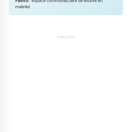
Fanico :
espace communautaire de lessive en
malinké
PUBLICITÉ