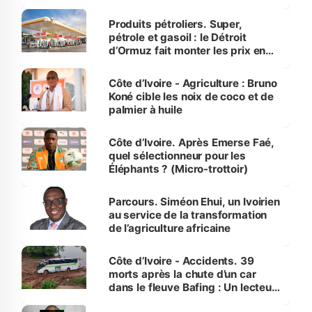
protection des espèces
menacées
Produits pétroliers. Super,
pétrole et gasoil : le Détroit
d’Ormuz fait monter les prix en
Côte d’Ivoire
Côte d’Ivoire - Agriculture : Bruno
Koné cible les noix de coco et de
palmier à huile
Côte d’Ivoire. Après Emerse Faé,
quel sélectionneur pour les
Éléphants ? (Micro-trottoir)
Parcours. Siméon Ehui, un Ivoirien
au service de la transformation
de l’agriculture africaine
Côte d’Ivoire - Accidents. 39
morts après la chute d’un car
dans le fleuve Bafing : Un lecteur
dénonce la légèreté du ministère