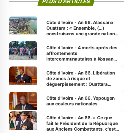
PLUS D'ARTICLES
Côte d’Ivoire - An 66. Alassane
Ouattara : « Ensemble, (…)
construisons une grande nation
pour nous-mêmes et pour les
générations futures »
Côte d’Ivoire - 4 morts après des
affrontements
intercommunautaires à Kossandji
(Alepé) - Notre correspondant au
milieu des sinistrés
Côte d’Ivoire - An 66. Libération
de zones à risque et
déguerpissement : Ouattara
assure du « strict respect de
l'Etat de droit pour préserver les
Côte d'Ivoire - An 66. Yopougon
vies humaines »
aux couleurs nationales
Côte d’Ivoire - An 66. « Ce que
fait le Président de la République
aux Anciens Combattants, c'est