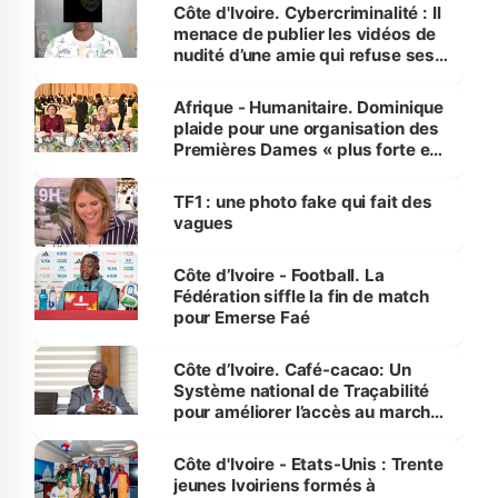
des Transports
Côte d'Ivoire. Cybercriminalité : Il
menace de publier les vidéos de
nudité d’une amie qui refuse ses
avances
Afrique - Humanitaire. Dominique
plaide pour une organisation des
Premières Dames « plus forte et
influente, dont l'impact s'affirme
sur la scène internationale »
TF1 : une photo fake qui fait des
vagues
Côte d’Ivoire - Football. La
Fédération siffle la fin de match
pour Emerse Faé
Côte d’Ivoire. Café-cacao: Un
Système national de Traçabilité
pour améliorer l’accès au marché
international
Côte d'Ivoire - Etats-Unis : Trente
jeunes Ivoiriens formés à