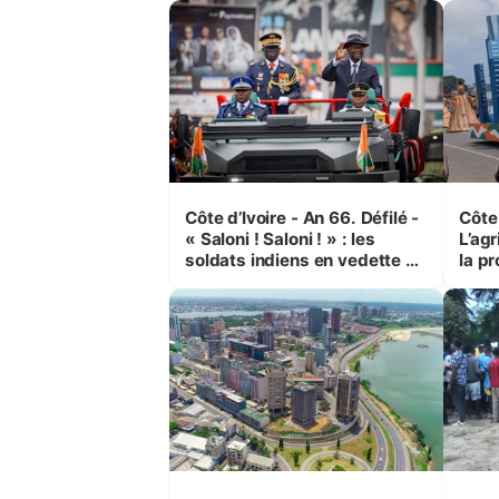
Côte d’Ivoire - An 66. Défilé -
Côte 
« Saloni ! Saloni ! » : les
L’agr
soldats indiens en vedette à
la pr
Yop’ City