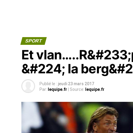
SPORT
Et vlan…..R&#233
&#224; la berg&#2
Publié le :
jeudi 23 mars 2017
Par:
lequipe.fr
| Source:
lequipe.fr