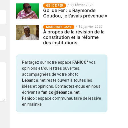
22 février 2026
GBI DE FER
Gbi de Fer : « Raymonde
Goudou, je t’avais prévenue »
12 janvier 2026
MANDIAYE GAYE
À propos de la révision de la
constitution et la réforme
des institutions.
Partagez sur notre espace
FANICO*
vos
opinions et/ou lettres ouvertes,
accompagnées de votre photo.
Lebanco.net
reste ouvert à toutes les
idées et opinions. Contactez-nous en nous
écrivant à
fanico@lebanco.net
.
Fanico :
espace communautaire de lessive
en malinké