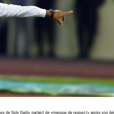
es de Sidy Diallo, parlant de «manque de respect» après son dé