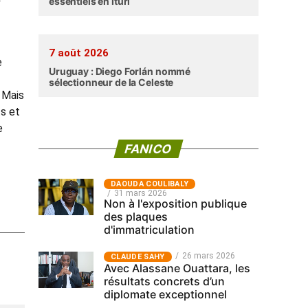
essentiels en Ituri
7 août 2026
e
Uruguay : Diego Forlán nommé
sélectionneur de la Celeste
. Mais
ts et
e
FANICO
‎DAOUDA COULIBALY
31 mars 2026
Non à l'exposition publique
des plaques
d'immatriculation
26 mars 2026
CLAUDE SAHY
Avec Alassane Ouattara, les
résultats concrets d’un
diplomate exceptionnel