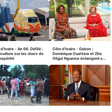
d’Ivoire - An 66. Défilé :
Côte d’Ivoire - Gabon :
iculture sur les chars de
Dominique Ouattara et Zita
ospérité
Oligui Nguema échangent sur
leurs initiatives en faveur des
femmes et des enfants