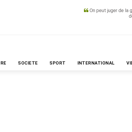
On peut juger de la 
d
PUBLICITÉ
URE
SOCIETE
SPORT
INTERNATIONAL
V