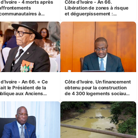
d’Ivoire - 4 morts après
Côte d’Ivoire - An 66.
affrontements
Libération de zones à risque
rcommunautaires à
et déguerpissement :
andji (Alepé) - Notre
Ouattara assure du « strict
espondant au milieu des
respect de l'Etat de droit pour
trés
préserver les vies humaines
»
d’Ivoire - An 66. « Ce
Côte d’Ivoire. Un financement
ait le Président de la
obtenu pour la construction
blique aux Anciens
de 4 300 logements sociaux
attants, c'est inédit »
et économiques à Abidjan,
 Yassoungo Koné ®)
Bouaké et Yamoussoukro