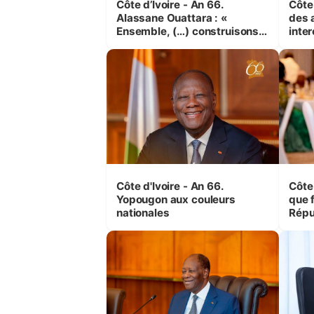
Côte d’Ivoire - An 66.
Côte 
Alassane Ouattara : «
des 
Ensemble, (…) construisons
inte
une grande nation pour nous-
Koss
mêmes et pour les
corr
générations futures »
sinis
Côte d'Ivoire - An 66.
Côte 
Yopougon aux couleurs
que f
nationales
Répu
Comb
(Cne