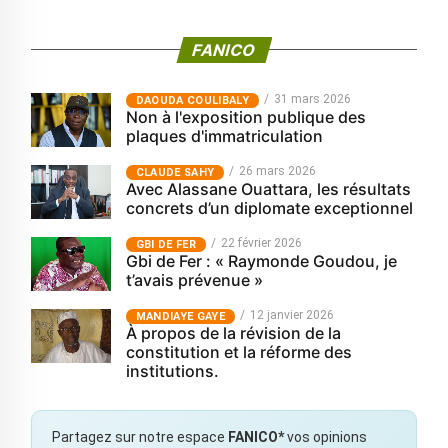
FANICO
31 mars 2026
‎DAOUDA COULIBALY
Non à l'exposition publique des
plaques d'immatriculation
26 mars 2026
CLAUDE SAHY
Avec Alassane Ouattara, les résultats
concrets d’un diplomate exceptionnel
22 février 2026
GBI DE FER
Gbi de Fer : « Raymonde Goudou, je
t’avais prévenue »
12 janvier 2026
MANDIAYE GAYE
À propos de la révision de la
constitution et la réforme des
institutions.
Partagez sur notre espace
FANICO*
vos opinions