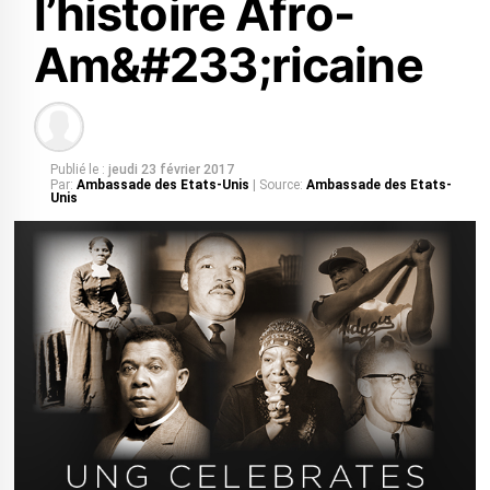
l’histoire Afro-
Am&#233;ricaine
Publié le :
jeudi 23 février 2017
Par:
Ambassade des Etats-Unis
| Source:
Ambassade des Etats-
Unis