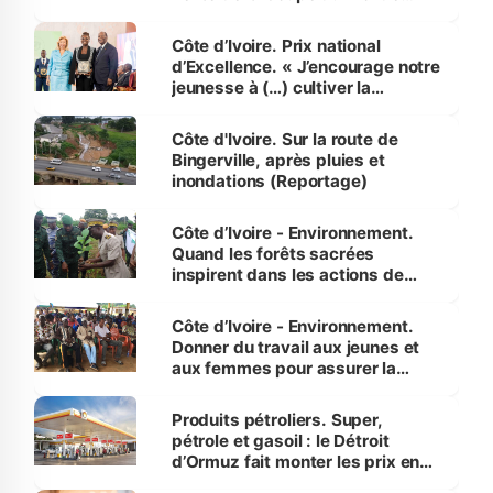
révélé
Côte d’Ivoire. Prix national
d’Excellence. « J’encourage notre
jeunesse à (…) cultiver la
compétence et l’intégrité »
(Alassane Ouattara
Côte d'Ivoire. Sur la route de
Bingerville, après pluies et
inondations (Reportage)
Côte d’Ivoire - Environnement.
Quand les forêts sacrées
inspirent dans les actions de
reboisement
Côte d’Ivoire - Environnement.
Donner du travail aux jeunes et
aux femmes pour assurer la
protection des espèces
menacées
Produits pétroliers. Super,
pétrole et gasoil : le Détroit
d’Ormuz fait monter les prix en
Côte d’Ivoire