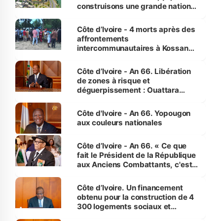
construisons une grande nation
pour nous-mêmes et pour les
générations futures »
Côte d’Ivoire - 4 morts après des
affrontements
intercommunautaires à Kossandji
(Alepé) - Notre correspondant au
milieu des sinistrés
Côte d’Ivoire - An 66. Libération
de zones à risque et
déguerpissement : Ouattara
assure du « strict respect de
l'Etat de droit pour préserver les
Côte d'Ivoire - An 66. Yopougon
vies humaines »
aux couleurs nationales
Côte d’Ivoire - An 66. « Ce que
fait le Président de la République
aux Anciens Combattants, c'est
inédit » (Cne Yassoungo Koné ®)
Côte d’Ivoire. Un financement
obtenu pour la construction de 4
300 logements sociaux et
économiques à Abidjan, Bouaké