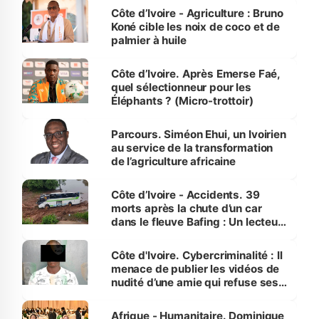
Côte d’Ivoire - Agriculture : Bruno
Koné cible les noix de coco et de
palmier à huile
Côte d’Ivoire. Après Emerse Faé,
quel sélectionneur pour les
Éléphants ? (Micro-trottoir)
Parcours. Siméon Ehui, un Ivoirien
au service de la transformation
de l’agriculture africaine
Côte d’Ivoire - Accidents. 39
morts après la chute d’un car
dans le fleuve Bafing : Un lecteur
dénonce la légèreté du ministère
des Transports
Côte d'Ivoire. Cybercriminalité : Il
menace de publier les vidéos de
nudité d’une amie qui refuse ses
avances
Afrique - Humanitaire. Dominique