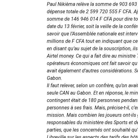
Paul Nikièma relève la somme de 903 693 
dépense totale de 2 599 720 555 F CFA. Ajou
somme de 146 946 014 F CFA pour dire tout
date du 13 février, soit la veille de la conf
savoir que l’Assemblée nationale est inter
millions de F CFA tout en indiquant que ce 
en disant qu’au sujet de la souscription, 
Airtel money. Ce qui a fait dire au ministr
opérateurs économiques ont fait savoir qu’on
avait également d’autres considérations. Son
Gabon.
Il faut relever, selon un confrère, qu’on av
seule CAN au Gabon. Et en réponse, le min
contingent était de 180 personnes pendant 
personnes à ses frais. Mais, précise-t-il, c’
mission. Mais combien les joueurs ont-ils g
responsables du ministère des Sports et des 
parties, que les concernés ont souhaité qu’
Libreville sur les aspects des tarifs des hô