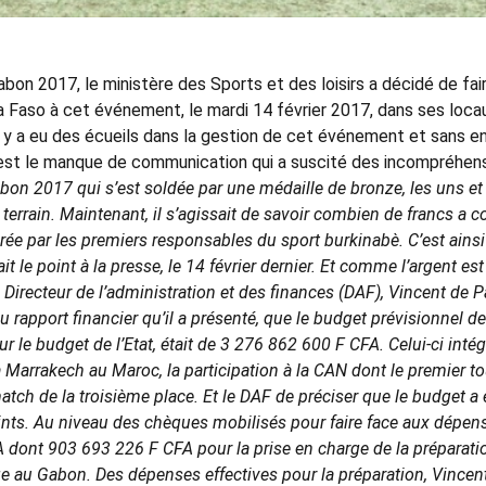
abon 2017, le ministère des Sports et des loisirs a décidé de fair
ina Faso à cet événement, le mardi 14 février 2017, dans ses locau
y a eu des écueils dans la gestion de cet événement et sans en
c’est le manque de communication qui a suscité des incompréhens
abon 2017 qui s’est soldée par une médaille de bronze, les uns et
 terrain. Maintenant, il s’agissait de savoir combien de francs a c
rée par les premiers responsables du sport burkinabè. C’est ains
it le point à la presse, le 14 février dernier. Et comme l’argent est
on Directeur de l’administration et des finances (DAF), Vincent de P
du rapport financier qu’il a présenté, que le budget prévisionnel de
 le budget de l’Etat, était de 3 276 862 600 F CFA. Celui-ci intég
à Marrakech au Maroc, la participation à la CAN dont le premier to
 match de la troisième place. Et le DAF de préciser que le budget a 
teints. Au niveau des chèques mobilisés pour faire face aux dépen
dont 903 693 226 F CFA pour la prise en charge de la préparati
e au Gabon. Des dépenses effectives pour la préparation, Vincen