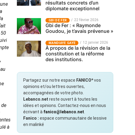
résultats concrets d’un
 une
diplomate exceptionnel
la
la
22 février 2026
GBI DE FER
Gbi de Fer : « Raymonde
ait
Goudou, je t’avais prévenue »
 50
uivi
12 janvier 2026
MANDIAYE GAYE
ompte
À propos de la révision de la
constitution et la réforme
des institutions.
y
 au
Partagez sur notre espace
FANICO*
vos
ne
opinions et/ou lettres ouvertes,
accompagnées de votre photo.
Lebanco.net
reste ouvert à toutes les
s de
idées et opinions. Contactez-nous en nous
écrivant à
fanico@lebanco.net
.
s
Fanico :
espace communautaire de lessive
rentes
en malinké
ulé à