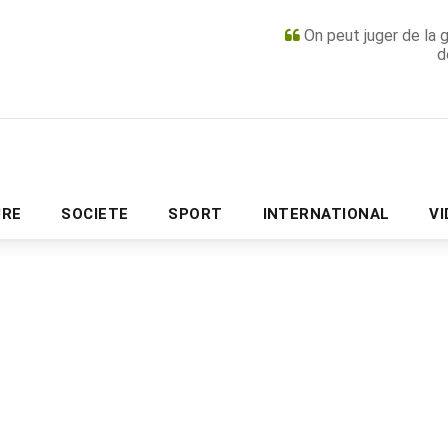
On peut juger de la 
d
PUBLICITÉ
URE
SOCIETE
SPORT
INTERNATIONAL
V