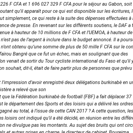
226 F CFA et 1 696 027 329 F CFA pour le séjour au Gabon, soit
tant qu’il apparaît pour ce qui est disponible sur les écritures, 
 simplement, ce qui reste à la suite des dépenses effectuées à 
érence de presse. En revenant sur les différents soutiens, le DAF a f
venue à hauteur de 10 millions de F CFA et l’UEMOA, à hauteur de
n’est pas de l’argent à inclure dans le budget annoncé. Il a pours
ils n’ont obtenu qu’une somme de plus de 50 mille F CFA sur le c
e Taïrou Bangré que ce fut un échec, mais en soulignant que des
 venait de sortir du Tour cycliste international du Faso et qu’il 
 souhait, dit-il, était de faire partir plus de personnes que prévu
ait l’impression d’avoir enregistré deux délégations burkinabè en u
istère a relevé que son
que la Fédération burkinabè de football (FBF) a fait déplacer 37
est le département des Sports et des loisirs qui a délivré les ordre
agné au total, à l’issue de cette CAN 2017 ? A cette question, le
loisirs ont indiqué qu’il a été décidé, en réunion entre les diffé
on ne divulgue pas les montants. Au sujet des bruits qui ont circ
tels et autres prises en charge, le directeur de cabinet, Boureima