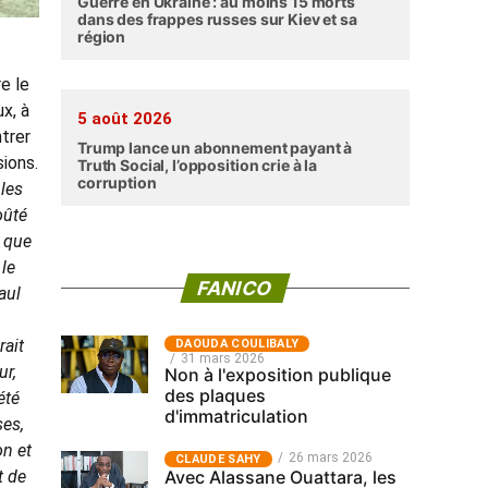
Guerre en Ukraine : au moins 15 morts
dans des frappes russes sur Kiev et sa
région
e le
x, à
5 août 2026
trer
Trump lance un abonnement payant à
ions.
Truth Social, l’opposition crie à la
corruption
 les
oûté
i que
 le
FANICO
aul
rait
‎DAOUDA COULIBALY
31 mars 2026
ur,
Non à l'exposition publique
des plaques
été
d'immatriculation
ses,
on et
26 mars 2026
CLAUDE SAHY
t de
Avec Alassane Ouattara, les