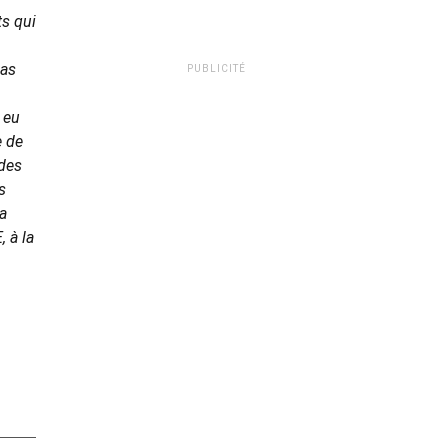
ts qui
pas
PUBLICITÉ
 eu
e de
 des
s
a
, à la