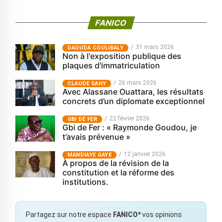
FANICO
31 mars 2026
‎DAOUDA COULIBALY
Non à l'exposition publique des
plaques d'immatriculation
26 mars 2026
CLAUDE SAHY
Avec Alassane Ouattara, les résultats
concrets d’un diplomate exceptionnel
22 février 2026
GBI DE FER
Gbi de Fer : « Raymonde Goudou, je
t’avais prévenue »
12 janvier 2026
MANDIAYE GAYE
À propos de la révision de la
constitution et la réforme des
institutions.
Partagez sur notre espace
FANICO*
vos opinions