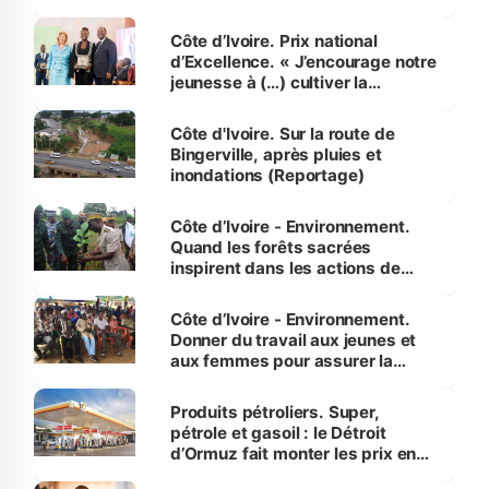
révélé
Côte d’Ivoire. Prix national
d’Excellence. « J’encourage notre
jeunesse à (…) cultiver la
compétence et l’intégrité »
(Alassane Ouattara
Côte d'Ivoire. Sur la route de
Bingerville, après pluies et
inondations (Reportage)
Côte d’Ivoire - Environnement.
Quand les forêts sacrées
inspirent dans les actions de
reboisement
Côte d’Ivoire - Environnement.
Donner du travail aux jeunes et
aux femmes pour assurer la
protection des espèces
menacées
Produits pétroliers. Super,
pétrole et gasoil : le Détroit
d’Ormuz fait monter les prix en
Côte d’Ivoire