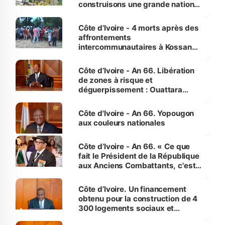
construisons une grande nation
pour nous-mêmes et pour les
générations futures »
Côte d’Ivoire - 4 morts après des
affrontements
intercommunautaires à Kossandji
(Alepé) - Notre correspondant au
milieu des sinistrés
Côte d’Ivoire - An 66. Libération
de zones à risque et
déguerpissement : Ouattara
assure du « strict respect de
l'Etat de droit pour préserver les
Côte d'Ivoire - An 66. Yopougon
vies humaines »
aux couleurs nationales
Côte d’Ivoire - An 66. « Ce que
fait le Président de la République
aux Anciens Combattants, c'est
inédit » (Cne Yassoungo Koné ®)
Côte d’Ivoire. Un financement
obtenu pour la construction de 4
300 logements sociaux et
économiques à Abidjan, Bouaké