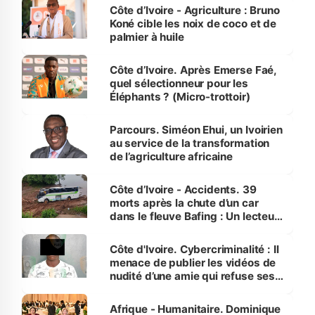
Côte d’Ivoire - Agriculture : Bruno
Koné cible les noix de coco et de
palmier à huile
Côte d’Ivoire. Après Emerse Faé,
quel sélectionneur pour les
Éléphants ? (Micro-trottoir)
Parcours. Siméon Ehui, un Ivoirien
au service de la transformation
de l’agriculture africaine
Côte d’Ivoire - Accidents. 39
morts après la chute d’un car
dans le fleuve Bafing : Un lecteur
dénonce la légèreté du ministère
des Transports
Côte d'Ivoire. Cybercriminalité : Il
menace de publier les vidéos de
nudité d’une amie qui refuse ses
avances
Afrique - Humanitaire. Dominique