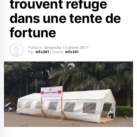
trouvent refuge
dans une tente de
fortune
Publié le :
dimanche 15 janvier 2017
Par:
info241
| Source:
info241