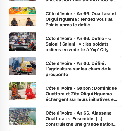
made in Côte d'Ivoire
Côte d’Ivoire - An 66. Ouattara et
Oligui Nguema : rendez vous au
Palais après le défilé
Côte d’Ivoire - An 66. Défilé - «
Saloni ! Saloni ! » : les soldats
indiens en vedette à Yop’ City
Côte d’Ivoire - An 66. Défilé :
L’agriculture sur les chars de la
prospérité
Côte d’Ivoire - Gabon : Dominique
Ouattara et Zita Oligui Nguema
échangent sur leurs initiatives en
faveur des femmes et des
enfants
Côte d’Ivoire - An 66. Alassane
Ouattara : « Ensemble, (…)
construisons une grande nation
pour nous-mêmes et pour les