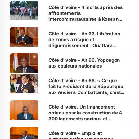
générations futures »
Côte d’Ivoire - 4 morts après des
affrontements
intercommunautaires à Kossandji
(Alepé) - Notre correspondant au
milieu des sinistrés
Côte d’Ivoire - An 66. Libération
de zones à risque et
déguerpissement : Ouattara
assure du « strict respect de
l'Etat de droit pour préserver les
Côte d'Ivoire - An 66. Yopougon
vies humaines »
aux couleurs nationales
Côte d’Ivoire - An 66. « Ce que
fait le Président de la République
aux Anciens Combattants, c'est
inédit » (Cne Yassoungo Koné ®)
Côte d’Ivoire. Un financement
obtenu pour la construction de 4
300 logements sociaux et
économiques à Abidjan, Bouaké
et Yamoussoukro
Côte d’Ivoire - Emploi et