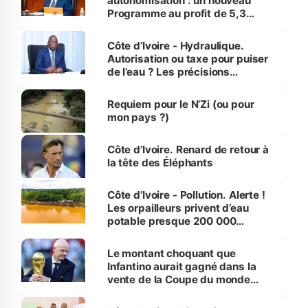
autonomisation : un nouveau
Programme au profit de 5,3
millions de jeunes
Côte d’Ivoire - Hydraulique.
Autorisation ou taxe pour puiser
de l’eau ? Les précisions
d’Assahoré
Requiem pour le N’Zi (ou pour
mon pays ?)
Côte d’Ivoire. Renard de retour à
la tête des Éléphants
Côte d’Ivoire - Pollution. Alerte !
Les orpailleurs privent d’eau
potable presque 200 000
habitants autour d’Agboville
Le montant choquant que
Infantino aurait gagné dans la
vente de la Coupe du monde
révélé