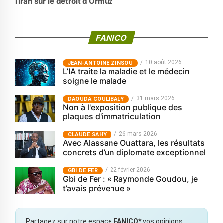
l’Iran sur le détroit d’Ormuz
FANICO
10 août 2026
JEAN-ANTOINE ZINSOU
L’IA traite la maladie et le médecin
soigne le malade
31 mars 2026
‎DAOUDA COULIBALY
Non à l'exposition publique des
plaques d'immatriculation
26 mars 2026
CLAUDE SAHY
Avec Alassane Ouattara, les résultats
concrets d’un diplomate exceptionnel
22 février 2026
GBI DE FER
Gbi de Fer : « Raymonde Goudou, je
t’avais prévenue »
Partagez sur notre espace
FANICO*
vos opinions