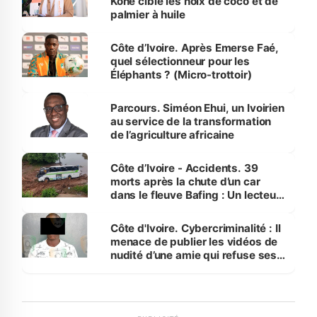
Koné cible les noix de coco et de
palmier à huile
Côte d’Ivoire. Après Emerse Faé,
quel sélectionneur pour les
Éléphants ? (Micro-trottoir)
Parcours. Siméon Ehui, un Ivoirien
au service de la transformation
de l’agriculture africaine
Côte d’Ivoire - Accidents. 39
morts après la chute d’un car
dans le fleuve Bafing : Un lecteur
dénonce la légèreté du ministère
des Transports
Côte d'Ivoire. Cybercriminalité : Il
menace de publier les vidéos de
nudité d’une amie qui refuse ses
avances