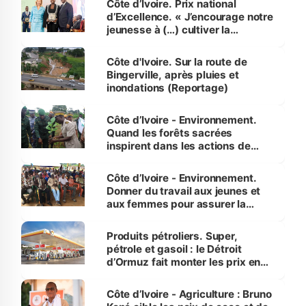
Côte d’Ivoire. Prix national
d’Excellence. « J’encourage notre
jeunesse à (…) cultiver la
compétence et l’intégrité »
(Alassane Ouattara
Côte d'Ivoire. Sur la route de
Bingerville, après pluies et
inondations (Reportage)
Côte d’Ivoire - Environnement.
Quand les forêts sacrées
inspirent dans les actions de
reboisement
Côte d’Ivoire - Environnement.
Donner du travail aux jeunes et
aux femmes pour assurer la
protection des espèces
menacées
Produits pétroliers. Super,
pétrole et gasoil : le Détroit
d’Ormuz fait monter les prix en
Côte d’Ivoire
Côte d’Ivoire - Agriculture : Bruno