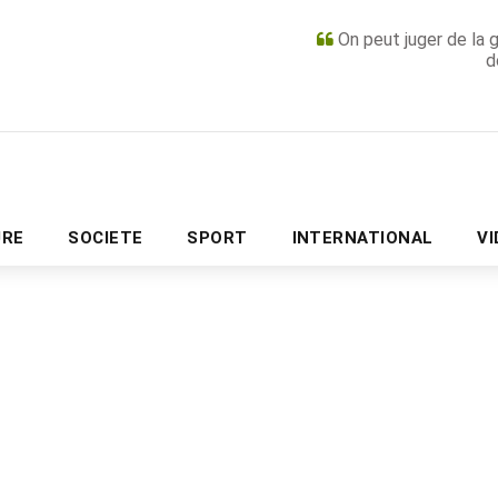
On peut juger de la 
d
PUBLICITÉ
URE
SOCIETE
SPORT
INTERNATIONAL
V