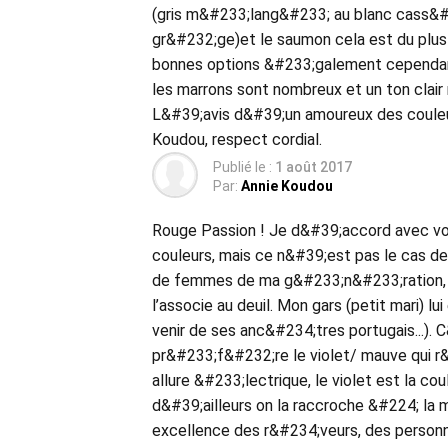
(gris m&#233;lang&#233; au blanc cass&#
gr&#232;ge)et le saumon cela est du plus 
bonnes options &#233;galement cependant 
les marrons sont nombreux et un ton clair 
L&#39;avis d&#39;un amoureux des couleu
Koudou, respect cordial.
Publié le :
1 août 2017
Par:
Annie Koudou
Rouge Passion ! Je d&#39;accord avec vo
couleurs, mais ce n&#39;est pas le cas d
de femmes de ma g&#233;n&#233;ration, m
l’associe au deuil. Mon gars (petit mari) lui
venir de ses anc&#234;tres portugais...). 
pr&#233;f&#232;re le violet/ mauve qui r&
allure &#233;lectrique, le violet est la c
d&#39;ailleurs on la raccroche &#224; la m
excellence des r&#234;veurs, des personne