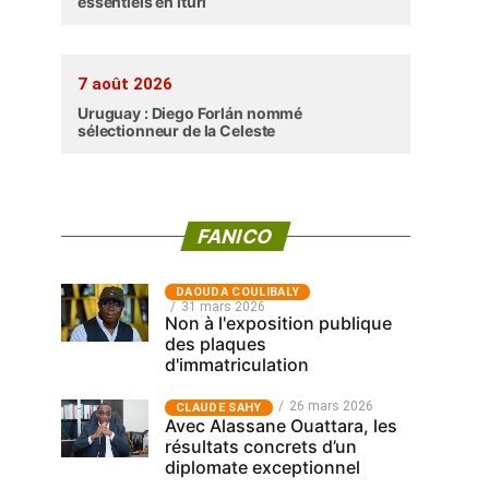
essentiels en Ituri
7 août 2026
Uruguay : Diego Forlán nommé
sélectionneur de la Celeste
FANICO
‎DAOUDA COULIBALY
31 mars 2026
Non à l'exposition publique
des plaques
d'immatriculation
26 mars 2026
CLAUDE SAHY
Avec Alassane Ouattara, les
résultats concrets d’un
diplomate exceptionnel