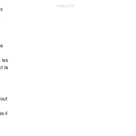
PUBLICITÉ
es
s
le
 les
t la
Tout
s il