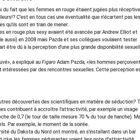
si du fait que les femmes en rouge étaient jugées plus réceptiv
lleurs!? C'est en tous cas une éventualité que n'écartent pas le
s qu'ils sont en train de mener.
s en rouge plus sexy avaient été avancée par Andrew Elliot et
le aussi) en 2008 mais Pazda et ses collègues voulaient tester
ait être dû à la perception d'une plus grande disponibilité sexuel
vé», a expliqué au
Figaro
Adam Pazda, «les hommes perçoivent
intéressées par des rencontres sexuelles. Cette perception es
 autres découvertes des scientifiques en matière de séduction? 
es contribuent à accroître l'attractivité, par exemple un visage
che de 0,7 (le tour de taille mesure 70 % du tour de hanche). Mai
ls. Par exemple, le moment de la soirée.
sité du Dakota du Nord ont montré, en s'installant dans un bar
et plus les femmes séduisantes voient leur note d'attractivité