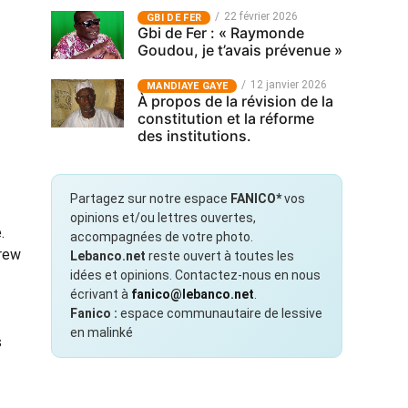
22 février 2026
GBI DE FER
Gbi de Fer : « Raymonde
Goudou, je t’avais prévenue »
12 janvier 2026
MANDIAYE GAYE
À propos de la révision de la
constitution et la réforme
des institutions.
Partagez sur notre espace
FANICO*
vos
opinions et/ou lettres ouvertes,
.
accompagnées de votre photo.
drew
Lebanco.net
reste ouvert à toutes les
idées et opinions. Contactez-nous en nous
écrivant à
fanico@lebanco.net
.
Fanico :
espace communautaire de lessive
en malinké
s