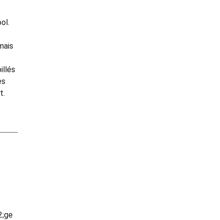
ol.
mais
illés
es
t.
2;ge