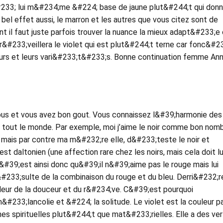
233; lui m&#234;me &#224; base de jaune plut&#244;t qui donn
bel effet aussi, le marron et les autres que vous citez sont de
il faut juste parfois trouver la nuance la mieux adapt&#233;e 
r&#233;veillera le violet qui est plut&#244;t terne car fonc&#23
rs et leurs vari&#233;t&#233;s. Bonne continuation femme Ann
us et vous avez bon gout. Vous connaissez l&#39;harmonie des
e tout le monde. Par exemple, moi j’aime le noir comme bon nom
ais par contre ma m&#232;re elle, d&#233;teste le noir et
 est daltonien (une affection rare chez les noirs, mais cela doit lu
C&#39;est ainsi donc qu&#39;il n&#39;aime pas le rouge mais lui
#233;sulte de la combinaison du rouge et du bleu. Derri&#232;r
ouleur de la douceur et du r&#234;ve. C&#39;est pourquoi
&#233;lancolie et &#224; la solitude. Le violet est la couleur p
s spirituelles plut&#244;t que mat&#233;rielles. Elle a des ve