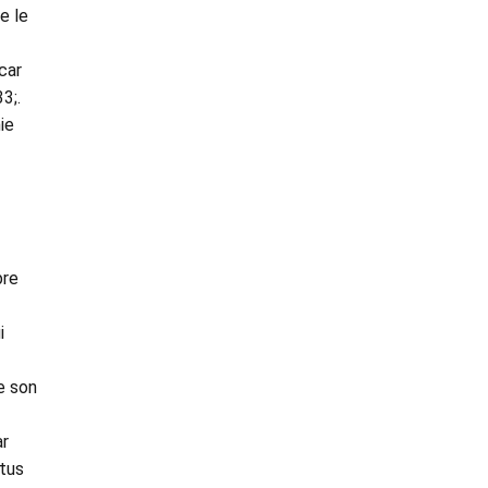
e le
car
3;.
ie
bre
i
e son
ar
rtus