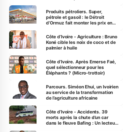
protection des espèces
menacées
Produits pétroliers. Super,
pétrole et gasoil : le Détroit
d’Ormuz fait monter les prix en
Côte d’Ivoire
Côte d’Ivoire - Agriculture : Bruno
Koné cible les noix de coco et de
palmier à huile
Côte d’Ivoire. Après Emerse Faé,
quel sélectionneur pour les
Éléphants ? (Micro-trottoir)
Parcours. Siméon Ehui, un Ivoirien
au service de la transformation
de l’agriculture africaine
Côte d’Ivoire - Accidents. 39
morts après la chute d’un car
dans le fleuve Bafing : Un lecteur
dénonce la légèreté du ministère