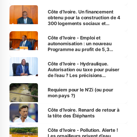
inédit » (Cne Yassoungo Koné ®)
Côte d’Ivoire. Un financement
obtenu pour la construction de 4
300 logements sociaux et
économiques à Abidjan, Bouaké
et Yamoussoukro
Côte d’Ivoire - Emploi et
autonomisation : un nouveau
Programme au profit de 5,3
millions de jeunes
Côte d’Ivoire - Hydraulique.
Autorisation ou taxe pour puiser
de l’eau ? Les précisions
d’Assahoré
Requiem pour le N’Zi (ou pour
mon pays ?)
Côte d’Ivoire. Renard de retour à
la tête des Éléphants
Côte d’Ivoire - Pollution. Alerte !
Les orpailleurs privent d’eau