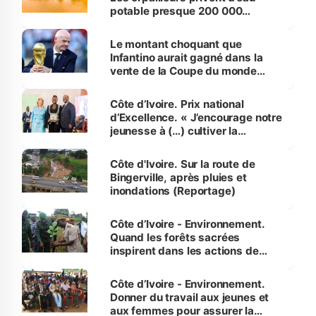
potable presque 200 000
habitants autour d’Agboville
Le montant choquant que
Infantino aurait gagné dans la
vente de la Coupe du monde
révélé
Côte d’Ivoire. Prix national
d’Excellence. « J’encourage notre
jeunesse à (…) cultiver la
compétence et l’intégrité »
(Alassane Ouattara
Côte d'Ivoire. Sur la route de
Bingerville, après pluies et
inondations (Reportage)
Côte d’Ivoire - Environnement.
Quand les forêts sacrées
inspirent dans les actions de
reboisement
Côte d’Ivoire - Environnement.
Donner du travail aux jeunes et
aux femmes pour assurer la