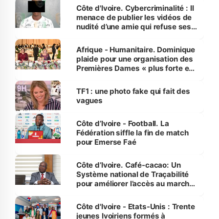
des Transports
Côte d'Ivoire. Cybercriminalité : Il
menace de publier les vidéos de
nudité d’une amie qui refuse ses
avances
Afrique - Humanitaire. Dominique
plaide pour une organisation des
Premières Dames « plus forte et
influente, dont l'impact s'affirme
sur la scène internationale »
TF1 : une photo fake qui fait des
vagues
Côte d’Ivoire - Football. La
Fédération siffle la fin de match
pour Emerse Faé
Côte d’Ivoire. Café-cacao: Un
Système national de Traçabilité
pour améliorer l’accès au marché
international
Côte d'Ivoire - Etats-Unis : Trente
jeunes Ivoiriens formés à