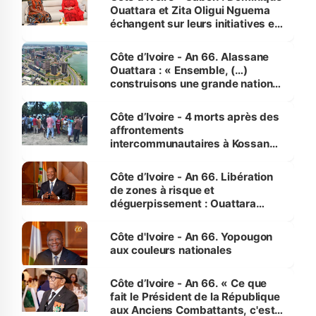
Ouattara et Zita Oligui Nguema
échangent sur leurs initiatives en
faveur des femmes et des
enfants
Côte d’Ivoire - An 66. Alassane
Ouattara : « Ensemble, (…)
construisons une grande nation
pour nous-mêmes et pour les
générations futures »
Côte d’Ivoire - 4 morts après des
affrontements
intercommunautaires à Kossandji
(Alepé) - Notre correspondant au
milieu des sinistrés
Côte d’Ivoire - An 66. Libération
de zones à risque et
déguerpissement : Ouattara
assure du « strict respect de
l'Etat de droit pour préserver les
Côte d'Ivoire - An 66. Yopougon
vies humaines »
aux couleurs nationales
Côte d’Ivoire - An 66. « Ce que
fait le Président de la République
aux Anciens Combattants, c'est