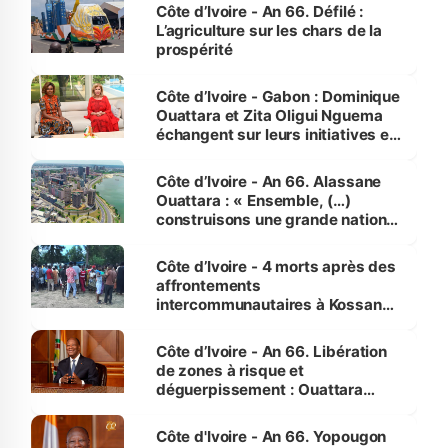
Côte d’Ivoire - An 66. Défilé :
L’agriculture sur les chars de la
prospérité
Côte d’Ivoire - Gabon : Dominique
Ouattara et Zita Oligui Nguema
échangent sur leurs initiatives en
faveur des femmes et des
enfants
Côte d’Ivoire - An 66. Alassane
Ouattara : « Ensemble, (…)
construisons une grande nation
pour nous-mêmes et pour les
générations futures »
Côte d’Ivoire - 4 morts après des
affrontements
intercommunautaires à Kossandji
(Alepé) - Notre correspondant au
milieu des sinistrés
Côte d’Ivoire - An 66. Libération
de zones à risque et
déguerpissement : Ouattara
assure du « strict respect de
l'Etat de droit pour préserver les
Côte d'Ivoire - An 66. Yopougon
vies humaines »