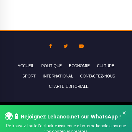
ACCUEIL
POLITIQUE
ECONOMIE
CULTURE
SPORT
INTERNATIONAL
CONTACTEZ-NOUS
CHARTE ÉDITORIALE
Copyright © 2010-2026 lebanco.net - Tous droits de reproduction
×
🌍📱
Rejoignez Lebanco.net sur WhatsApp !
réservés - All rights reserved.
Retrouvez toute l'actualité ivoirienne et internationale ainsi que
vos contenus préférés