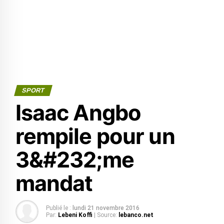
SPORT
Isaac Angbo
rempile pour un
3&#232;me
mandat
Publié le :
lundi 21 novembre 2016
Par:
Lebeni Koffi
| Source:
lebanco.net