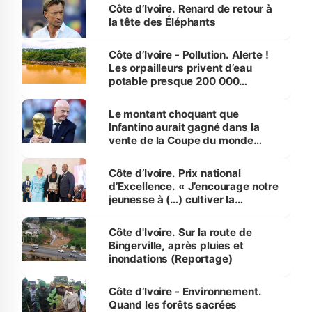
Côte d’Ivoire. Renard de retour à
la tête des Éléphants
Côte d’Ivoire - Pollution. Alerte !
Les orpailleurs privent d’eau
potable presque 200 000
habitants autour d’Agboville
Le montant choquant que
Infantino aurait gagné dans la
vente de la Coupe du monde
révélé
Côte d’Ivoire. Prix national
d’Excellence. « J’encourage notre
jeunesse à (…) cultiver la
compétence et l’intégrité »
(Alassane Ouattara
Côte d'Ivoire. Sur la route de
Bingerville, après pluies et
inondations (Reportage)
Côte d’Ivoire - Environnement.
Quand les forêts sacrées