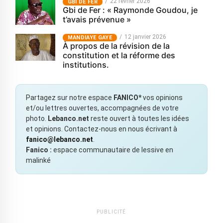
22 février 2026
GBI DE FER
Gbi de Fer : « Raymonde Goudou, je
t’avais prévenue »
12 janvier 2026
MANDIAYE GAYE
À propos de la révision de la
constitution et la réforme des
institutions.
Partagez sur notre espace
FANICO*
vos opinions
et/ou lettres ouvertes, accompagnées de votre
photo.
Lebanco.net
reste ouvert à toutes les idées
et opinions. Contactez-nous en nous écrivant à
fanico@lebanco.net
.
Fanico :
espace communautaire de lessive en
malinké
PUBLICITÉ