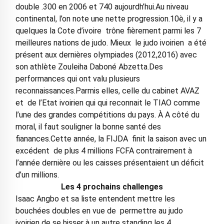
double .300 en 2006 et 740 aujourdh’hui.Au niveau
continental, l’on note une nette progression.10è, il y a
quelques la Cote d’ivoire trône fièrement parmi les 7
meilleures nations de judo. Mieux le judo ivoirien a été
présent aux dernières olympiades (2012,2016) avec
son athlète Zouleiha Daboné Abzetta.Des
performances qui ont valu plusieurs
reconnaissances.Parmis elles, celle du cabinet AVAZ
et de l’Etat ivoirien qui qui reconnait le TIAO comme
l’une des grandes compétitions du pays. À A côté du
moral, il faut souligner la bonne santé des
fianances.Cette année, la FIJDA finit la saison avec un
excédent de plus 4 millions FCFA contrairement à
l’année dernière ou les caisses présentaient un déficit
d’un millions.
Les 4 prochains challenges
Isaac Angbo et sa liste entendent mettre les
bouchées doubles en vue de permettre au judo
ivoirien de se hisser à un autre standing les 4