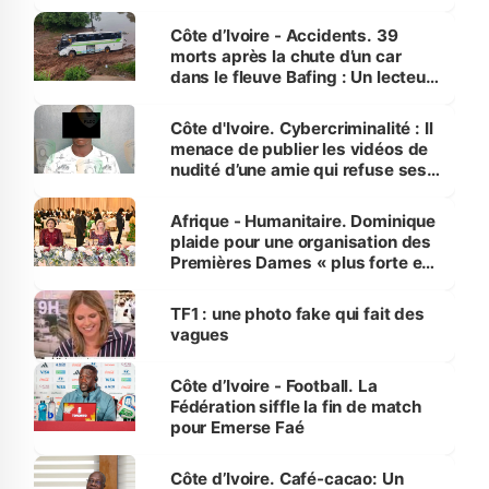
Côte d’Ivoire - Accidents. 39
morts après la chute d’un car
dans le fleuve Bafing : Un lecteur
dénonce la légèreté du ministère
des Transports
Côte d'Ivoire. Cybercriminalité : Il
menace de publier les vidéos de
nudité d’une amie qui refuse ses
avances
Afrique - Humanitaire. Dominique
plaide pour une organisation des
Premières Dames « plus forte et
influente, dont l'impact s'affirme
sur la scène internationale »
TF1 : une photo fake qui fait des
vagues
Côte d’Ivoire - Football. La
Fédération siffle la fin de match
pour Emerse Faé
Côte d’Ivoire. Café-cacao: Un