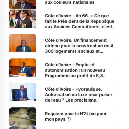
aux couleurs nationales
Côte d’Ivoire - An 66. « Ce que
fait le Président de la République
aux Anciens Combattants, c'est
inédit » (Cne Yassoungo Koné ®)
Côte d’Ivoire. Un financement
obtenu pour la construction de 4
300 logements sociaux et
économiques à Abidjan, Bouaké
et Yamoussoukro
Côte d’Ivoire - Emploi et
autonomisation : un nouveau
Programme au profit de 5,3
millions de jeunes
Côte d’Ivoire - Hydraulique.
Autorisation ou taxe pour puiser
de l’eau ? Les précisions
d’Assahoré
Requiem pour le N’Zi (ou pour
mon pays ?)