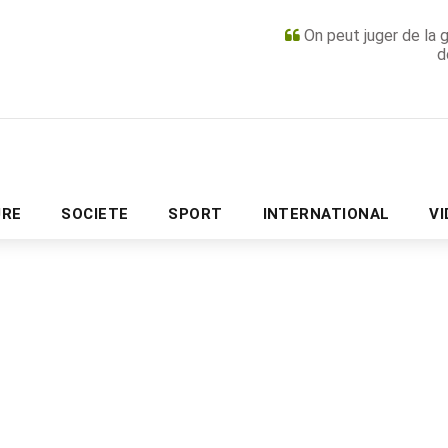
On peut juger de la 
d
PUBLICITÉ
URE
SOCIETE
SPORT
INTERNATIONAL
V