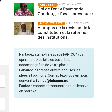
e
22 février 2026
GBI DE FER
Gbi de Fer : « Raymonde
Goudou, je t’avais prévenue »
12 janvier 2026
MANDIAYE GAYE
À propos de la révision de la
constitution et la réforme
des institutions.
Partagez sur notre espace
FANICO*
vos
opinions et/ou lettres ouvertes,
accompagnées de votre photo.
Lebanco.net
reste ouvert à toutes les
idées et opinions. Contactez-nous en nous
écrivant à
fanico@lebanco.net
.
Fanico :
espace communautaire de lessive
en malinké