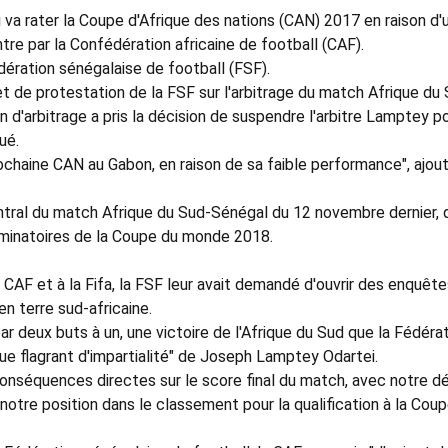
va rater la Coupe d'Afrique des nations (CAN) 2017 en raison d'
tre par la Confédération africaine de football (CAF).
dération sénégalaise de football (FSF).
 et de protestation de la FSF sur l'arbitrage du match Afrique du
d'arbitrage a pris la décision de suspendre l'arbitre Lamptey p
ué.
rochaine CAN au Gabon, en raison de sa faible performance", ajout
ntral du match Afrique du Sud-Sénégal du 12 novembre dernier, 
iminatoires de la Coupe du monde 2018.
AF et à la Fifa, la FSF leur avait demandé d'ouvrir des enquête
n terre sud-africaine.
r deux buts à un, une victoire de l'Afrique du Sud que la Fédéra
ue flagrant d'impartialité" de Joseph Lamptey Odartei.
 conséquences directes sur le score final du match, avec notre d
 notre position dans le classement pour la qualification à la Cou