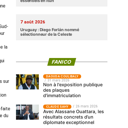
essentiels en Ituri
une
7 août 2026
 Sud-
Uruguay : Diego Forlán nommé
our
sélectionneur de la Celeste
e la
qui
FANICO
‎DAOUDA COULIBALY
31 mars 2026
s sur
Non à l'exposition publique
des plaques
tion
d'immatriculation
26 mars 2026
CLAUDE SAHY
éfaite
Avec Alassane Ouattara, les
pe du
résultats concrets d’un
diplomate exceptionnel