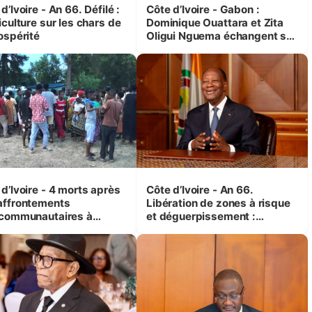
d’Ivoire - An 66. Défilé :
Côte d’Ivoire - Gabon :
iculture sur les chars de
Dominique Ouattara et Zita
ospérité
Oligui Nguema échangent sur
leurs initiatives en faveur des
femmes et des enfants
d’Ivoire - 4 morts après
Côte d’Ivoire - An 66.
affrontements
Libération de zones à risque
rcommunautaires à
et déguerpissement :
andji (Alepé) - Notre
Ouattara assure du « strict
espondant au milieu des
respect de l'Etat de droit pour
trés
préserver les vies humaines
»