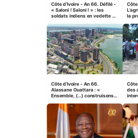
Côte d’Ivoire - An 66. Défilé -
Côte 
« Saloni ! Saloni ! » : les
L’agr
soldats indiens en vedette à
la pr
Yop’ City
Côte d’Ivoire - An 66.
Côte 
Alassane Ouattara : «
des 
Ensemble, (…) construisons
inte
une grande nation pour nous-
Koss
mêmes et pour les
corr
générations futures »
sinis