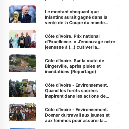
habitants autour d’Agboville
Le montant choquant que
Infantino aurait gagné dans la
vente de la Coupe du monde
révélé
Côte d’Ivoire. Prix national
d’Excellence. « J’encourage notre
jeunesse à (…) cultiver la
compétence et l’intégrité »
(Alassane Ouattara
Côte d'Ivoire. Sur la route de
Bingerville, après pluies et
inondations (Reportage)
Côte d’Ivoire - Environnement.
Quand les forêts sacrées
inspirent dans les actions de
reboisement
Côte d’Ivoire - Environnement.
Donner du travail aux jeunes et
aux femmes pour assurer la
protection des espèces