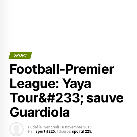
SPORT
Football-Premier
League: Yaya
Tour&#233; sauve
Guardiola
Publié le :
vendredi 18 novembre 2016
Par:
sportif225.
| Source:
sportif225.