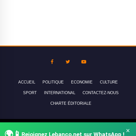
ACCUEIL
POLITIQUE
ECONOMIE
CULTURE
SPORT
INTERNATIONAL
CONTACTEZ-NOUS
CHARTE ÉDITORIALE
Copyright © 2010-2026 lebanco.net - Tous droits de reproduction
×
🌍📱
réservés - All rights reserved.
Rejoignez Lebanco.net sur WhatsApp !