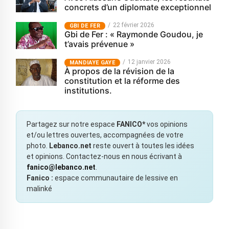
concrets d’un diplomate exceptionnel
22 février 2026
GBI DE FER
Gbi de Fer : « Raymonde Goudou, je
t’avais prévenue »
12 janvier 2026
MANDIAYE GAYE
À propos de la révision de la
constitution et la réforme des
institutions.
Partagez sur notre espace
FANICO*
vos opinions
et/ou lettres ouvertes, accompagnées de votre
photo.
Lebanco.net
reste ouvert à toutes les idées
et opinions. Contactez-nous en nous écrivant à
fanico@lebanco.net
.
Fanico :
espace communautaire de lessive en
malinké