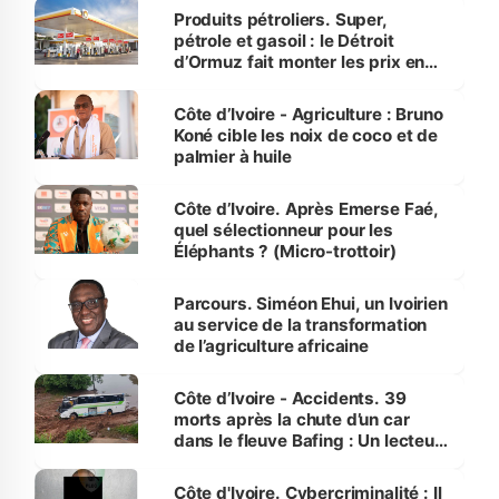
menacées
Produits pétroliers. Super,
pétrole et gasoil : le Détroit
d’Ormuz fait monter les prix en
Côte d’Ivoire
Côte d’Ivoire - Agriculture : Bruno
Koné cible les noix de coco et de
palmier à huile
Côte d’Ivoire. Après Emerse Faé,
quel sélectionneur pour les
Éléphants ? (Micro-trottoir)
Parcours. Siméon Ehui, un Ivoirien
au service de la transformation
de l’agriculture africaine
Côte d’Ivoire - Accidents. 39
morts après la chute d’un car
dans le fleuve Bafing : Un lecteur
dénonce la légèreté du ministère
des Transports
Côte d'Ivoire. Cybercriminalité : Il