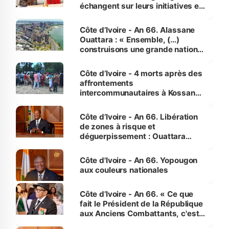
échangent sur leurs initiatives en
faveur des femmes et des
enfants
Côte d’Ivoire - An 66. Alassane
Ouattara : « Ensemble, (…)
construisons une grande nation
pour nous-mêmes et pour les
générations futures »
Côte d’Ivoire - 4 morts après des
affrontements
intercommunautaires à Kossandji
(Alepé) - Notre correspondant au
milieu des sinistrés
Côte d’Ivoire - An 66. Libération
de zones à risque et
déguerpissement : Ouattara
assure du « strict respect de
l'Etat de droit pour préserver les
Côte d'Ivoire - An 66. Yopougon
vies humaines »
aux couleurs nationales
Côte d’Ivoire - An 66. « Ce que
fait le Président de la République
aux Anciens Combattants, c'est
inédit » (Cne Yassoungo Koné ®)