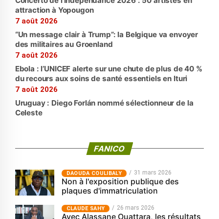
Concerto de l’indépendance 2026 : 50 artistes en
attraction à Yopougon
7 août 2026
“Un message clair à Trump”: la Belgique va envoyer
des militaires au Groenland
7 août 2026
Ebola : l’UNICEF alerte sur une chute de plus de 40 %
du recours aux soins de santé essentiels en Ituri
7 août 2026
Uruguay : Diego Forlán nommé sélectionneur de la
Celeste
FANICO
31 mars 2026
‎DAOUDA COULIBALY
Non à l'exposition publique des
plaques d'immatriculation
26 mars 2026
CLAUDE SAHY
Avec Alassane Ouattara, les résultats