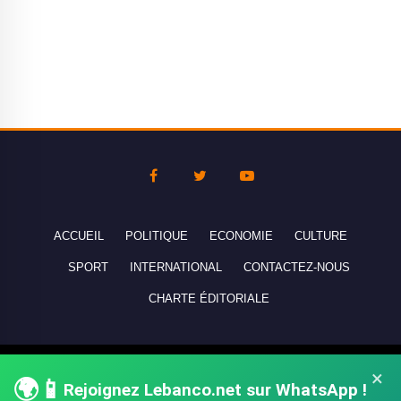
ACCUEIL
POLITIQUE
ECONOMIE
CULTURE
SPORT
INTERNATIONAL
CONTACTEZ-NOUS
CHARTE ÉDITORIALE
Copyright © 2010-2026 lebanco.net - Tous droits de reproduction
×
🌍📱
Rejoignez Lebanco.net sur WhatsApp !
réservés - All rights reserved.