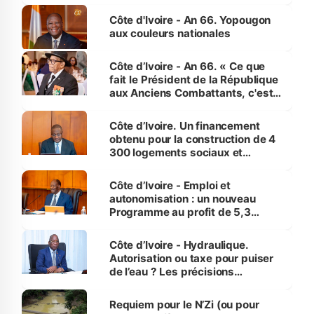
assure du « strict respect de
l'Etat de droit pour préserver les
Côte d'Ivoire - An 66. Yopougon
vies humaines »
aux couleurs nationales
Côte d’Ivoire - An 66. « Ce que
fait le Président de la République
aux Anciens Combattants, c'est
inédit » (Cne Yassoungo Koné ®)
Côte d’Ivoire. Un financement
obtenu pour la construction de 4
300 logements sociaux et
économiques à Abidjan, Bouaké
et Yamoussoukro
Côte d’Ivoire - Emploi et
autonomisation : un nouveau
Programme au profit de 5,3
millions de jeunes
Côte d’Ivoire - Hydraulique.
Autorisation ou taxe pour puiser
de l’eau ? Les précisions
d’Assahoré
Requiem pour le N’Zi (ou pour