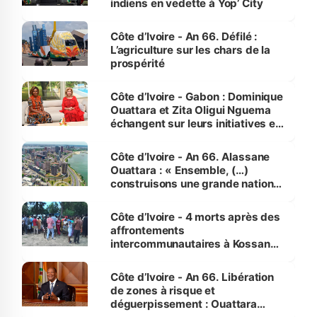
indiens en vedette à Yop’ City
Côte d’Ivoire - An 66. Défilé :
L’agriculture sur les chars de la
prospérité
Côte d’Ivoire - Gabon : Dominique
Ouattara et Zita Oligui Nguema
échangent sur leurs initiatives en
faveur des femmes et des
enfants
Côte d’Ivoire - An 66. Alassane
Ouattara : « Ensemble, (…)
construisons une grande nation
pour nous-mêmes et pour les
générations futures »
Côte d’Ivoire - 4 morts après des
affrontements
intercommunautaires à Kossandji
(Alepé) - Notre correspondant au
milieu des sinistrés
Côte d’Ivoire - An 66. Libération
de zones à risque et
déguerpissement : Ouattara