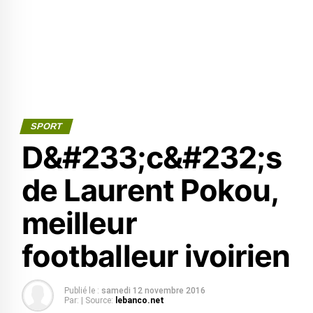
SPORT
D&#233;c&#232;s
de Laurent Pokou,
meilleur
footballeur ivoirien
Publié le :
samedi 12 novembre 2016
Par:
| Source:
lebanco.net