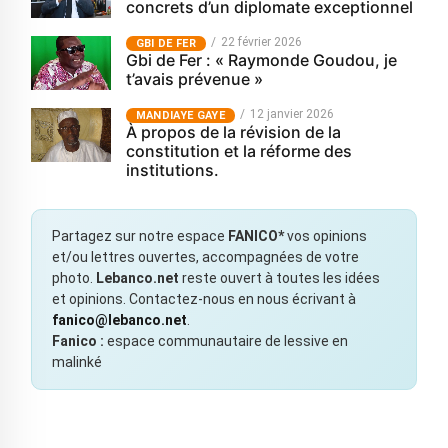
concrets d’un diplomate exceptionnel
22 février 2026
GBI DE FER
Gbi de Fer : « Raymonde Goudou, je
t’avais prévenue »
12 janvier 2026
MANDIAYE GAYE
À propos de la révision de la
constitution et la réforme des
institutions.
Partagez sur notre espace
FANICO*
vos opinions
et/ou lettres ouvertes, accompagnées de votre
photo.
Lebanco.net
reste ouvert à toutes les idées
et opinions. Contactez-nous en nous écrivant à
fanico@lebanco.net
.
Fanico :
espace communautaire de lessive en
malinké