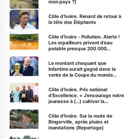
mon pays ?)
Côte d’Ivoire. Renard de retour à
la tête des Éléphants
Côte d’Ivoire - Pollution. Alerte !
Les orpailleurs privent d’eau
potable presque 200 000
habitants autour d’Agboville
Le montant choquant que
Infantino aurait gagné dans la
vente de la Coupe du monde
révélé
Côte d’Ivoire. Prix national
d’Excellence. « J’encourage notre
jeunesse à (…) cultiver la
compétence et l’intégrité »
(Alassane Ouattara
Côte d'Ivoire. Sur la route de
Bingerville, après pluies et
inondations (Reportage)