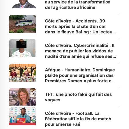
au service de la transformation
de l’agriculture africaine
Côte d’Ivoire - Accidents. 39
morts après la chute d’un car
dans le fleuve Bafing : Un lecteur
dénonce la légèreté du ministère
des Transports
Côte d'Ivoire. Cybercriminalité : Il
menace de publier les vidéos de
nudité d’une amie qui refuse ses
avances
Afrique - Humanitaire. Dominique
plaide pour une organisation des
Premières Dames « plus forte et
influente, dont l'impact s'affirme
sur la scène internationale »
TF1 : une photo fake qui fait des
vagues
Côte d’Ivoire - Football. La
Fédération siffle la fin de match
pour Emerse Faé