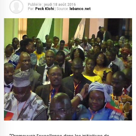
Publié le :
jeudi 18 août 2016
Par:
Peck Klohi
| Source:
lebanco.net