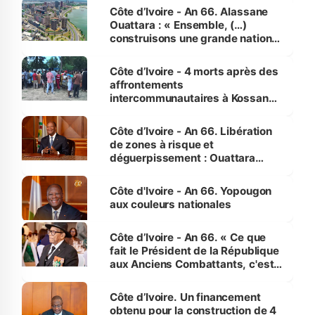
enfants
Côte d’Ivoire - An 66. Alassane
Ouattara : « Ensemble, (…)
construisons une grande nation
pour nous-mêmes et pour les
générations futures »
Côte d’Ivoire - 4 morts après des
affrontements
intercommunautaires à Kossandji
(Alepé) - Notre correspondant au
milieu des sinistrés
Côte d’Ivoire - An 66. Libération
de zones à risque et
déguerpissement : Ouattara
assure du « strict respect de
l'Etat de droit pour préserver les
Côte d'Ivoire - An 66. Yopougon
vies humaines »
aux couleurs nationales
Côte d’Ivoire - An 66. « Ce que
fait le Président de la République
aux Anciens Combattants, c'est
inédit » (Cne Yassoungo Koné ®)
Côte d’Ivoire. Un financement
obtenu pour la construction de 4