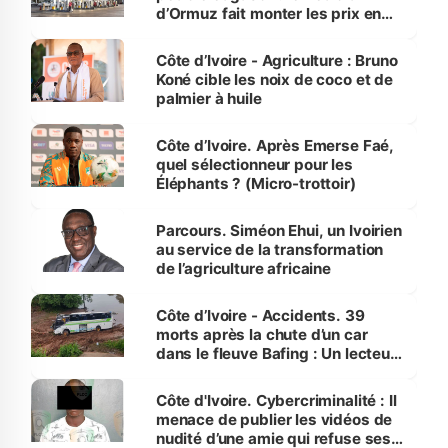
d’Ormuz fait monter les prix en
Côte d’Ivoire
Côte d’Ivoire - Agriculture : Bruno
Koné cible les noix de coco et de
palmier à huile
Côte d’Ivoire. Après Emerse Faé,
quel sélectionneur pour les
Éléphants ? (Micro-trottoir)
Parcours. Siméon Ehui, un Ivoirien
au service de la transformation
de l’agriculture africaine
Côte d’Ivoire - Accidents. 39
morts après la chute d’un car
dans le fleuve Bafing : Un lecteur
dénonce la légèreté du ministère
des Transports
Côte d'Ivoire. Cybercriminalité : Il
menace de publier les vidéos de
nudité d’une amie qui refuse ses