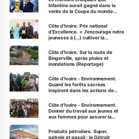
Infantino aurait gagné dans la
vente de la Coupe du monde
révélé
Côte d’Ivoire. Prix national
d’Excellence. « J’encourage notre
jeunesse à (…) cultiver la
compétence et l’intégrité »
(Alassane Ouattara
Côte d'Ivoire. Sur la route de
Bingerville, après pluies et
inondations (Reportage)
Côte d’Ivoire - Environnement.
Quand les forêts sacrées
inspirent dans les actions de
reboisement
Côte d’Ivoire - Environnement.
Donner du travail aux jeunes et
aux femmes pour assurer la
protection des espèces
menacées
Produits pétroliers. Super,
pétrole et gasoil : le Détroit