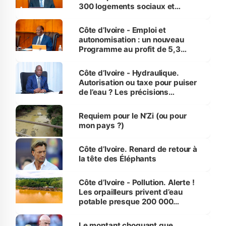
300 logements sociaux et
économiques à Abidjan, Bouaké
et Yamoussoukro
Côte d’Ivoire - Emploi et
autonomisation : un nouveau
Programme au profit de 5,3
millions de jeunes
Côte d’Ivoire - Hydraulique.
Autorisation ou taxe pour puiser
de l’eau ? Les précisions
d’Assahoré
Requiem pour le N’Zi (ou pour
mon pays ?)
Côte d’Ivoire. Renard de retour à
la tête des Éléphants
Côte d’Ivoire - Pollution. Alerte !
Les orpailleurs privent d’eau
potable presque 200 000
habitants autour d’Agboville
Le montant choquant que