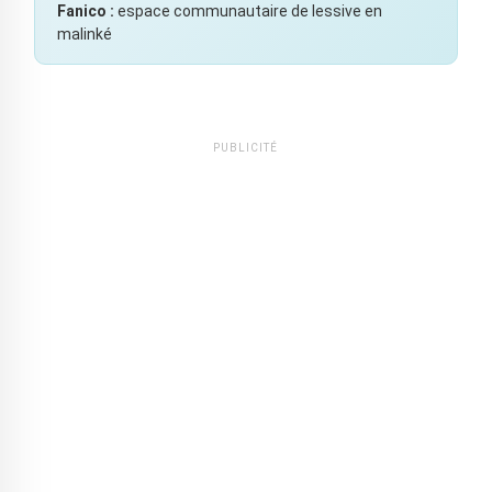
Fanico :
espace communautaire de lessive en
malinké
PUBLICITÉ