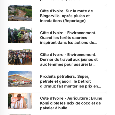
compétence et l’intégrité »
(Alassane Ouattara
Côte d'Ivoire. Sur la route de
Bingerville, après pluies et
inondations (Reportage)
Côte d’Ivoire - Environnement.
Quand les forêts sacrées
inspirent dans les actions de
reboisement
Côte d’Ivoire - Environnement.
Donner du travail aux jeunes et
aux femmes pour assurer la
protection des espèces
menacées
Produits pétroliers. Super,
pétrole et gasoil : le Détroit
d’Ormuz fait monter les prix en
Côte d’Ivoire
Côte d’Ivoire - Agriculture : Bruno
Koné cible les noix de coco et de
palmier à huile