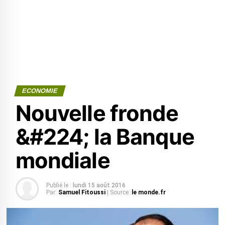
ECONOMIE
Nouvelle fronde
&#224; la Banque
mondiale
Publié le :
lundi 15 août 2016
Par:
Samuel Fitoussi
| Source:
le monde.fr