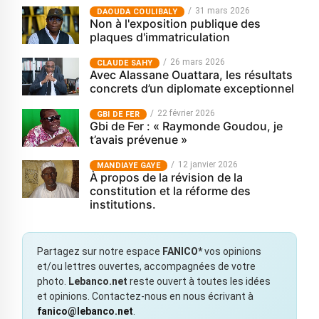
31 mars 2026
‎DAOUDA COULIBALY
Non à l'exposition publique des
plaques d'immatriculation
26 mars 2026
CLAUDE SAHY
Avec Alassane Ouattara, les résultats
concrets d’un diplomate exceptionnel
22 février 2026
GBI DE FER
Gbi de Fer : « Raymonde Goudou, je
t’avais prévenue »
12 janvier 2026
MANDIAYE GAYE
À propos de la révision de la
constitution et la réforme des
institutions.
Partagez sur notre espace
FANICO*
vos opinions
et/ou lettres ouvertes, accompagnées de votre
photo.
Lebanco.net
reste ouvert à toutes les idées
et opinions. Contactez-nous en nous écrivant à
fanico@lebanco.net
.