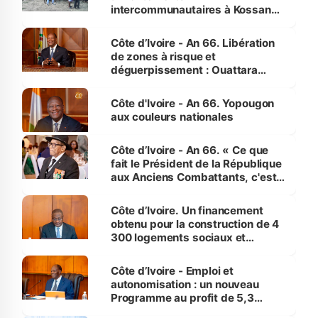
intercommunautaires à Kossandji
(Alepé) - Notre correspondant au
milieu des sinistrés
Côte d’Ivoire - An 66. Libération
de zones à risque et
déguerpissement : Ouattara
assure du « strict respect de
l'Etat de droit pour préserver les
Côte d'Ivoire - An 66. Yopougon
vies humaines »
aux couleurs nationales
Côte d’Ivoire - An 66. « Ce que
fait le Président de la République
aux Anciens Combattants, c'est
inédit » (Cne Yassoungo Koné ®)
Côte d’Ivoire. Un financement
obtenu pour la construction de 4
300 logements sociaux et
économiques à Abidjan, Bouaké
et Yamoussoukro
Côte d’Ivoire - Emploi et
autonomisation : un nouveau
Programme au profit de 5,3
millions de jeunes