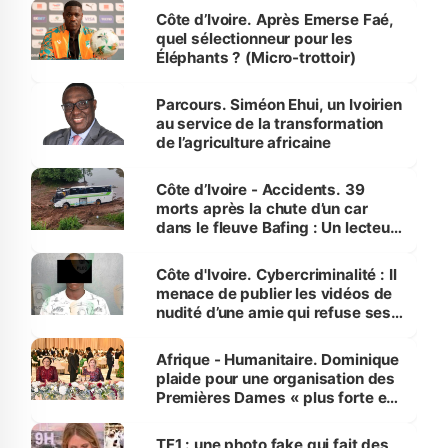
Côte d’Ivoire. Après Emerse Faé,
quel sélectionneur pour les
Éléphants ? (Micro-trottoir)
Parcours. Siméon Ehui, un Ivoirien
au service de la transformation
de l’agriculture africaine
Côte d’Ivoire - Accidents. 39
morts après la chute d’un car
dans le fleuve Bafing : Un lecteur
dénonce la légèreté du ministère
des Transports
Côte d'Ivoire. Cybercriminalité : Il
menace de publier les vidéos de
nudité d’une amie qui refuse ses
avances
Afrique - Humanitaire. Dominique
plaide pour une organisation des
Premières Dames « plus forte et
influente, dont l'impact s'affirme
sur la scène internationale »
TF1 : une photo fake qui fait des