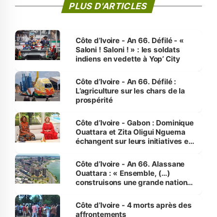
PLUS D'ARTICLES
Côte d’Ivoire - An 66. Défilé - «
Saloni ! Saloni ! » : les soldats
indiens en vedette à Yop’ City
Côte d’Ivoire - An 66. Défilé :
L’agriculture sur les chars de la
prospérité
Côte d’Ivoire - Gabon : Dominique
Ouattara et Zita Oligui Nguema
échangent sur leurs initiatives en
faveur des femmes et des
enfants
Côte d’Ivoire - An 66. Alassane
Ouattara : « Ensemble, (…)
construisons une grande nation
pour nous-mêmes et pour les
générations futures »
Côte d’Ivoire - 4 morts après des
affrontements