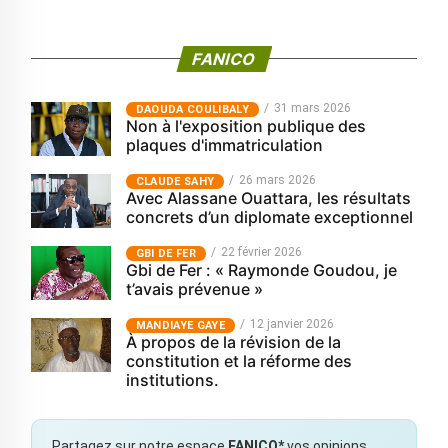
FANICO
31 mars 2026
‎DAOUDA COULIBALY
Non à l'exposition publique des
plaques d'immatriculation
26 mars 2026
CLAUDE SAHY
Avec Alassane Ouattara, les résultats
concrets d’un diplomate exceptionnel
22 février 2026
GBI DE FER
Gbi de Fer : « Raymonde Goudou, je
t’avais prévenue »
12 janvier 2026
MANDIAYE GAYE
À propos de la révision de la
constitution et la réforme des
institutions.
Partagez sur notre espace
FANICO*
vos opinions