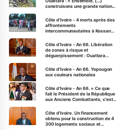
Ouattara : « Ensemble, (…)
construisons une grande nation
pour nous-mêmes et pour les
générations futures »
Côte d’Ivoire - 4 morts après des
affrontements
intercommunautaires à Kossandji
(Alepé) - Notre correspondant au
milieu des sinistrés
Côte d’Ivoire - An 66. Libération
de zones à risque et
déguerpissement : Ouattara
assure du « strict respect de
l'Etat de droit pour préserver les
Côte d'Ivoire - An 66. Yopougon
vies humaines »
aux couleurs nationales
Côte d’Ivoire - An 66. « Ce que
fait le Président de la République
aux Anciens Combattants, c'est
inédit » (Cne Yassoungo Koné ®)
Côte d’Ivoire. Un financement
obtenu pour la construction de 4
300 logements sociaux et
économiques à Abidjan, Bouaké