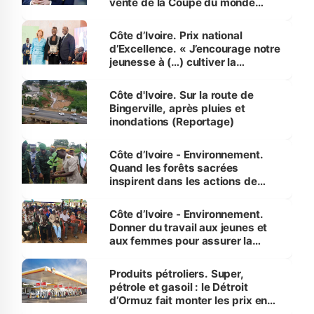
vente de la Coupe du monde
révélé
Côte d’Ivoire. Prix national
d’Excellence. « J’encourage notre
jeunesse à (…) cultiver la
compétence et l’intégrité »
(Alassane Ouattara
Côte d'Ivoire. Sur la route de
Bingerville, après pluies et
inondations (Reportage)
Côte d’Ivoire - Environnement.
Quand les forêts sacrées
inspirent dans les actions de
reboisement
Côte d’Ivoire - Environnement.
Donner du travail aux jeunes et
aux femmes pour assurer la
protection des espèces
menacées
Produits pétroliers. Super,
pétrole et gasoil : le Détroit
d’Ormuz fait monter les prix en
Côte d’Ivoire