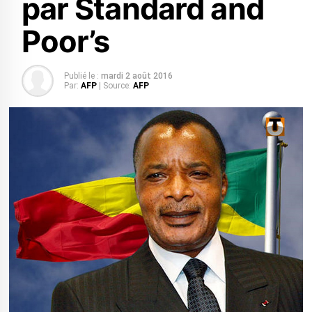
par Standard and
Poor’s
Publié le :
mardi 2 août 2016
Par:
AFP
| Source:
AFP