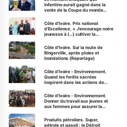
Infantino aurait gagné dans la
vente de la Coupe du monde
révélé
Côte d’Ivoire. Prix national
d’Excellence. « J’encourage notre
jeunesse à (…) cultiver la
compétence et l’intégrité »
(Alassane Ouattara
Côte d'Ivoire. Sur la route de
Bingerville, après pluies et
inondations (Reportage)
Côte d’Ivoire - Environnement.
Quand les forêts sacrées
inspirent dans les actions de
reboisement
Côte d’Ivoire - Environnement.
Donner du travail aux jeunes et
aux femmes pour assurer la
protection des espèces
menacées
Produits pétroliers. Super,
pétrole et gasoil : le Détroit