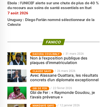
Ebola : l’UNICEF alerte sur une chute de plus de 40 %
du recours aux soins de santé essentiels en Ituri
7 août 2026
Uruguay : Diego Forlán nommé sélectionneur de la
Celeste
FANICO
31 mars 2026
‎DAOUDA COULIBALY
Non à l'exposition publique des
plaques d'immatriculation
26 mars 2026
CLAUDE SAHY
Avec Alassane Ouattara, les résultats
concrets d’un diplomate exceptionnel
22 février 2026
GBI DE FER
Gbi de Fer : « Raymonde Goudou, je
t’avais prévenue »
12 janvier 2026
MANDIAYE GAYE