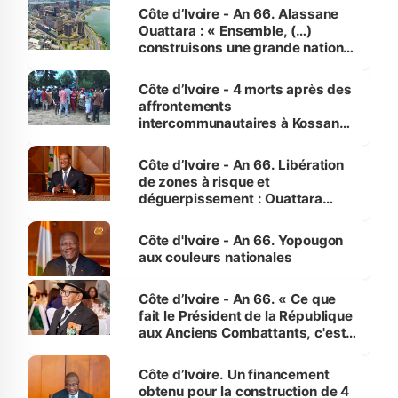
enfants
Côte d’Ivoire - An 66. Alassane
Ouattara : « Ensemble, (…)
construisons une grande nation
pour nous-mêmes et pour les
générations futures »
Côte d’Ivoire - 4 morts après des
affrontements
intercommunautaires à Kossandji
(Alepé) - Notre correspondant au
milieu des sinistrés
Côte d’Ivoire - An 66. Libération
de zones à risque et
déguerpissement : Ouattara
assure du « strict respect de
l'Etat de droit pour préserver les
Côte d'Ivoire - An 66. Yopougon
vies humaines »
aux couleurs nationales
Côte d’Ivoire - An 66. « Ce que
fait le Président de la République
aux Anciens Combattants, c'est
inédit » (Cne Yassoungo Koné ®)
Côte d’Ivoire. Un financement
obtenu pour la construction de 4