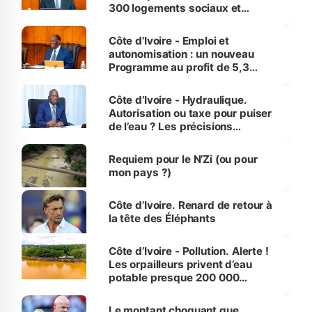
300 logements sociaux et
économiques à Abidjan, Bouaké
et Yamoussoukro
Côte d’Ivoire - Emploi et
autonomisation : un nouveau
Programme au profit de 5,3
millions de jeunes
Côte d’Ivoire - Hydraulique.
Autorisation ou taxe pour puiser
de l’eau ? Les précisions
d’Assahoré
Requiem pour le N’Zi (ou pour
mon pays ?)
Côte d’Ivoire. Renard de retour à
la tête des Éléphants
Côte d’Ivoire - Pollution. Alerte !
Les orpailleurs privent d’eau
potable presque 200 000
habitants autour d’Agboville
Le montant choquant que