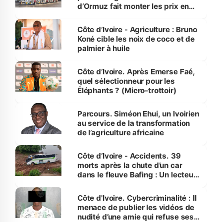
d’Ormuz fait monter les prix en
Côte d’Ivoire
Côte d’Ivoire - Agriculture : Bruno
Koné cible les noix de coco et de
palmier à huile
Côte d’Ivoire. Après Emerse Faé,
quel sélectionneur pour les
Éléphants ? (Micro-trottoir)
Parcours. Siméon Ehui, un Ivoirien
au service de la transformation
de l’agriculture africaine
Côte d’Ivoire - Accidents. 39
morts après la chute d’un car
dans le fleuve Bafing : Un lecteur
dénonce la légèreté du ministère
des Transports
Côte d'Ivoire. Cybercriminalité : Il
menace de publier les vidéos de
nudité d’une amie qui refuse ses