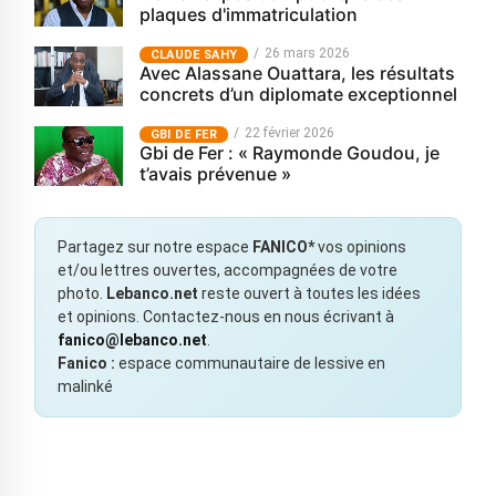
plaques d'immatriculation
26 mars 2026
CLAUDE SAHY
Avec Alassane Ouattara, les résultats
concrets d’un diplomate exceptionnel
22 février 2026
GBI DE FER
Gbi de Fer : « Raymonde Goudou, je
t’avais prévenue »
Partagez sur notre espace
FANICO*
vos opinions
et/ou lettres ouvertes, accompagnées de votre
photo.
Lebanco.net
reste ouvert à toutes les idées
et opinions. Contactez-nous en nous écrivant à
fanico@lebanco.net
.
Fanico :
espace communautaire de lessive en
malinké