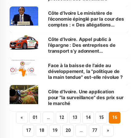
Côte d’Ivoire Le ministère de
l’économie épinglé par la cour des
comptes : « Des allégations
tendancieuses infondées »
Côte d’Ivoire. Appel public à
l’épargne : Des entreprises de
transport s’y adonnent
illégalement
Face à la baisse de l'aide au
développement, la "politique de
la main tendue" est-elle révolue ?
Côte d'Ivoire. Une application
pour "la surveillance" des prix sur
le marché
«
01
…
12
13
14
15
16
17
18
19
20
…
77
»